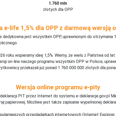
1.760 mln
złotych dla OPP
a e-life 1,5% dla OPP z darmową wersją o
ine dedykowna jest wszystkim OPP, uprawnionym do otrzymania 1
blicznego.
26 roku wspieramy ideę 1,5%. Wiemy, że wielu z Państwa od lat
wersji on-line naszego programu wszystkim OPP w Polsce, upraw
żytkownicy przekazali już ponad 1 760 000 000 złotych dla ponad
Wersja online programu e-pity
deklaracji PIT przez Internet do systemu e-deklaracje.gov.pl M
ji papierowej. Możliwe jest także zapisanie wypełnionej deklarac
pularniejszych przeglądarkach internetowych (Internet Explorer, 