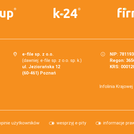
e-file sp. z o.o.
NIP: 78119
(dawniej: e-file sp. z o.o. sp. k.)
Regon: 365
ul. Jeziorańska 12
KRS: 00012
(60-461) Poznań
Infolinia Krajowe
opinie użytkowników
wesprzyj e-pity
informacje pra