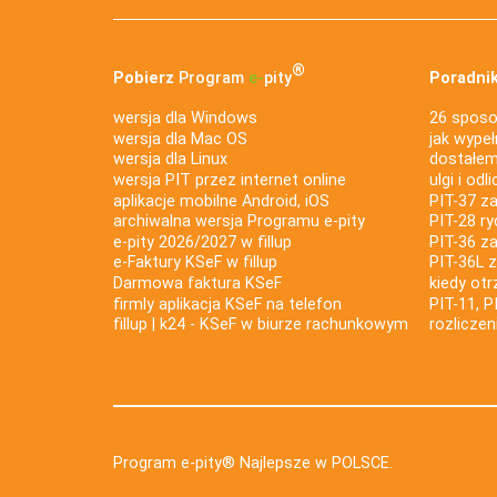
®
Pobierz
Program
e‑
pity
Poradnik
wersja dla Windows
26 sposo
wersja dla Mac OS
jak wypeł
wersja dla Linux
dostałem 
wersja PIT przez internet online
ulgi i odl
aplikacje mobilne Android, iOS
PIT-37 za
archiwalna wersja Programu e-pity
PIT-28 ry
e-pity 2026/2027 w fillup
PIT-36 z
e‑Faktury KSeF w fillup
PIT-36L 
Darmowa faktura KSeF
kiedy ot
firmly aplikacja KSeF na telefon
PIT-11, P
fillup | k24 - KSeF w biurze rachunkowym
rozlicze
Program e-pity® Najlepsze w POLSCE.