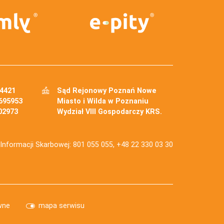
34421
Sąd Rejonowy Poznań Nowe
695953
Miasto i Wilda w Poznaniu
02973
Wydział VIII Gospodarczy KRS.
j Informacji Skarbowej: 801 055 055, +48 22 330 03 30
wne
mapa serwisu