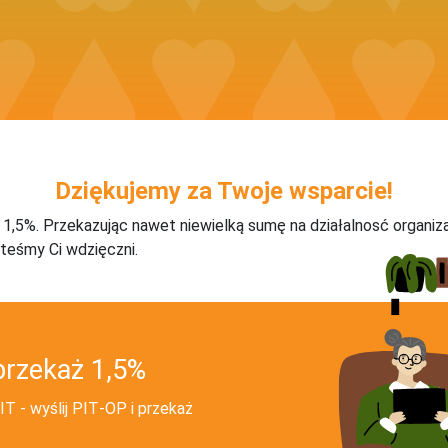
Dziękujemy za Twoje wsparcie!
j 1,5%. Przekazując nawet niewielką sumę na działalnosć organiz
teśmy Ci wdzięczni.
przekaż 1,5%
T - wyślij PIT‑OP i przekaż