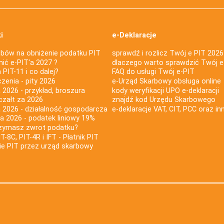
i
e-Deklaracje
bów na obniżenie podatku PIT
sprawdź i rozlicz Twój e PIT 2026
nić e-PIT'a 2027 ?
dlaczego warto sprawdzić Twój e
PIT-11 i co dalej?
FAQ do usługi Twój e-PIT
iczenia - pity 2026
e-Urząd Skarbowy obsługa online
 2026 - przykład, broszura
kody weryfikacji UPO e-deklaracji
czałt za 2026
znajdź kod Urzędu Skarbowego
a 2026 - działalność gospodarcza
e-deklaracje VAT, CIT, PCC oraz in
za 2026 - podatek liniowy 19%
rzymasz zwrot podatku?
IT-8C, PIT-4R i IFT - Płatnik PIT
nie PIT przez urząd skarbowy