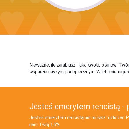
Nieważne, ile zarabiasz i jaką kwotę stanowi Twó
wsparcia naszym podopiecznym. W ich imieniu jes
Jesteś emerytem rencistą - 
Jesteś emerytem rencistą nie musisz rozliczać PI
nam Twój 1,5%