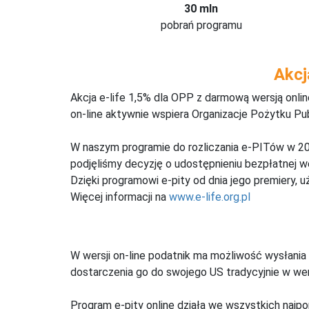
30 mln
pobrań programu
Akcj
Akcja e-life 1,5% dla OPP z darmową wersją onl
on-line aktywnie wspiera Organizacje Pożytku Pu
W naszym programie do rozliczania e-PITów w 20
podjęliśmy decyzję o udostępnieniu bezpłatnej 
Dzięki programowi e-pity od dnia jego premiery, u
Więcej informacji na
www.e-life.org.pl
W wersji on-line podatnik ma możliwość wysłania 
dostarczenia go do swojego US tradycyjnie w wers
Program e-pity online działa we wszystkich najpo