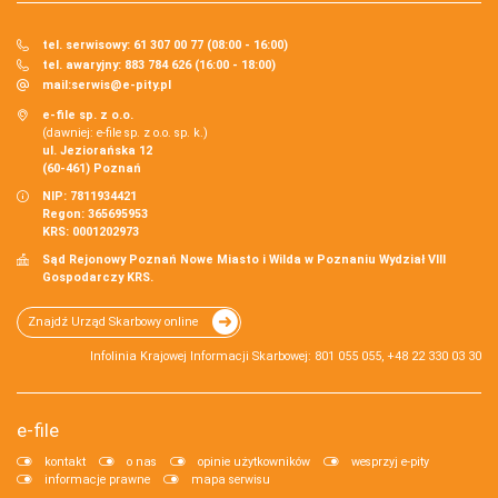
tel. serwisowy: 61 307 00 77 (08:00 - 16:00)
tel. awaryjny: 883 784 626 (16:00 - 18:00)
mail:
serwis@e-pity.pl
e-file sp. z o.o.
(dawniej: e-file sp. z o.o. sp. k.)
ul. Jeziorańska 12
(60-461) Poznań
NIP: 7811934421
Regon: 365695953
KRS: 0001202973
Sąd Rejonowy Poznań Nowe Miasto i Wilda w Poznaniu Wydział VIII
Gospodarczy KRS.
Znajdź Urząd Skarbowy online
Infolinia Krajowej Informacji Skarbowej: 801 055 055, +48 22 330 03 30
e-file
kontakt
o nas
opinie użytkowników
wesprzyj e-pity
informacje prawne
mapa serwisu