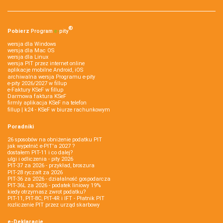
®
Pobierz
Program
e‑
pity
wersja dla Windows
wersja dla Mac OS
wersja dla Linux
wersja PIT przez internet online
aplikacje mobilne Android, iOS
archiwalna wersja Programu e-pity
e-pity 2026/2027 w fillup
e‑Faktury KSeF w fillup
Darmowa faktura KSeF
firmly aplikacja KSeF na telefon
fillup | k24 - KSeF w biurze rachunkowym
Poradniki
26 sposobów na obniżenie podatku PIT
jak wypełnić e-PIT'a 2027 ?
dostałem PIT-11 i co dalej?
ulgi i odliczenia - pity 2026
PIT-37 za 2026 - przykład, broszura
PIT-28 ryczałt za 2026
PIT-36 za 2026 - działalność gospodarcza
PIT-36L za 2026 - podatek liniowy 19%
kiedy otrzymasz zwrot podatku?
PIT-11, PIT-8C, PIT-4R i IFT - Płatnik PIT
rozliczenie PIT przez urząd skarbowy
e-Deklaracje