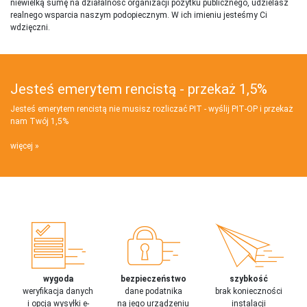
niewielką sumę na działalnosć organizacji pożytku publicznego, udzielasz
realnego wsparcia naszym podopiecznym. W ich imieniu jesteśmy Ci
wdzięczni.
Jesteś emerytem rencistą - przekaż 1,5%
Jesteś emerytem rencistą nie musisz rozliczać PIT - wyślij PIT‑OP i przekaż
nam Twój 1,5%
więcej
wygoda
bezpieczeństwo
szybkość
weryfikacja danych
dane podatnika
brak konieczności
i opcja wysyłki e-
na jego urządzeniu
instalacji