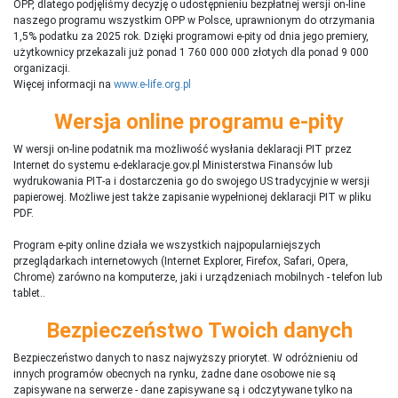
OPP, dlatego podjęliśmy decyzję o udostępnieniu bezpłatnej wersji on-line
naszego programu wszystkim OPP w Polsce, uprawnionym do otrzymania
1,5% podatku za 2025 rok. Dzięki programowi e-pity od dnia jego premiery,
użytkownicy przekazali już ponad 1 760 000 000 złotych dla ponad 9 000
organizacji.
Więcej informacji na
www.e-life.org.pl
Wersja online programu e-pity
W wersji on-line podatnik ma możliwość wysłania deklaracji PIT przez
Internet do systemu e-deklaracje.gov.pl Ministerstwa Finansów lub
wydrukowania PIT-a i dostarczenia go do swojego US tradycyjnie w wersji
papierowej. Możliwe jest także zapisanie wypełnionej deklaracji PIT w pliku
PDF.
Program e-pity online działa we wszystkich najpopularniejszych
przeglądarkach internetowych (Internet Explorer, Firefox, Safari, Opera,
Chrome) zarówno na komputerze, jaki i urządzeniach mobilnych - telefon lub
tablet..
Bezpieczeństwo Twoich danych
Bezpieczeństwo danych to nasz najwyższy priorytet. W odróżnieniu od
innych programów obecnych na rynku,
ż
adne dane osobowe nie są
zapisywane na serwerze - dane zapisywane są i odczytywane tylko na