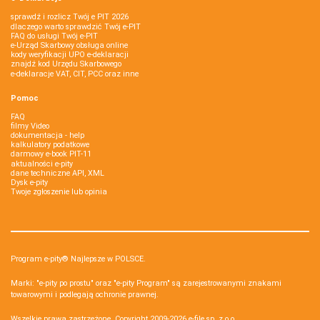
sprawdź i rozlicz Twój e PIT 2026
dlaczego warto sprawdzić Twój e-PIT
FAQ do usługi Twój e-PIT
e-Urząd Skarbowy obsługa online
kody weryfikacji UPO e-deklaracji
znajdź kod Urzędu Skarbowego
e-deklaracje VAT, CIT, PCC oraz inne
Pomoc
FAQ
filmy Video
dokumentacja - help
kalkulatory podatkowe
darmowy e-book PIT-11
aktualności e-pity
dane techniczne API, XML
Dysk e-pity
Twoje zgłoszenie lub opinia
Program e-pity® Najlepsze w POLSCE.
Marki: "e-pity po prostu" oraz "e-pity Program" są zarejestrowanymi znakami
towarowymi i podlegają ochronie prawnej.
Wszelkie prawa zastrzeżone. Copyright 2009-2026
e-file sp. z o.o.