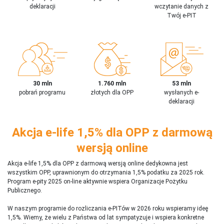
deklaracji
wczytanie danych z
Twój e-PIT
30 mln
1.760 mln
53 mln
pobrań programu
złotych dla OPP
wysłanych e-
deklaracji
Akcja e-life 1,5% dla OPP z darmową
wersją online
Akcja e-life 1,5% dla OPP z darmową wersją online dedykowna jest
wszystkim OPP, uprawnionym do otrzymania 1,5% podatku za 2025 rok.
Program e-pity 2025 on-line aktywnie wspiera Organizacje Pożytku
Publicznego.
W naszym programie do rozliczania e-PITów w 2026 roku wspieramy ideę
1,5%. Wiemy, że wielu z Państwa od lat sympatyzuje i wspiera konkretne