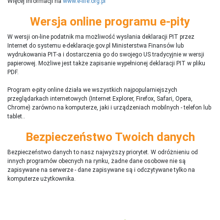
Więcej informacji na
www.e-life.org.pl
Wersja online programu e-pity
W wersji on-line podatnik ma możliwość wysłania deklaracji PIT przez
Internet do systemu e-deklaracje.gov.pl Ministerstwa Finansów lub
wydrukowania PIT-a i dostarczenia go do swojego US tradycyjnie w wersji
papierowej. Możliwe jest także zapisanie wypełnionej deklaracji PIT w pliku
PDF.
Program e-pity online działa we wszystkich najpopularniejszych
przeglądarkach internetowych (Internet Explorer, Firefox, Safari, Opera,
Chrome) zarówno na komputerze, jaki i urządzeniach mobilnych - telefon lub
tablet..
Bezpieczeństwo Twoich danych
Bezpieczeństwo danych to nasz najwyższy priorytet. W odróżnieniu od
innych programów obecnych na rynku,
ż
adne dane osobowe nie są
zapisywane na serwerze - dane zapisywane są i odczytywane tylko na
komputerze użytkownika.