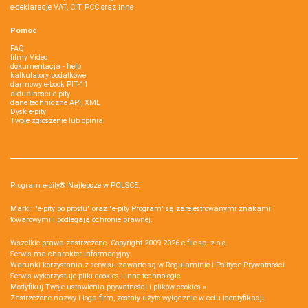
e-deklaracje VAT, CIT, PCC oraz inne
Pomoc
FAQ
filmy Video
dokumentacja - help
kalkulatory podatkowe
darmowy e-book PIT-11
aktualności e-pity
dane techniczne API, XML
Dysk e-pity
Twoje zgłoszenie lub opinia
Program e-pity® Najlepsze w POLSCE.
Marki: "e-pity po prostu" oraz "e-pity Program" są zarejestrowanymi znakami
towarowymi i podlegają ochronie prawnej.
Wszelkie prawa zastrzeżone. Copyright 2009-2026
e-file sp. z o.o.
Serwis ma charakter informacyjny.
Warunki korzystania z serwisu zawarte są w
Regulaminie
i
Polityce Prywatności
.
Serwis wykorzystuje
pliki cookies i inne technologie
.
Modyfikuj Twoje ustawienia prywatności i plików cookies »
Zastrzeżone nazwy i loga firm, zostały użyte wyłącznie w celu identyfikacji.