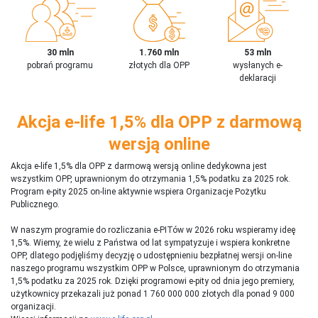
30 mln
1.760 mln
53 mln
pobrań programu
złotych dla OPP
wysłanych e-
deklaracji
Akcja e-life 1,5% dla OPP z darmową
wersją online
Akcja e-life 1,5% dla OPP z darmową wersją online dedykowna jest
wszystkim OPP, uprawnionym do otrzymania 1,5% podatku za 2025 rok.
Program e-pity 2025 on-line aktywnie wspiera Organizacje Pożytku
Publicznego.
W naszym programie do rozliczania e-PITów w 2026 roku wspieramy ideę
1,5%. Wiemy, że wielu z Państwa od lat sympatyzuje i wspiera konkretne
OPP, dlatego podjęliśmy decyzję o udostępnieniu bezpłatnej wersji on-line
naszego programu wszystkim OPP w Polsce, uprawnionym do otrzymania
1,5% podatku za 2025 rok. Dzięki programowi e-pity od dnia jego premiery,
użytkownicy przekazali już ponad 1 760 000 000 złotych dla ponad 9 000
organizacji.