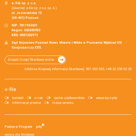
e-file sp. z o.o.
(dawniej: e-file sp. z o.o. sp. k.)
ul. Jeziorańska 12
(60-461) Poznań
NIP: 7811934421
Regon: 365695953
KRS: 0001202973
Sąd Rejonowy Poznań Nowe Miasto i Wilda w Poznaniu Wydział VIII
Gospodarczy KRS.
Znajdź Urząd Skarbowy online
Infolinia Krajowej Informacji Skarbowej: 801 055 055, +48 22 330 03 30
e-file
kontakt
o nas
opinie użytkowników
wesprzyj e-pity
informacje prawne
mapa serwisu
®
Pobierz
Program
e‑
pity
wersja dla Windows