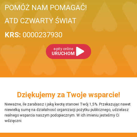
POMÓŻ NAM POMAGAĆ!
ATD CZWARTY ŚWIAT
KRS:
0000237930
e-pity online
URUCHOM
Dziękujemy za Twoje wsparcie!
Nieważne, ile zarabiasz i jaką kwotę stanowi Twój 1,5%. Przekazując nawet
niewielką sumę na działalnosć organizacji pożytku publicznego, udzielasz
realnego wsparcia naszym podopiecznym. W ich imieniu jesteśmy Ci
wdzięczni.