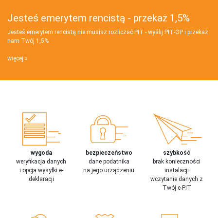
Jesteś emerytem rencistą - przekaż 1,5%
Jesteś emerytem rencistą nie musisz rozliczać PIT - wyślij PIT‑OP i przekaż
nam Twój 1,5%
więcej
wygoda
bezpieczeństwo
szybkość
weryfikacja danych
dane podatnika
brak konieczności
i opcja wysyłki e-
na jego urządzeniu
instalacji
deklaracji
wczytanie danych z
Twój e-PIT