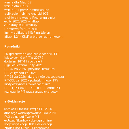
wersja dla Mac OS
wersja dla Linux
wersja PIT przez internet online
aplikacje mobilne Android, iOS
archiwalna wersja Programu e-pity
e-pity 2026/2027 w fillup
e‑Faktury KSeF w fillup
Darmowa faktura KSeF
firmly aplikacja KSeF na telefon
fillup | k24 - KSeF w biurze rachunkowym
Poradniki
26 sposobów na obniżenie podatku PIT
jak wypełnić e-PIT'a 2027 ?
dostałem PIT-11 i co dalej?
ulgi i odliczenia - pity 2026
PIT-37 za 2026 - przykład, broszura
PIT-28 ryczałt za 2026
PIT-36 za 2026 - działalność gospodarcza
PIT-36L za 2026 - podatek liniowy 19%
kiedy otrzymasz zwrot podatku?
PIT-11, PIT-8C, PIT-4R i IFT - Płatnik PIT
rozliczenie PIT przez urząd skarbowy
e-Deklaracje
sprawdź i rozlicz Twój e PIT 2026
dlaczego warto sprawdzić Twój e-PIT
FAQ do usługi Twój e-PIT
e-Urząd Skarbowy obsługa online
kody weryfikacji UPO e-deklaracji
znajdź kod Urzędu Skarbowego