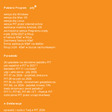
®
Pobierz
Program
e‑
pity
wersja dla Windows
wersja dla Mac OS
wersja dla Linux
wersja PIT przez internet online
aplikacje mobilne Android, iOS
archiwalna wersja Programu e-pity
e-pity 2026/2027 w fillup
e‑Faktury KSeF w fillup
Darmowa faktura KSeF
firmly aplikacja KSeF na telefon
fillup | k24 - KSeF w biurze rachunkowym
Poradniki
26 sposobów na obniżenie podatku PIT
jak wypełnić e-PIT'a 2027 ?
dostałem PIT-11 i co dalej?
ulgi i odliczenia - pity 2026
PIT-37 za 2026 - przykład, broszura
PIT-28 ryczałt za 2026
PIT-36 za 2026 - działalność gospodarcza
PIT-36L za 2026 - podatek liniowy 19%
kiedy otrzymasz zwrot podatku?
PIT-11, PIT-8C, PIT-4R i IFT - Płatnik PIT
rozliczenie PIT przez urząd skarbowy
e-Deklaracje
sprawdź i rozlicz Twój e PIT 2026