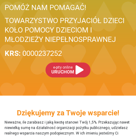
POMÓŻ NAM POMAGAĆ!
TOWARZYSTWO PRZYJACIÓŁ DZIECI
KOŁO POMOCY DZIECIOM I
MŁODZIEŻY NIEPEŁNOSPRAWNEJ
KRS:
0000237252
e-pity online
URUCHOM
Dziękujemy za Twoje wsparcie!
Nieważne, ile zarabiasz i jaką kwotę stanowi Twój 1,5%. Przekazując nawet
niewielką sumę na działalnosć organizacji pożytku publicznego, udzielasz
realnego wsparcia naszym podopiecznym. W ich imieniu jesteśmy Ci