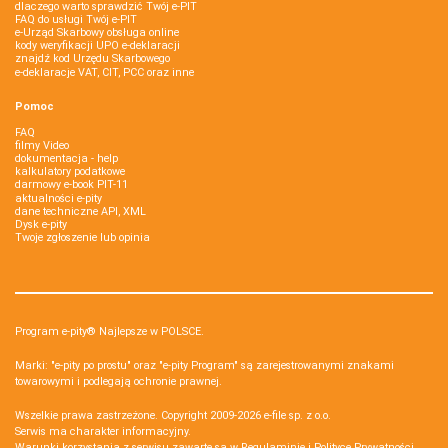
dlaczego warto sprawdzić Twój e-PIT
FAQ do usługi Twój e-PIT
e-Urząd Skarbowy obsługa online
kody weryfikacji UPO e-deklaracji
znajdź kod Urzędu Skarbowego
e-deklaracje VAT, CIT, PCC oraz inne
Pomoc
FAQ
filmy Video
dokumentacja - help
kalkulatory podatkowe
darmowy e-book PIT-11
aktualności e-pity
dane techniczne API, XML
Dysk e-pity
Twoje zgłoszenie lub opinia
Program e-pity® Najlepsze w POLSCE.
Marki: "e-pity po prostu" oraz "e-pity Program" są zarejestrowanymi znakami
towarowymi i podlegają ochronie prawnej.
Wszelkie prawa zastrzeżone. Copyright 2009-2026
e-file sp. z o.o.
Serwis ma charakter informacyjny.
Warunki korzystania z serwisu zawarte są w
Regulaminie
i
Polityce Prywatności
.