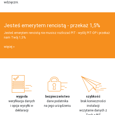
wdzięczni.
Jesteś emerytem rencistą - przekaż 1,5%
Jesteś emerytem rencistą nie musisz rozliczać PIT - wyślij PIT‑OP i przekaż
nam Twój 1,5%
więcej
wygoda
bezpieczeństwo
szybkość
weryfikacja danych
dane podatnika
brak konieczności
i opcja wysyłki e-
na jego urządzeniu
instalacji
deklaracji
wczytanie danych z
Twój e-PIT