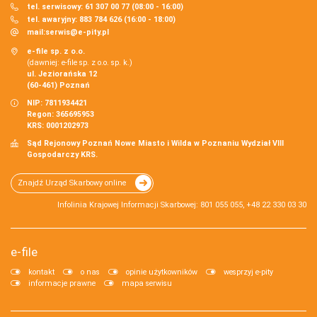
tel. serwisowy: 61 307 00 77 (08:00 - 16:00)
tel. awaryjny: 883 784 626 (16:00 - 18:00)
mail:
serwis@e-pity.pl
e-file sp. z o.o.
(dawniej: e-file sp. z o.o. sp. k.)
ul. Jeziorańska 12
(60-461) Poznań
NIP: 7811934421
Regon: 365695953
KRS: 0001202973
Sąd Rejonowy Poznań Nowe Miasto i Wilda w Poznaniu Wydział VIII
Gospodarczy KRS.
Znajdź Urząd Skarbowy online
Infolinia Krajowej Informacji Skarbowej: 801 055 055, +48 22 330 03 30
e-file
kontakt
o nas
opinie użytkowników
wesprzyj e-pity
informacje prawne
mapa serwisu