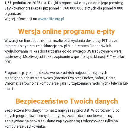
1,5% podatku za 2025 rok. Dzięki programowi e-pity od dnia jego premiery,
użytkownicy przekazali już ponad 1 760 000 000 złotych dla ponad 9 000
organizacji.
Więcej informacji na
www.e-life.org.pl
Wersja online programu e-pity
W wersji on-line podatnik ma możliwość wysłania deklaracji PIT przez
Internet do systemu e-deklaracje.gov.pl Ministerstwa Finansów lub
wydrukowania PIT-a i dostarczenia go do swojego US tradycyjnie w wersji
papierowej. Możliwe jest także zapisanie wypełnionej deklaracji PIT w pliku
PDF.
Program e-pity online działa we wszystkich najpopularniejszych
przeglądarkach internetowych (Internet Explorer, Firefox, Safari, Opera,
Chrome) zarówno na komputerze, jaki i urządzeniach mobilnych - telefon lub
tablet..
Bezpieczeństwo Twoich danych
Bezpieczeństwo danych to nasz najwyższy priorytet. W odróżnieniu od
innych programów obecnych na rynku,
ż
adne dane osobowe nie są
zapisywane na serwerze - dane zapisywane są i odczytywane tylko na
komputerze użytkownika.