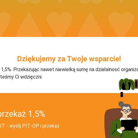
Dziękujemy za Twoje wsparcie!
j 1,5%. Przekazując nawet niewielką sumę na działalnosć organiz
teśmy Ci wdzięczni.
przekaż 1,5%
T - wyślij PIT‑OP i przekaż