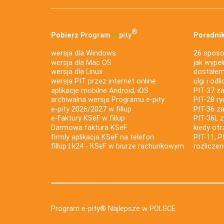
®
Pobierz
Program
e‑
pity
Poradnik
wersja dla Windows
26 sposo
wersja dla Mac OS
jak wypeł
wersja dla Linux
dostałem 
wersja PIT przez internet online
ulgi i odl
aplikacje mobilne Android, iOS
PIT-37 za
archiwalna wersja Programu e-pity
PIT-28 ry
e-pity 2026/2027 w fillup
PIT-36 z
e‑Faktury KSeF w fillup
PIT-36L 
Darmowa faktura KSeF
kiedy ot
firmly aplikacja KSeF na telefon
PIT-11, P
fillup | k24 - KSeF w biurze rachunkowym
rozlicze
Program e-pity® Najlepsze w POLSCE.