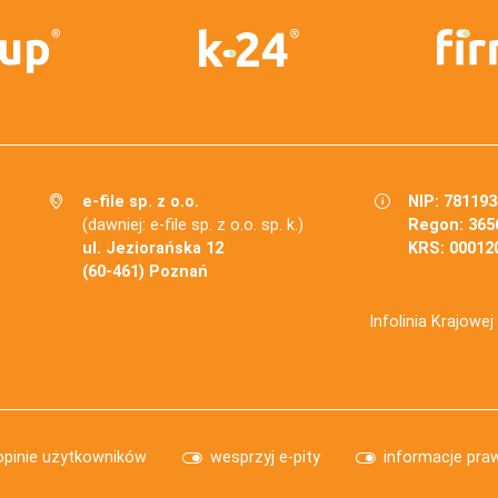
e-file sp. z o.o.
NIP: 78119
(dawniej: e-file sp. z o.o. sp. k.)
Regon: 365
ul. Jeziorańska 12
KRS: 00012
(60-461) Poznań
Infolinia Krajowe
opinie użytkowników
wesprzyj e-pity
informacje pra