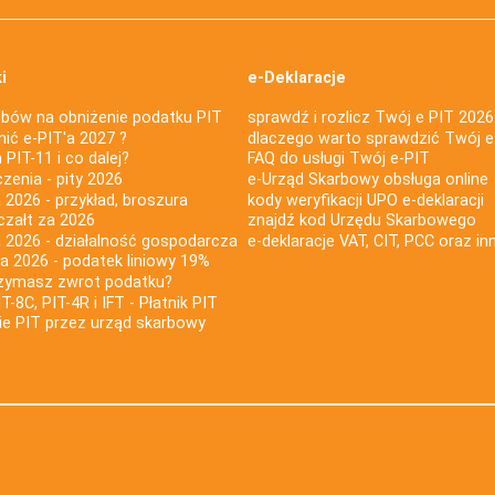
i
e-Deklaracje
bów na obniżenie podatku PIT
sprawdź i rozlicz Twój e PIT 2026
nić e-PIT'a 2027 ?
dlaczego warto sprawdzić Twój e
PIT-11 i co dalej?
FAQ do usługi Twój e-PIT
iczenia - pity 2026
e-Urząd Skarbowy obsługa online
 2026 - przykład, broszura
kody weryfikacji UPO e-deklaracji
czałt za 2026
znajdź kod Urzędu Skarbowego
a 2026 - działalność gospodarcza
e-deklaracje VAT, CIT, PCC oraz in
za 2026 - podatek liniowy 19%
rzymasz zwrot podatku?
IT-8C, PIT-4R i IFT - Płatnik PIT
nie PIT przez urząd skarbowy