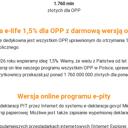
1.760 mln
złotych dla OPP
a e-life 1,5% dla OPP z darmową wersją o
ine dedykowna jest wszystkim OPP, uprawnionym do otrzymania 1
blicznego.
26 roku wspieramy ideę 1,5%. Wiemy, że wielu z Państwa od lat
wersji on-line naszego programu wszystkim OPP w Polsce, upraw
żytkownicy przekazali już ponad 1 760 000 000 złotych dla ponad
Wersja online programu e-pity
deklaracji PIT przez Internet do systemu e-deklaracje.gov.pl M
ji papierowej. Możliwe jest także zapisanie wypełnionej deklarac
pularniejszych przeglądarkach internetowych (Internet Explorer, 