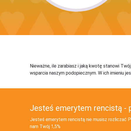
Nieważne, ile zarabiasz i jaką kwotę stanowi Twó
wsparcia naszym podopiecznym. W ich imieniu jes
Jesteś emerytem rencistą - 
Jesteś emerytem rencistą nie musisz rozliczać PI
nam Twój 1,5%