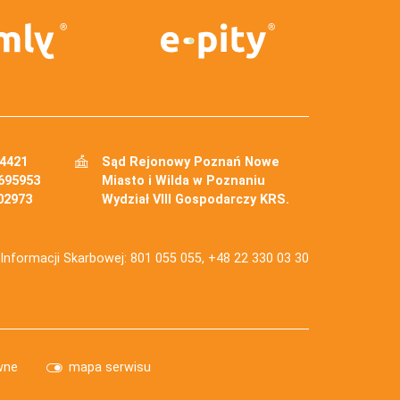
34421
Sąd Rejonowy Poznań Nowe
695953
Miasto i Wilda w Poznaniu
02973
Wydział VIII Gospodarczy KRS.
j Informacji Skarbowej: 801 055 055, +48 22 330 03 30
wne
mapa serwisu