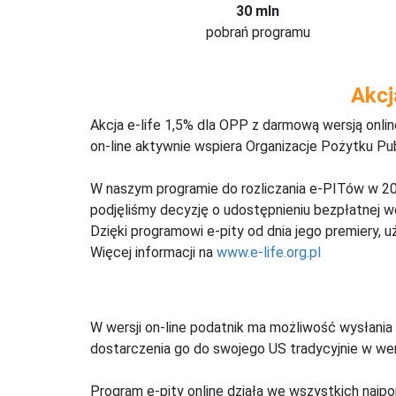
30 mln
pobrań programu
Akcj
Akcja e-life 1,5% dla OPP z darmową wersją onl
on-line aktywnie wspiera Organizacje Pożytku Pu
W naszym programie do rozliczania e-PITów w 20
podjęliśmy decyzję o udostępnieniu bezpłatnej 
Dzięki programowi e-pity od dnia jego premiery, u
Więcej informacji na
www.e-life.org.pl
W wersji on-line podatnik ma możliwość wysłania 
dostarczenia go do swojego US tradycyjnie w wers
Program e-pity online działa we wszystkich najpo