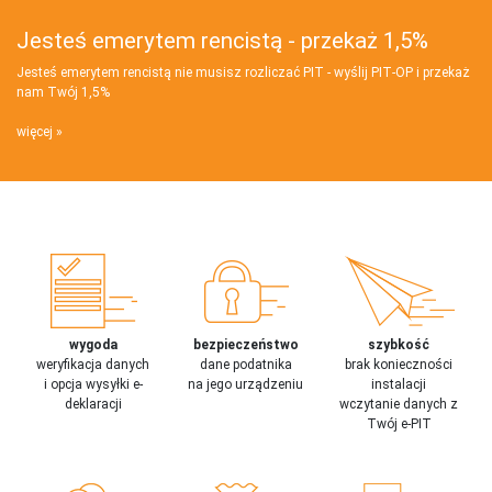
Jesteś emerytem rencistą - przekaż 1,5%
Jesteś emerytem rencistą nie musisz rozliczać PIT - wyślij PIT‑OP i przekaż
nam Twój 1,5%
więcej
wygoda
bezpieczeństwo
szybkość
weryfikacja danych
dane podatnika
brak konieczności
i opcja wysyłki e-
na jego urządzeniu
instalacji
deklaracji
wczytanie danych z
Twój e-PIT