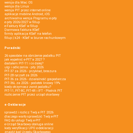
wersja dla Mac OS
wersja dla Linux
wersja PIT przez internet online
aplikacje mobilne Android, iOS
archiwalna wersja Programu e-pity
e-pity 2026/2027 w fillup
e‑Faktury KSeF w fillup
Darmowa faktura KSeF
firmly aplikacja KSeF na telefon
fillup | k24 - KSeF w biurze rachunkowym
Poradniki
26 sposobów na obniżenie podatku PIT
jak wypełnić e-PIT'a 2027 ?
dostałem PIT-11 i co dalej?
ulgi i odliczenia - pity 2026
PIT-37 za 2026 - przykład, broszura
PIT-28 ryczałt za 2026
PIT-36 za 2026 - działalność gospodarcza
PIT-36L za 2026 - podatek liniowy 19%
kiedy otrzymasz zwrot podatku?
PIT-11, PIT-8C, PIT-4R i IFT - Płatnik PIT
rozliczenie PIT przez urząd skarbowy
e-Deklaracje
sprawdź i rozlicz Twój e PIT 2026
dlaczego warto sprawdzić Twój e-PIT
FAQ do usługi Twój e-PIT
e-Urząd Skarbowy obsługa online
kody weryfikacji UPO e-deklaracji
znajdź kod Urzędu Skarbowego