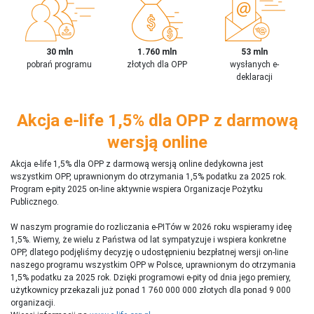
30 mln
1.760 mln
53 mln
pobrań programu
złotych dla OPP
wysłanych e-
deklaracji
Akcja e-life 1,5% dla OPP z darmową
wersją online
Akcja e-life 1,5% dla OPP z darmową wersją online dedykowna jest
wszystkim OPP, uprawnionym do otrzymania 1,5% podatku za 2025 rok.
Program e-pity 2025 on-line aktywnie wspiera Organizacje Pożytku
Publicznego.
W naszym programie do rozliczania e-PITów w 2026 roku wspieramy ideę
1,5%. Wiemy, że wielu z Państwa od lat sympatyzuje i wspiera konkretne
OPP, dlatego podjęliśmy decyzję o udostępnieniu bezpłatnej wersji on-line
naszego programu wszystkim OPP w Polsce, uprawnionym do otrzymania
1,5% podatku za 2025 rok. Dzięki programowi e-pity od dnia jego premiery,
użytkownicy przekazali już ponad 1 760 000 000 złotych dla ponad 9 000
organizacji.