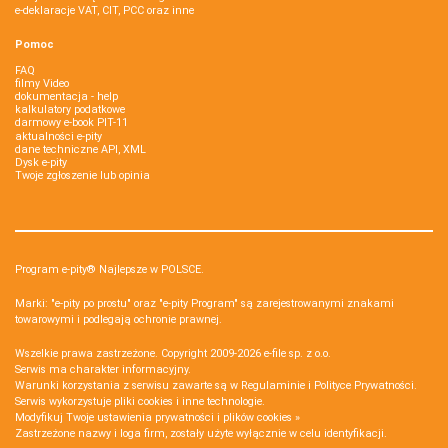
e-deklaracje VAT, CIT, PCC oraz inne
Pomoc
FAQ
filmy Video
dokumentacja - help
kalkulatory podatkowe
darmowy e-book PIT-11
aktualności e-pity
dane techniczne API, XML
Dysk e-pity
Twoje zgłoszenie lub opinia
Program e-pity® Najlepsze w POLSCE.
Marki: "e-pity po prostu" oraz "e-pity Program" są zarejestrowanymi znakami
towarowymi i podlegają ochronie prawnej.
Wszelkie prawa zastrzeżone. Copyright 2009-2026
e-file sp. z o.o.
Serwis ma charakter informacyjny.
Warunki korzystania z serwisu zawarte są w
Regulaminie
i
Polityce Prywatności
.
Serwis wykorzystuje
pliki cookies i inne technologie
.
Modyfikuj Twoje ustawienia prywatności i plików cookies »
Zastrzeżone nazwy i loga firm, zostały użyte wyłącznie w celu identyfikacji.