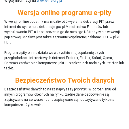
Więcej informacji na
www.e-life.org.pl
Wersja online programu e-pity
W wersji on-line podatnik ma możliwość wysłania deklaracji PIT przez
Internet do systemu e-deklaracje.gov.pl Ministerstwa Finansów lub
wydrukowania PIT-a i dostarczenia go do swojego US tradycyjnie w wersji
papierowej. Możliwe jest także zapisanie wypełnionej deklaracji PIT w pliku
PDF.
Program e-pity online działa we wszystkich najpopularniejszych
przeglądarkach internetowych (Internet Explorer, Firefox, Safari, Opera,
Chrome) zarówno na komputerze, jaki i urządzeniach mobilnych - telefon lub
tablet..
Bezpieczeństwo Twoich danych
Bezpieczeństwo danych to nasz najwyższy priorytet. W odróżnieniu od
innych programów obecnych na rynku,
ż
adne dane osobowe nie są
zapisywane na serwerze - dane zapisywane są i odczytywane tylko na
komputerze użytkownika.