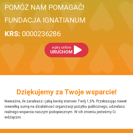
POMÓŻ NAM POMAGAĆ!
FUNDACJA IGNATIANUM
KRS:
0000236286
e-pity online
URUCHOM
Dziękujemy za Twoje wsparcie!
Nieważne, ile zarabiasz i jaką kwotę stanowi Twój 1,5%. Przekazując nawet
niewielką sumę na działalnosć organizacji pożytku publicznego, udzielasz
realnego wsparcia naszym podopiecznym. W ich imieniu jesteśmy Ci
wdzięczni.