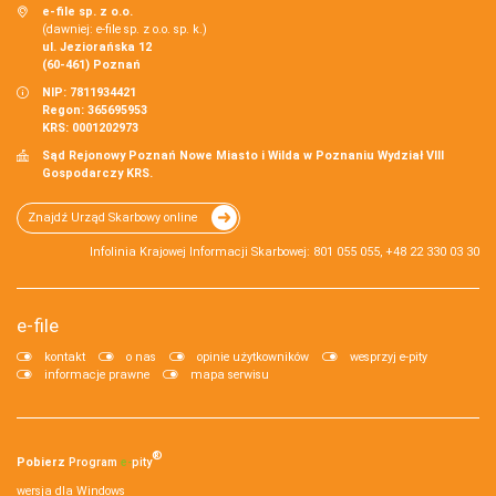
e-file sp. z o.o.
(dawniej: e-file sp. z o.o. sp. k.)
ul. Jeziorańska 12
(60-461) Poznań
NIP: 7811934421
Regon: 365695953
KRS: 0001202973
Sąd Rejonowy Poznań Nowe Miasto i Wilda w Poznaniu Wydział VIII
Gospodarczy KRS.
Znajdź Urząd Skarbowy online
Infolinia Krajowej Informacji Skarbowej: 801 055 055, +48 22 330 03 30
e-file
kontakt
o nas
opinie użytkowników
wesprzyj e-pity
informacje prawne
mapa serwisu
®
Pobierz
Program
e‑
pity
wersja dla Windows