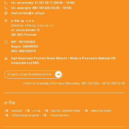
tel. serwisowy: 61 307 00 77 (08:00 - 16:00)
tel. awaryjny: 883 784 626 (16:00 - 18:00)
mail:
serwis@e-pity.pl
e-file sp. z o.o.
(dawniej: e-file sp. z o.o. sp. k.)
ul. Jeziorańska 12
(60-461) Poznań
NIP: 7811934421
Regon: 365695953
KRS: 0001202973
Sąd Rejonowy Poznań Nowe Miasto i Wilda w Poznaniu Wydział VIII
Gospodarczy KRS.
Znajdź Urząd Skarbowy online
Infolinia Krajowej Informacji Skarbowej: 801 055 055, +48 22 330 03 30
e-file
kontakt
o nas
opinie użytkowników
wesprzyj e-pity
informacje prawne
mapa serwisu