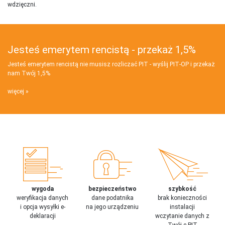
wdzięczni.
Jesteś emerytem rencistą - przekaż 1,5%
Jesteś emerytem rencistą nie musisz rozliczać PIT - wyślij PIT‑OP i przekaż
nam Twój 1,5%
więcej
wygoda
bezpieczeństwo
szybkość
weryfikacja danych
dane podatnika
brak konieczności
i opcja wysyłki e-
na jego urządzeniu
instalacji
deklaracji
wczytanie danych z
Twój e-PIT