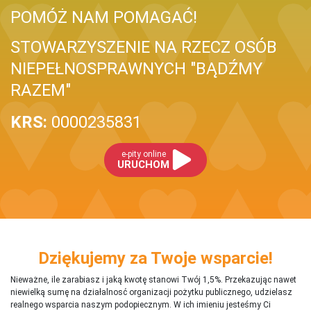
POMÓŻ NAM POMAGAĆ!
STOWARZYSZENIE NA RZECZ OSÓB
NIEPEŁNOSPRAWNYCH "BĄDŹMY
RAZEM"
KRS:
0000235831
e-pity online
URUCHOM
Dziękujemy za Twoje wsparcie!
Nieważne, ile zarabiasz i jaką kwotę stanowi Twój 1,5%. Przekazując nawet
niewielką sumę na działalnosć organizacji pożytku publicznego, udzielasz
realnego wsparcia naszym podopiecznym. W ich imieniu jesteśmy Ci