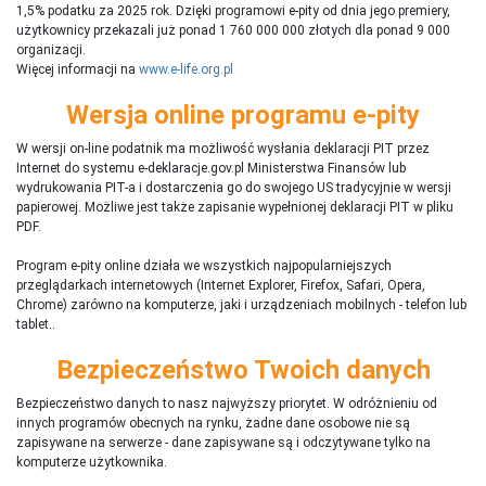
1,5% podatku za 2025 rok. Dzięki programowi e-pity od dnia jego premiery,
użytkownicy przekazali już ponad 1 760 000 000 złotych dla ponad 9 000
organizacji.
Więcej informacji na
www.e-life.org.pl
Wersja online programu e-pity
W wersji on-line podatnik ma możliwość wysłania deklaracji PIT przez
Internet do systemu e-deklaracje.gov.pl Ministerstwa Finansów lub
wydrukowania PIT-a i dostarczenia go do swojego US tradycyjnie w wersji
papierowej. Możliwe jest także zapisanie wypełnionej deklaracji PIT w pliku
PDF.
Program e-pity online działa we wszystkich najpopularniejszych
przeglądarkach internetowych (Internet Explorer, Firefox, Safari, Opera,
Chrome) zarówno na komputerze, jaki i urządzeniach mobilnych - telefon lub
tablet..
Bezpieczeństwo Twoich danych
Bezpieczeństwo danych to nasz najwyższy priorytet. W odróżnieniu od
innych programów obecnych na rynku,
ż
adne dane osobowe nie są
zapisywane na serwerze - dane zapisywane są i odczytywane tylko na
komputerze użytkownika.