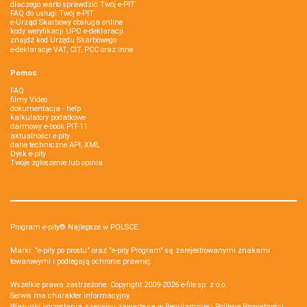
dlaczego warto sprawdzić Twój e-PIT
FAQ do usługi Twój e-PIT
e-Urząd Skarbowy obsługa online
kody weryfikacji UPO e-deklaracji
znajdź kod Urzędu Skarbowego
e-deklaracje VAT, CIT, PCC oraz inne
Pomoc
FAQ
filmy Video
dokumentacja - help
kalkulatory podatkowe
darmowy e-book PIT-11
aktualności e-pity
dane techniczne API, XML
Dysk e-pity
Twoje zgłoszenie lub opinia
Program e-pity® Najlepsze w POLSCE.
Marki: "e-pity po prostu" oraz "e-pity Program" są zarejestrowanymi znakami
towarowymi i podlegają ochronie prawnej.
Wszelkie prawa zastrzeżone. Copyright 2009-2026
e-file sp. z o.o.
Serwis ma charakter informacyjny.
Warunki korzystania z serwisu zawarte są w
Regulaminie
i
Polityce Prywatności
.