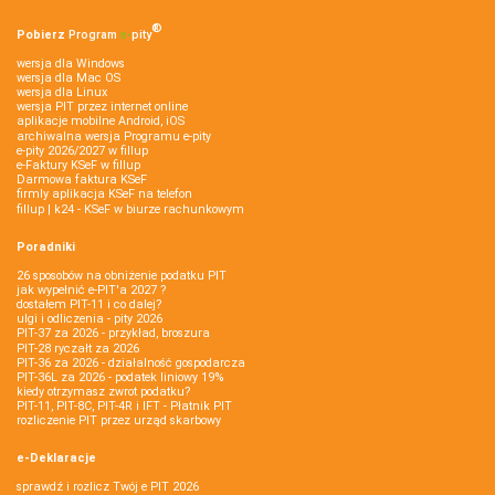
®
Pobierz
Program
e‑
pity
wersja dla Windows
wersja dla Mac OS
wersja dla Linux
wersja PIT przez internet online
aplikacje mobilne Android, iOS
archiwalna wersja Programu e-pity
e-pity 2026/2027 w fillup
e‑Faktury KSeF w fillup
Darmowa faktura KSeF
firmly aplikacja KSeF na telefon
fillup | k24 - KSeF w biurze rachunkowym
Poradniki
26 sposobów na obniżenie podatku PIT
jak wypełnić e-PIT'a 2027 ?
dostałem PIT-11 i co dalej?
ulgi i odliczenia - pity 2026
PIT-37 za 2026 - przykład, broszura
PIT-28 ryczałt za 2026
PIT-36 za 2026 - działalność gospodarcza
PIT-36L za 2026 - podatek liniowy 19%
kiedy otrzymasz zwrot podatku?
PIT-11, PIT-8C, PIT-4R i IFT - Płatnik PIT
rozliczenie PIT przez urząd skarbowy
e-Deklaracje
sprawdź i rozlicz Twój e PIT 2026