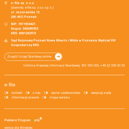
e-file sp. z o.o.
(dawniej: e-file sp. z o.o. sp. k.)
ul. Jeziorańska 12
(60-461) Poznań
NIP: 7811934421
Regon: 365695953
KRS: 0001202973
Sąd Rejonowy Poznań Nowe Miasto i Wilda w Poznaniu Wydział VIII
Gospodarczy KRS.
Znajdź Urząd Skarbowy online
Infolinia Krajowej Informacji Skarbowej: 801 055 055, +48 22 330 03 30
e-file
kontakt
o nas
opinie użytkowników
wesprzyj e-pity
informacje prawne
mapa serwisu
®
Pobierz
Program
e‑
pity
wersja dla Windows