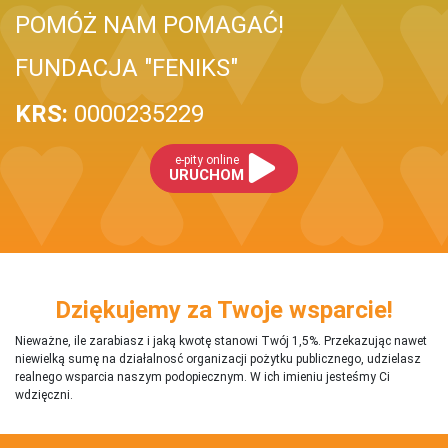
POMÓŻ NAM POMAGAĆ!
FUNDACJA "FENIKS"
KRS:
0000235229
e-pity online
URUCHOM
Dziękujemy za Twoje wsparcie!
Nieważne, ile zarabiasz i jaką kwotę stanowi Twój 1,5%. Przekazując nawet
niewielką sumę na działalnosć organizacji pożytku publicznego, udzielasz
realnego wsparcia naszym podopiecznym. W ich imieniu jesteśmy Ci
wdzięczni.