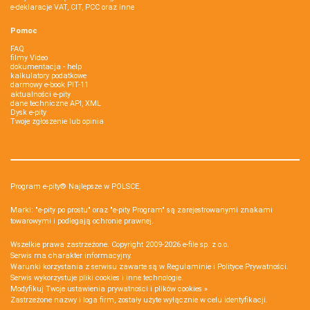
e-deklaracje VAT, CIT, PCC oraz inne
Pomoc
FAQ
filmy Video
dokumentacja - help
kalkulatory podatkowe
darmowy e-book PIT-11
aktualności e-pity
dane techniczne API, XML
Dysk e-pity
Twoje zgłoszenie lub opinia
Program e-pity® Najlepsze w POLSCE.
Marki: "e-pity po prostu" oraz "e-pity Program" są zarejestrowanymi znakami
towarowymi i podlegają ochronie prawnej.
Wszelkie prawa zastrzeżone. Copyright 2009-2026
e-file sp. z o.o.
Serwis ma charakter informacyjny.
Warunki korzystania z serwisu zawarte są w
Regulaminie
i
Polityce Prywatności
.
Serwis wykorzystuje
pliki cookies i inne technologie
.
Modyfikuj Twoje ustawienia prywatności i plików cookies »
Zastrzeżone nazwy i loga firm, zostały użyte wyłącznie w celu identyfikacji.