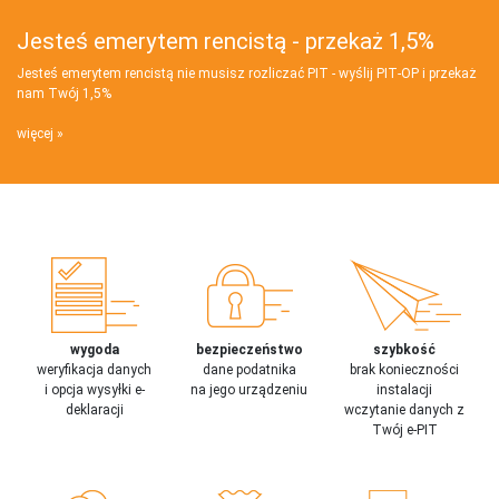
Jesteś emerytem rencistą - przekaż 1,5%
Jesteś emerytem rencistą nie musisz rozliczać PIT - wyślij PIT‑OP i przekaż
nam Twój 1,5%
więcej
wygoda
bezpieczeństwo
szybkość
weryfikacja danych
dane podatnika
brak konieczności
i opcja wysyłki e-
na jego urządzeniu
instalacji
deklaracji
wczytanie danych z
Twój e-PIT