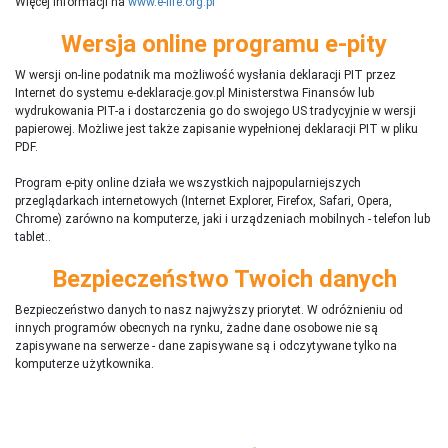
Więcej informacji na
www.e-life.org.pl
Wersja online programu e-pity
W wersji on-line podatnik ma możliwość wysłania deklaracji PIT przez
Internet do systemu e-deklaracje.gov.pl Ministerstwa Finansów lub
wydrukowania PIT-a i dostarczenia go do swojego US tradycyjnie w wersji
papierowej. Możliwe jest także zapisanie wypełnionej deklaracji PIT w pliku
PDF.
Program e-pity online działa we wszystkich najpopularniejszych
przeglądarkach internetowych (Internet Explorer, Firefox, Safari, Opera,
Chrome) zarówno na komputerze, jaki i urządzeniach mobilnych - telefon lub
tablet..
Bezpieczeństwo Twoich danych
Bezpieczeństwo danych to nasz najwyższy priorytet. W odróżnieniu od
innych programów obecnych na rynku,
ż
adne dane osobowe nie są
zapisywane na serwerze - dane zapisywane są i odczytywane tylko na
komputerze użytkownika.