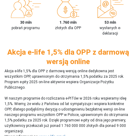
30 mln
1.760 mln
53 mln
pobrań programu
złotych dla OPP
wysłanych e-
deklaracji
Akcja e-life 1,5% dla OPP z darmową
wersją online
Akcja e-life 1,5% dla OPP z darmową wersją online dedykowna jest
wszystkim OPP, uprawnionym do otrzymania 1,5% podatku za 2025 rok.
Program e-pity 2025 on-line aktywnie wspiera Organizacje Pożytku
Publicznego.
W naszym programie do rozliczania e-PITów w 2026 roku wspieramy ideę
1,5%. Wiemy, że wielu z Państwa od lat sympatyzuje i wspiera konkretne
OPP, dlatego podjęliśmy decyzję o udostępnieniu bezpłatnej wersji on-line
naszego programu wszystkim OPP w Polsce, uprawnionym do otrzymania
1,5% podatku za 2025 rok. Dzięki programowi e-pity od dnia jego premiery,
użytkownicy przekazali już ponad 1 760 000 000 złotych dla ponad 9 000
organizacji.