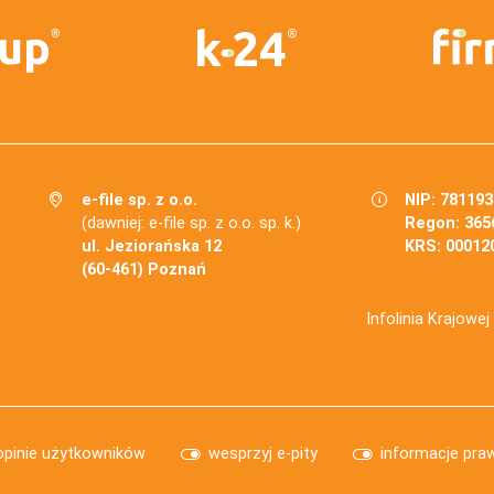
e-file sp. z o.o.
NIP: 78119
(dawniej: e-file sp. z o.o. sp. k.)
Regon: 365
ul. Jeziorańska 12
KRS: 00012
(60-461) Poznań
Infolinia Krajowe
opinie użytkowników
wesprzyj e-pity
informacje pra