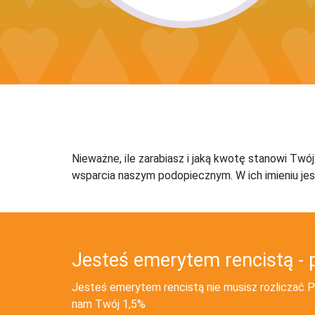
Nieważne, ile zarabiasz i jaką kwotę stanowi Twó
wsparcia naszym podopiecznym. W ich imieniu jes
Jesteś emerytem rencistą - 
Jesteś emerytem rencistą nie musisz rozliczać PI
nam Twój 1,5%