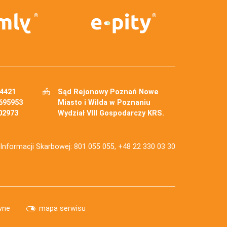
34421
Sąd Rejonowy Poznań Nowe
695953
Miasto i Wilda w Poznaniu
02973
Wydział VIII Gospodarczy KRS.
j Informacji Skarbowej: 801 055 055, +48 22 330 03 30
wne
mapa serwisu