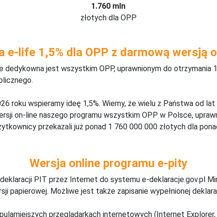
1.760 mln
złotych dla OPP
a e-life 1,5% dla OPP z darmową wersją o
ine dedykowna jest wszystkim OPP, uprawnionym do otrzymania 1
blicznego.
26 roku wspieramy ideę 1,5%. Wiemy, że wielu z Państwa od lat
wersji on-line naszego programu wszystkim OPP w Polsce, upraw
żytkownicy przekazali już ponad 1 760 000 000 złotych dla ponad
Wersja online programu e-pity
deklaracji PIT przez Internet do systemu e-deklaracje.gov.pl M
ji papierowej. Możliwe jest także zapisanie wypełnionej deklarac
pularniejszych przeglądarkach internetowych (Internet Explorer, 