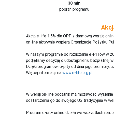
30 mln
pobrań programu
Akcj
Akcja e-life 1,5% dla OPP z darmową wersją onl
on-line aktywnie wspiera Organizacje Pożytku Pu
W naszym programie do rozliczania e-PITów w 20
podjęliśmy decyzję o udostępnieniu bezpłatnej 
Dzięki programowi e-pity od dnia jego premiery, u
Więcej informacji na
www.e-life.org.pl
W wersji on-line podatnik ma możliwość wysłania 
dostarczenia go do swojego US tradycyjnie w wers
Program e-pity online działa we wszystkich najpo