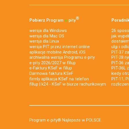
®
Pobierz
Program
e‑
pity
Poradnik
wersja dla Windows
26 sposo
wersja dla Mac OS
jak wypeł
wersja dla Linux
dostałem 
wersja PIT przez internet online
ulgi i odl
aplikacje mobilne Android, iOS
PIT-37 za
archiwalna wersja Programu e-pity
PIT-28 ry
e-pity 2026/2027 w fillup
PIT-36 z
e‑Faktury KSeF w fillup
PIT-36L 
Darmowa faktura KSeF
kiedy ot
firmly aplikacja KSeF na telefon
PIT-11, P
fillup | k24 - KSeF w biurze rachunkowym
rozlicze
Program e-pity® Najlepsze w POLSCE.