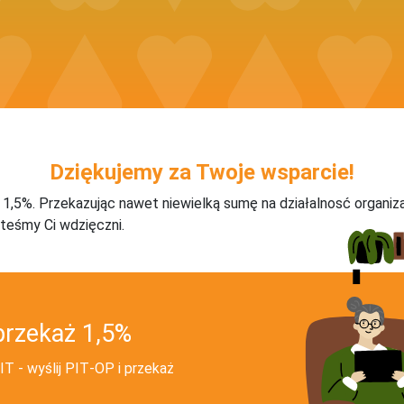
Dziękujemy za Twoje wsparcie!
j 1,5%. Przekazując nawet niewielką sumę na działalnosć organiz
teśmy Ci wdzięczni.
przekaż 1,5%
T - wyślij PIT‑OP i przekaż