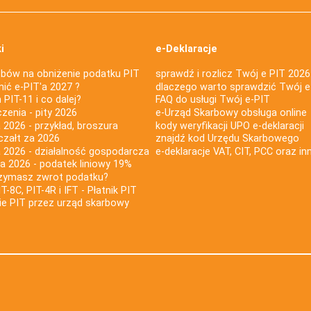
i
e-Deklaracje
bów na obniżenie podatku PIT
sprawdź i rozlicz Twój e PIT 2026
nić e-PIT'a 2027 ?
dlaczego warto sprawdzić Twój e
PIT-11 i co dalej?
FAQ do usługi Twój e-PIT
iczenia - pity 2026
e-Urząd Skarbowy obsługa online
 2026 - przykład, broszura
kody weryfikacji UPO e-deklaracji
czałt za 2026
znajdź kod Urzędu Skarbowego
a 2026 - działalność gospodarcza
e-deklaracje VAT, CIT, PCC oraz in
za 2026 - podatek liniowy 19%
rzymasz zwrot podatku?
IT-8C, PIT-4R i IFT - Płatnik PIT
nie PIT przez urząd skarbowy