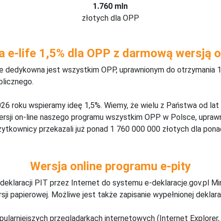
1.760 mln
złotych dla OPP
a e-life 1,5% dla OPP z darmową wersją o
ine dedykowna jest wszystkim OPP, uprawnionym do otrzymania 1
blicznego.
26 roku wspieramy ideę 1,5%. Wiemy, że wielu z Państwa od lat
wersji on-line naszego programu wszystkim OPP w Polsce, upraw
żytkownicy przekazali już ponad 1 760 000 000 złotych dla ponad
Wersja online programu e-pity
deklaracji PIT przez Internet do systemu e-deklaracje.gov.pl M
ji papierowej. Możliwe jest także zapisanie wypełnionej deklarac
pularniejszych przeglądarkach internetowych (Internet Explorer, 