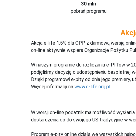
30 mln
pobrań programu
Akcj
Akcja e-life 1,5% dla OPP z darmową wersją onl
on-line aktywnie wspiera Organizacje Pożytku Pu
W naszym programie do rozliczania e-PITów w 20
podjęliśmy decyzję o udostępnieniu bezpłatnej 
Dzięki programowi e-pity od dnia jego premiery, u
Więcej informacji na
www.e-life.org.pl
W wersji on-line podatnik ma możliwość wysłania 
dostarczenia go do swojego US tradycyjnie w wers
Program e-pity online działa we wszystkich najpo