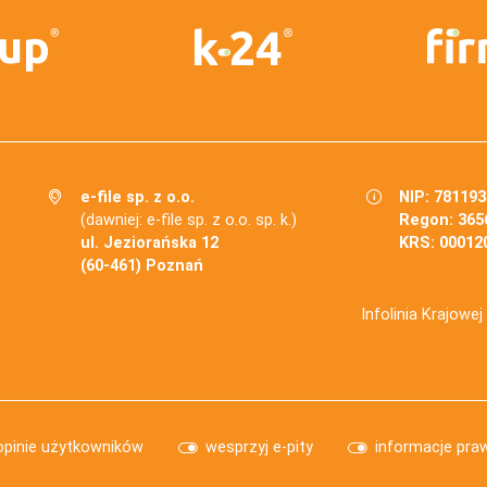
e-file sp. z o.o.
NIP: 78119
(dawniej: e-file sp. z o.o. sp. k.)
Regon: 365
ul. Jeziorańska 12
KRS: 00012
(60-461) Poznań
Infolinia Krajowe
opinie użytkowników
wesprzyj e-pity
informacje pra