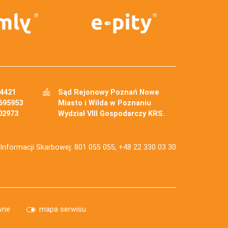
34421
Sąd Rejonowy Poznań Nowe
695953
Miasto i Wilda w Poznaniu
02973
Wydział VIII Gospodarczy KRS.
j Informacji Skarbowej: 801 055 055, +48 22 330 03 30
wne
mapa serwisu