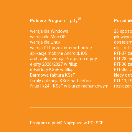
®
Pobierz
Program
e‑
pity
Poradnik
wersja dla Windows
26 sposo
wersja dla Mac OS
jak wypeł
wersja dla Linux
dostałem 
wersja PIT przez internet online
ulgi i odl
aplikacje mobilne Android, iOS
PIT-37 za
archiwalna wersja Programu e-pity
PIT-28 ry
e-pity 2026/2027 w fillup
PIT-36 z
e‑Faktury KSeF w fillup
PIT-36L 
Darmowa faktura KSeF
kiedy ot
firmly aplikacja KSeF na telefon
PIT-11, P
fillup | k24 - KSeF w biurze rachunkowym
rozlicze
Program e-pity® Najlepsze w POLSCE.