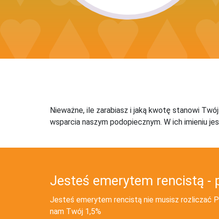
Nieważne, ile zarabiasz i jaką kwotę stanowi Twó
wsparcia naszym podopiecznym. W ich imieniu jes
Jesteś emerytem rencistą - 
Jesteś emerytem rencistą nie musisz rozliczać PI
nam Twój 1,5%