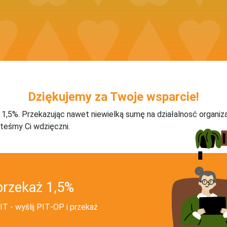
Dziękujemy za Twoje wsparcie!
j 1,5%. Przekazując nawet niewielką sumę na działalnosć organiz
teśmy Ci wdzięczni.
przekaż 1,5%
T - wyślij PIT‑OP i przekaż