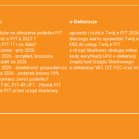
i
e-Deklaracje
bów na obniżenie podatku PIT
sprawdź i rozlicz Twój e PIT 2026
nić e-PIT'a 2027 ?
dlaczego warto sprawdzić Twój e
PIT-11 i co dalej?
FAQ do usługi Twój e-PIT
iczenia - pity 2026
e-Urząd Skarbowy obsługa online
 2026 - przykład, broszura
kody weryfikacji UPO e-deklaracji
czałt za 2026
znajdź kod Urzędu Skarbowego
a 2026 - działalność gospodarcza
e-deklaracje VAT, CIT, PCC oraz in
za 2026 - podatek liniowy 19%
rzymasz zwrot podatku?
IT-8C, PIT-4R i IFT - Płatnik PIT
nie PIT przez urząd skarbowy