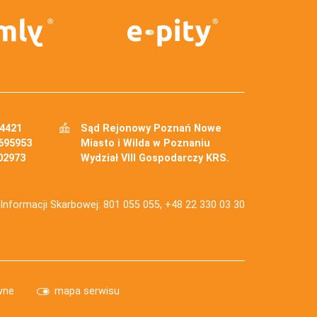
34421
Sąd Rejonowy Poznań Nowe
695953
Miasto i Wilda w Poznaniu
02973
Wydział VIII Gospodarczy KRS.
j Informacji Skarbowej: 801 055 055, +48 22 330 03 30
wne
mapa serwisu