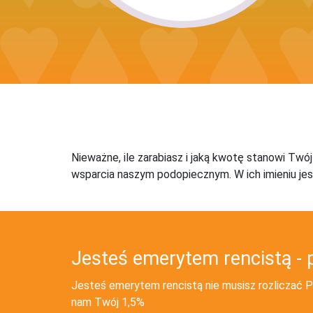
Nieważne, ile zarabiasz i jaką kwotę stanowi Twó
wsparcia naszym podopiecznym. W ich imieniu jes
Jesteś emerytem rencistą - 
Jesteś emerytem rencistą nie musisz rozliczać PI
nam Twój 1,5%