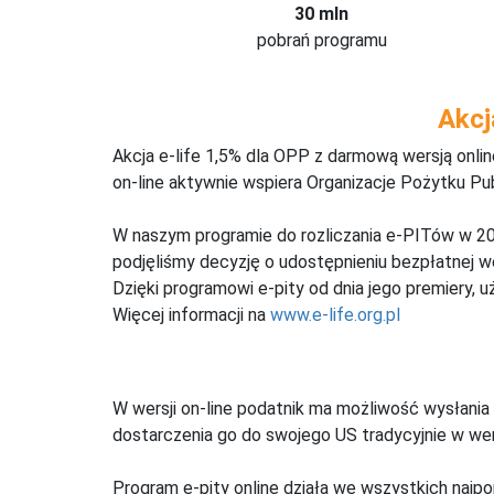
30 mln
pobrań programu
Akcj
Akcja e-life 1,5% dla OPP z darmową wersją onl
on-line aktywnie wspiera Organizacje Pożytku Pu
W naszym programie do rozliczania e-PITów w 20
podjęliśmy decyzję o udostępnieniu bezpłatnej 
Dzięki programowi e-pity od dnia jego premiery, u
Więcej informacji na
www.e-life.org.pl
W wersji on-line podatnik ma możliwość wysłania 
dostarczenia go do swojego US tradycyjnie w wers
Program e-pity online działa we wszystkich najpo