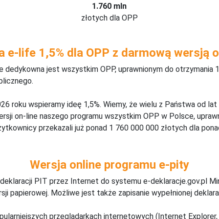
1.760 mln
złotych dla OPP
a e-life 1,5% dla OPP z darmową wersją o
ine dedykowna jest wszystkim OPP, uprawnionym do otrzymania 1
blicznego.
26 roku wspieramy ideę 1,5%. Wiemy, że wielu z Państwa od lat
wersji on-line naszego programu wszystkim OPP w Polsce, upraw
żytkownicy przekazali już ponad 1 760 000 000 złotych dla ponad
Wersja online programu e-pity
deklaracji PIT przez Internet do systemu e-deklaracje.gov.pl M
ji papierowej. Możliwe jest także zapisanie wypełnionej deklarac
pularniejszych przeglądarkach internetowych (Internet Explorer, 