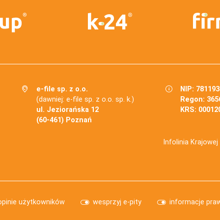
e-file sp. z o.o.
NIP: 78119
(dawniej: e-file sp. z o.o. sp. k.)
Regon: 365
ul. Jeziorańska 12
KRS: 00012
(60-461) Poznań
Infolinia Krajowe
opinie użytkowników
wesprzyj e-pity
informacje pra