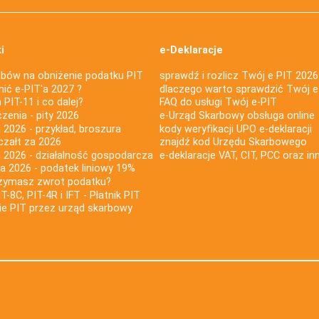
i
e-Deklaracje
bów na obniżenie podatku PIT
sprawdź i rozlicz Twój e PIT 2026
nić e-PIT'a 2027 ?
dlaczego warto sprawdzić Twój e
PIT-11 i co dalej?
FAQ do usługi Twój e-PIT
iczenia - pity 2026
e-Urząd Skarbowy obsługa online
 2026 - przykład, broszura
kody weryfikacji UPO e-deklaracji
czałt za 2026
znajdź kod Urzędu Skarbowego
a 2026 - działalność gospodarcza
e-deklaracje VAT, CIT, PCC oraz in
za 2026 - podatek liniowy 19%
rzymasz zwrot podatku?
IT-8C, PIT-4R i IFT - Płatnik PIT
nie PIT przez urząd skarbowy