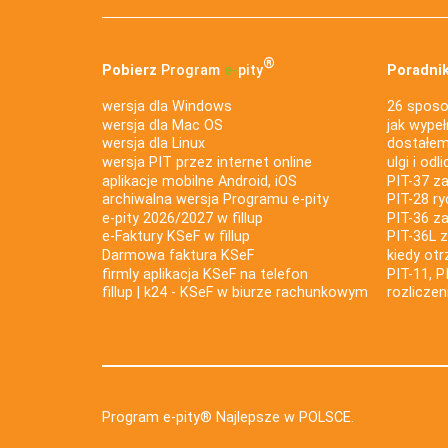
®
Pobierz
Program
e‑
pity
Poradnik
wersja dla Windows
26 sposo
wersja dla Mac OS
jak wypeł
wersja dla Linux
dostałem 
wersja PIT przez internet online
ulgi i odl
aplikacje mobilne Android, iOS
PIT-37 za
archiwalna wersja Programu e-pity
PIT-28 ry
e-pity 2026/2027 w fillup
PIT-36 z
e‑Faktury KSeF w fillup
PIT-36L 
Darmowa faktura KSeF
kiedy ot
firmly aplikacja KSeF na telefon
PIT-11, P
fillup | k24 - KSeF w biurze rachunkowym
rozlicze
Program e-pity® Najlepsze w POLSCE.