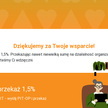
Dziękujemy za Twoje wsparcie!
j 1,5%. Przekazując nawet niewielką sumę na działalnosć organiz
teśmy Ci wdzięczni.
przekaż 1,5%
T - wyślij PIT‑OP i przekaż