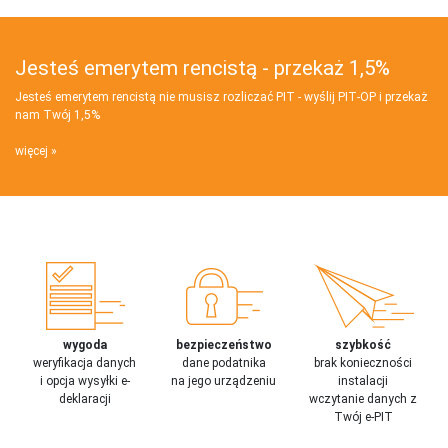
Jesteś emerytem rencistą - przekaż 1,5%
Jesteś emerytem rencistą nie musisz rozliczać PIT - wyślij PIT‑OP i przekaż
nam Twój 1,5%
więcej
wygoda
bezpieczeństwo
szybkość
weryfikacja danych
dane podatnika
brak konieczności
i opcja wysyłki e-
na jego urządzeniu
instalacji
deklaracji
wczytanie danych z
Twój e-PIT