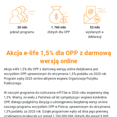
30 mln
1.760 mln
53 mln
pobrań programu
złotych dla OPP
wysłanych e-
deklaracji
Akcja e-life 1,5% dla OPP z darmową
wersją online
Akcja e-life 1,5% dla OPP z darmową wersją online dedykowna jest
wszystkim OPP, uprawnionym do otrzymania 1,5% podatku za 2025 rok.
Program e-pity 2025 on-line aktywnie wspiera Organizacje Pożytku
Publicznego.
W naszym programie do rozliczania e-PITów w 2026 roku wspieramy ideę
1,5%. Wiemy, że wielu z Państwa od lat sympatyzuje i wspiera konkretne
OPP, dlatego podjęliśmy decyzję o udostępnieniu bezpłatnej wersji on-line
naszego programu wszystkim OPP w Polsce, uprawnionym do otrzymania
1,5% podatku za 2025 rok. Dzięki programowi e-pity od dnia jego premiery,
użytkownicy przekazali już ponad 1 760 000 000 złotych dla ponad 9 000