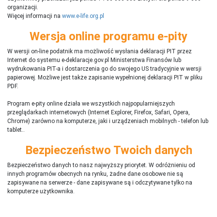
organizacji.
Więcej informacji na
www.e-life.org.pl
Wersja online programu e-pity
W wersji on-line podatnik ma możliwość wysłania deklaracji PIT przez
Internet do systemu e-deklaracje.gov.pl Ministerstwa Finansów lub
wydrukowania PIT-a i dostarczenia go do swojego US tradycyjnie w wersji
papierowej. Możliwe jest także zapisanie wypełnionej deklaracji PIT w pliku
PDF.
Program e-pity online działa we wszystkich najpopularniejszych
przeglądarkach internetowych (Internet Explorer, Firefox, Safari, Opera,
Chrome) zarówno na komputerze, jaki i urządzeniach mobilnych - telefon lub
tablet..
Bezpieczeństwo Twoich danych
Bezpieczeństwo danych to nasz najwyższy priorytet. W odróżnieniu od
innych programów obecnych na rynku,
ż
adne dane osobowe nie są
zapisywane na serwerze - dane zapisywane są i odczytywane tylko na
komputerze użytkownika.