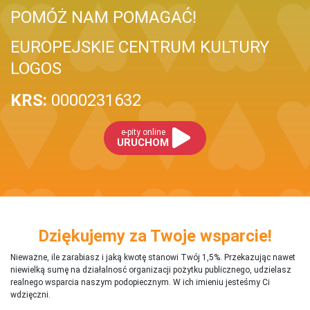
POMÓŻ NAM POMAGAĆ!
EUROPEJSKIE CENTRUM KULTURY
LOGOS
KRS:
0000231632
e-pity online
URUCHOM
Dziękujemy za Twoje wsparcie!
Nieważne, ile zarabiasz i jaką kwotę stanowi Twój 1,5%. Przekazując nawet
niewielką sumę na działalnosć organizacji pożytku publicznego, udzielasz
realnego wsparcia naszym podopiecznym. W ich imieniu jesteśmy Ci
wdzięczni.