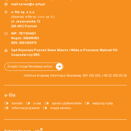
mail:
serwis@e-pity.pl
e-file sp. z o.o.
(dawniej: e-file sp. z o.o. sp. k.)
ul. Jeziorańska 12
(60-461) Poznań
NIP: 7811934421
Regon: 365695953
KRS: 0001202973
Sąd Rejonowy Poznań Nowe Miasto i Wilda w Poznaniu Wydział VIII
Gospodarczy KRS.
Znajdź Urząd Skarbowy online
Infolinia Krajowej Informacji Skarbowej: 801 055 055, +48 22 330 03 30
e-file
kontakt
o nas
opinie użytkowników
wesprzyj e-pity
informacje prawne
mapa serwisu
®