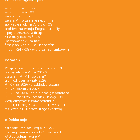
Pobierz
Program
e‑
pity
wersja dla Windows
wersja dla Mac OS
wersja dla Linux
wersja PIT przez internet online
aplikacje mobilne Android, iOS
archiwalna wersja Programu e-pity
e-pity 2026/2027 w fillup
e‑Faktury KSeF w fillup
Darmowa faktura KSeF
firmly aplikacja KSeF na telefon
fillup | k24 - KSeF w biurze rachunkowym
Poradniki
26 sposobów na obniżenie podatku PIT
jak wypełnić e-PIT'a 2027 ?
dostałem PIT-11 i co dalej?
ulgi i odliczenia - pity 2026
PIT-37 za 2026 - przykład, broszura
PIT-28 ryczałt za 2026
PIT-36 za 2026 - działalność gospodarcza
PIT-36L za 2026 - podatek liniowy 19%
kiedy otrzymasz zwrot podatku?
PIT-11, PIT-8C, PIT-4R i IFT - Płatnik PIT
rozliczenie PIT przez urząd skarbowy
e-Deklaracje
sprawdź i rozlicz Twój e PIT 2026
dlaczego warto sprawdzić Twój e-PIT
FAQ do usługi Twój e-PIT