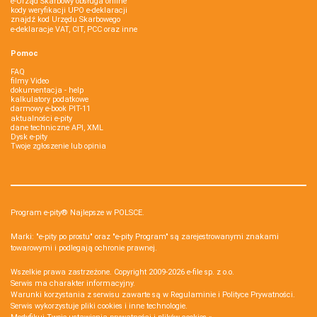
e-Urząd Skarbowy obsługa online
kody weryfikacji UPO e-deklaracji
znajdź kod Urzędu Skarbowego
e-deklaracje VAT, CIT, PCC oraz inne
Pomoc
FAQ
filmy Video
dokumentacja - help
kalkulatory podatkowe
darmowy e-book PIT-11
aktualności e-pity
dane techniczne API, XML
Dysk e-pity
Twoje zgłoszenie lub opinia
Program e-pity® Najlepsze w POLSCE.
Marki: "e-pity po prostu" oraz "e-pity Program" są zarejestrowanymi znakami
towarowymi i podlegają ochronie prawnej.
Wszelkie prawa zastrzeżone. Copyright 2009-2026
e-file sp. z o.o.
Serwis ma charakter informacyjny.
Warunki korzystania z serwisu zawarte są w
Regulaminie
i
Polityce Prywatności
.
Serwis wykorzystuje
pliki cookies i inne technologie
.