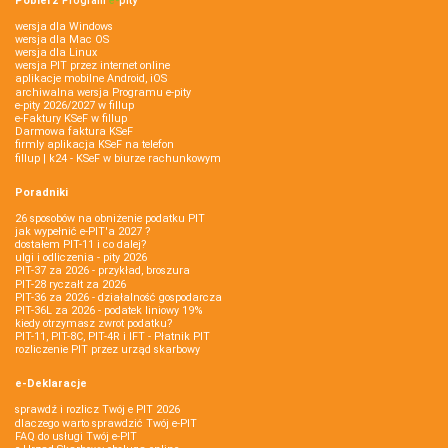
Pobierz
Program
e‑
pity
wersja dla Windows
wersja dla Mac OS
wersja dla Linux
wersja PIT przez internet online
aplikacje mobilne Android, iOS
archiwalna wersja Programu e-pity
e-pity 2026/2027 w fillup
e‑Faktury KSeF w fillup
Darmowa faktura KSeF
firmly aplikacja KSeF na telefon
fillup | k24 - KSeF w biurze rachunkowym
Poradniki
26 sposobów na obniżenie podatku PIT
jak wypełnić e-PIT'a 2027 ?
dostałem PIT-11 i co dalej?
ulgi i odliczenia - pity 2026
PIT-37 za 2026 - przykład, broszura
PIT-28 ryczałt za 2026
PIT-36 za 2026 - działalność gospodarcza
PIT-36L za 2026 - podatek liniowy 19%
kiedy otrzymasz zwrot podatku?
PIT-11, PIT-8C, PIT-4R i IFT - Płatnik PIT
rozliczenie PIT przez urząd skarbowy
e-Deklaracje
sprawdź i rozlicz Twój e PIT 2026
dlaczego warto sprawdzić Twój e-PIT
FAQ do usługi Twój e-PIT