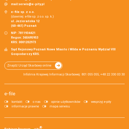
mail:
serwis@e-pity.pl
e-file sp. z o.o.
(dawniej: e-file sp. z o.o. sp. k.)
ul. Jeziorańska 12
(60-461) Poznań
NIP: 7811934421
Regon: 365695953
KRS: 0001202973
Sąd Rejonowy Poznań Nowe Miasto i Wilda w Poznaniu Wydział VIII
Gospodarczy KRS.
Znajdź Urząd Skarbowy online
Infolinia Krajowej Informacji Skarbowej: 801 055 055, +48 22 330 03 30
e-file
kontakt
o nas
opinie użytkowników
wesprzyj e-pity
informacje prawne
mapa serwisu
®