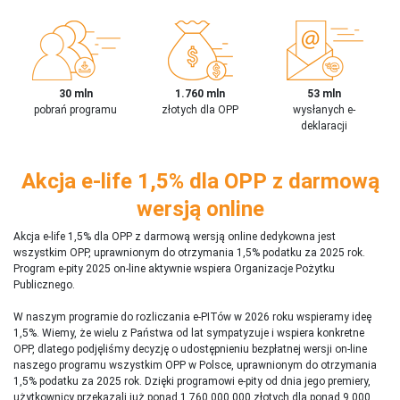
30 mln
1.760 mln
53 mln
pobrań programu
złotych dla OPP
wysłanych e-
deklaracji
Akcja e-life 1,5% dla OPP z darmową
wersją online
Akcja e-life 1,5% dla OPP z darmową wersją online dedykowna jest
wszystkim OPP, uprawnionym do otrzymania 1,5% podatku za 2025 rok.
Program e-pity 2025 on-line aktywnie wspiera Organizacje Pożytku
Publicznego.
W naszym programie do rozliczania e-PITów w 2026 roku wspieramy ideę
1,5%. Wiemy, że wielu z Państwa od lat sympatyzuje i wspiera konkretne
OPP, dlatego podjęliśmy decyzję o udostępnieniu bezpłatnej wersji on-line
naszego programu wszystkim OPP w Polsce, uprawnionym do otrzymania
1,5% podatku za 2025 rok. Dzięki programowi e-pity od dnia jego premiery,
użytkownicy przekazali już ponad 1 760 000 000 złotych dla ponad 9 000