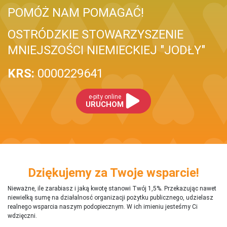
POMÓŻ NAM POMAGAĆ!
OSTRÓDZKIE STOWARZYSZENIE
MNIEJSZOŚCI NIEMIECKIEJ "JODŁY"
KRS:
0000229641
e-pity online
URUCHOM
Dziękujemy za Twoje wsparcie!
Nieważne, ile zarabiasz i jaką kwotę stanowi Twój 1,5%. Przekazując nawet
niewielką sumę na działalnosć organizacji pożytku publicznego, udzielasz
realnego wsparcia naszym podopiecznym. W ich imieniu jesteśmy Ci
wdzięczni.