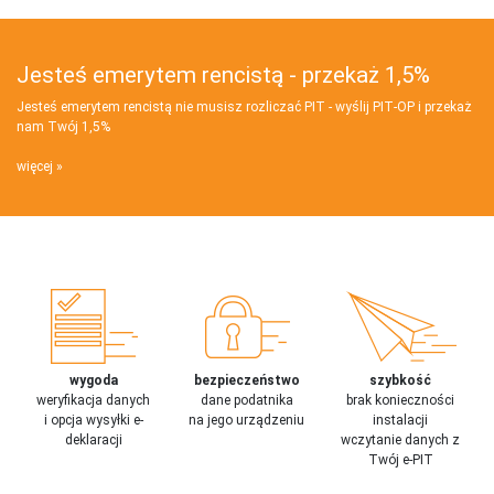
Jesteś emerytem rencistą - przekaż 1,5%
Jesteś emerytem rencistą nie musisz rozliczać PIT - wyślij PIT‑OP i przekaż
nam Twój 1,5%
więcej
wygoda
bezpieczeństwo
szybkość
weryfikacja danych
dane podatnika
brak konieczności
i opcja wysyłki e-
na jego urządzeniu
instalacji
deklaracji
wczytanie danych z
Twój e-PIT