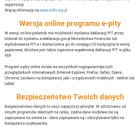
organizacji.
Więcej informacji na
www.e-life.org.pl
Wersja online programu e-pity
W wersji on-line podatnik ma możliwość wysłania deklaracji PIT przez
Internet do systemu e-deklaracje.gov.pl Ministerstwa Finansów lub
wydrukowania PIT-a i dostarczenia go do swojego US tradycyjnie w wersji
papierowej. Możliwe jest także zapisanie wypełnionej deklaracji PIT w pliku
PDF.
Program e-pity online działa we wszystkich najpopularniejszych
przeglądarkach internetowych (Internet Explorer, Firefox, Safari, Opera,
Chrome) zarówno na komputerze, jaki i urządzeniach mobilnych - telefon lub
tablet..
Bezpieczeństwo Twoich danych
Bezpieczeństwo danych to nasz najwyższy priorytet. W odróżnieniu od
innych programów obecnych na rynku,
ż
adne dane osobowe nie są
zapisywane na serwerze - dane zapisywane są i odczytywane tylko na
komputerze użytkownika.