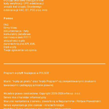
e-Urząd Skarbowy obsługa online
kody weryfikacji UPO e-deklaracji
znajdź kod Urzędu Skarbowego
e-deklaracje VAT, CIT, PCC oraz inne
Pomoc
FAQ
filmy Video
dokumentacja - help
kalkulatory podatkowe
darmowy e-book PIT-11
aktualności e-pity
dane techniczne API, XML
Dysk e-pity
Twoje zgłoszenie lub opinia
Program e-pity® Najlepsze w POLSCE.
Marki: "e-pity po prostu" oraz "e-pity Program" są zarejestrowanymi znakami
towarowymi i podlegają ochronie prawnej.
Wszelkie prawa zastrzeżone. Copyright 2009-2026
e-file sp. z o.o.
Serwis ma charakter informacyjny.
Warunki korzystania z serwisu zawarte są w
Regulaminie
i
Polityce Prywatności
.
Serwis wykorzystuje
pliki cookies i inne technologie
.