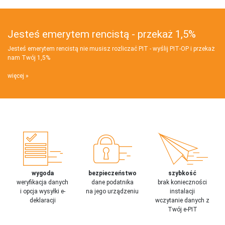
Jesteś emerytem rencistą - przekaż 1,5%
Jesteś emerytem rencistą nie musisz rozliczać PIT - wyślij PIT‑OP i przekaż
nam Twój 1,5%
więcej
wygoda
bezpieczeństwo
szybkość
weryfikacja danych
dane podatnika
brak konieczności
i opcja wysyłki e-
na jego urządzeniu
instalacji
deklaracji
wczytanie danych z
Twój e-PIT