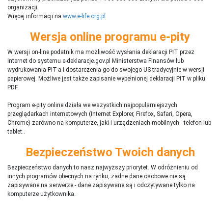
organizacji.
Więcej informacji na
www.e-life.org.pl
Wersja online programu e-pity
W wersji on-line podatnik ma możliwość wysłania deklaracji PIT przez
Internet do systemu e-deklaracje.gov.pl Ministerstwa Finansów lub
wydrukowania PIT-a i dostarczenia go do swojego US tradycyjnie w wersji
papierowej. Możliwe jest także zapisanie wypełnionej deklaracji PIT w pliku
PDF.
Program e-pity online działa we wszystkich najpopularniejszych
przeglądarkach internetowych (Internet Explorer, Firefox, Safari, Opera,
Chrome) zarówno na komputerze, jaki i urządzeniach mobilnych - telefon lub
tablet..
Bezpieczeństwo Twoich danych
Bezpieczeństwo danych to nasz najwyższy priorytet. W odróżnieniu od
innych programów obecnych na rynku,
ż
adne dane osobowe nie są
zapisywane na serwerze - dane zapisywane są i odczytywane tylko na
komputerze użytkownika.