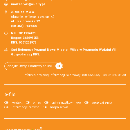
mail:
serwis@e-pity.pl
e-file sp. z o.o.
(dawniej: e-file sp. z o.o. sp. k.)
ul. Jeziorańska 12
(60-461) Poznań
NIP: 7811934421
Regon: 365695953
KRS: 0001202973
Sąd Rejonowy Poznań Nowe Miasto i Wilda w Poznaniu Wydział VIII
Gospodarczy KRS.
Znajdź Urząd Skarbowy online
Infolinia Krajowej Informacji Skarbowej: 801 055 055, +48 22 330 03 30
e-file
kontakt
o nas
opinie użytkowników
wesprzyj e-pity
informacje prawne
mapa serwisu
®