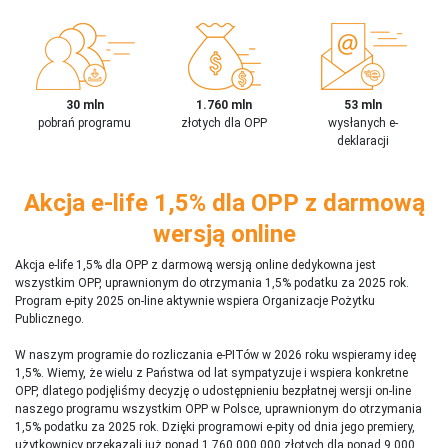
30 mln
1.760 mln
53 mln
pobrań programu
złotych dla OPP
wysłanych e-
deklaracji
Akcja e-life 1,5% dla OPP z darmową
wersją online
Akcja e-life 1,5% dla OPP z darmową wersją online dedykowna jest
wszystkim OPP, uprawnionym do otrzymania 1,5% podatku za 2025 rok.
Program e-pity 2025 on-line aktywnie wspiera Organizacje Pożytku
Publicznego.
W naszym programie do rozliczania e-PITów w 2026 roku wspieramy ideę
1,5%. Wiemy, że wielu z Państwa od lat sympatyzuje i wspiera konkretne
OPP, dlatego podjęliśmy decyzję o udostępnieniu bezpłatnej wersji on-line
naszego programu wszystkim OPP w Polsce, uprawnionym do otrzymania
1,5% podatku za 2025 rok. Dzięki programowi e-pity od dnia jego premiery,
użytkownicy przekazali już ponad 1 760 000 000 złotych dla ponad 9 000