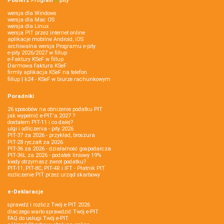
Pobierz
Program
e‑
pity
wersja dla Windows
wersja dla Mac OS
wersja dla Linux
wersja PIT przez internet online
aplikacje mobilne Android, iOS
archiwalna wersja Programu e-pity
e-pity 2026/2027 w fillup
e‑Faktury KSeF w fillup
Darmowa faktura KSeF
firmly aplikacja KSeF na telefon
fillup | k24 - KSeF w biurze rachunkowym
Poradniki
26 sposobów na obniżenie podatku PIT
jak wypełnić e-PIT'a 2027 ?
dostałem PIT-11 i co dalej?
ulgi i odliczenia - pity 2026
PIT-37 za 2026 - przykład, broszura
PIT-28 ryczałt za 2026
PIT-36 za 2026 - działalność gospodarcza
PIT-36L za 2026 - podatek liniowy 19%
kiedy otrzymasz zwrot podatku?
PIT-11, PIT-8C, PIT-4R i IFT - Płatnik PIT
rozliczenie PIT przez urząd skarbowy
e-Deklaracje
sprawdź i rozlicz Twój e PIT 2026
dlaczego warto sprawdzić Twój e-PIT
FAQ do usługi Twój e-PIT