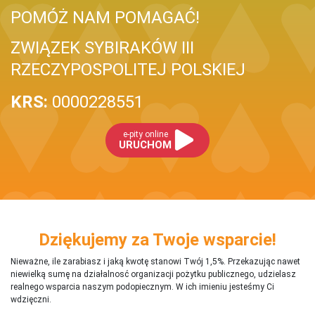
POMÓŻ NAM POMAGAĆ!
ZWIĄZEK SYBIRAKÓW III
RZECZYPOSPOLITEJ POLSKIEJ
KRS:
0000228551
e-pity online
URUCHOM
Dziękujemy za Twoje wsparcie!
Nieważne, ile zarabiasz i jaką kwotę stanowi Twój 1,5%. Przekazując nawet
niewielką sumę na działalnosć organizacji pożytku publicznego, udzielasz
realnego wsparcia naszym podopiecznym. W ich imieniu jesteśmy Ci
wdzięczni.