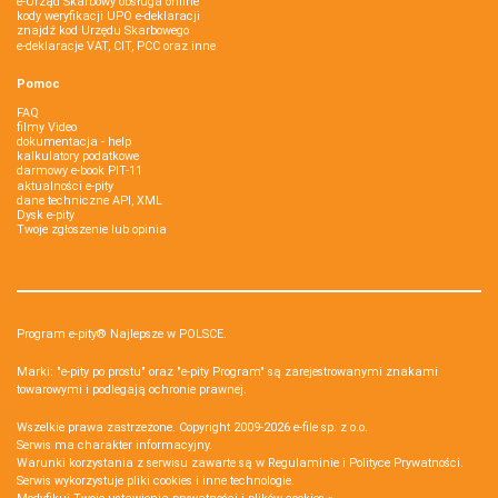
e-Urząd Skarbowy obsługa online
kody weryfikacji UPO e-deklaracji
znajdź kod Urzędu Skarbowego
e-deklaracje VAT, CIT, PCC oraz inne
Pomoc
FAQ
filmy Video
dokumentacja - help
kalkulatory podatkowe
darmowy e-book PIT-11
aktualności e-pity
dane techniczne API, XML
Dysk e-pity
Twoje zgłoszenie lub opinia
Program e-pity® Najlepsze w POLSCE.
Marki: "e-pity po prostu" oraz "e-pity Program" są zarejestrowanymi znakami
towarowymi i podlegają ochronie prawnej.
Wszelkie prawa zastrzeżone. Copyright 2009-2026
e-file sp. z o.o.
Serwis ma charakter informacyjny.
Warunki korzystania z serwisu zawarte są w
Regulaminie
i
Polityce Prywatności
.
Serwis wykorzystuje
pliki cookies i inne technologie
.