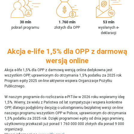
30 mln
1.760 mln
53 mln
pobrań programu
złotych dla OPP
wysłanych e-
deklaracji
Akcja e-life 1,5% dla OPP z darmową
wersją online
Akcja e-life 1,5% dla OPP z darmową wersją online dedykowna jest
wszystkim OPP, uprawnionym do otrzymania 1,5% podatku za 2025 rok.
Program e-pity 2025 on-line aktywnie wspiera Organizacje Pożytku
Publicznego.
W naszym programie do rozliczania e-PITów w 2026 roku wspieramy ideę
1,5%. Wiemy, że wielu z Państwa od lat sympatyzuje i wspiera konkretne
OPP, dlatego podjęliśmy decyzję o udostępnieniu bezpłatnej wersji on-line
naszego programu wszystkim OPP w Polsce, uprawnionym do otrzymania
1,5% podatku za 2025 rok. Dzięki programowi e-pity od dnia jego premiery,
użytkownicy przekazali już ponad 1 760 000 000 złotych dla ponad 9 000
organizacji.