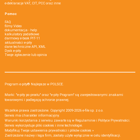
e-deklaracje VAT, CIT, PCC oraz inne
Pomoc
FAQ
filmy Video
dokumentacja - help
kalkulatory podatkowe
darmowy e-book PIT-11
aktualności e-pity
dane techniczne API, XML
Dysk e-pity
Twoje zgłoszenie lub opinia
Program e-pity® Najlepsze w POLSCE.
Marki: "e-pity po prostu" oraz "e-pity Program" są zarejestrowanymi znakami
towarowymi i podlegają ochronie prawnej.
Wszelkie prawa zastrzeżone. Copyright 2009-2026
e-file sp. z o.o.
Serwis ma charakter informacyjny.
Warunki korzystania z serwisu zawarte są w
Regulaminie
i
Polityce Prywatności
.
Serwis wykorzystuje
pliki cookies i inne technologie
.
Modyfikuj Twoje ustawienia prywatności i plików cookies »
Zastrzeżone nazwy i loga firm, zostały użyte wyłącznie w celu identyfikacji.