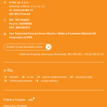
e-file sp. z o.o.
(dawniej: e-file sp. z o.o. sp. k.)
ul. Jeziorańska 12
(60-461) Poznań
NIP: 7811934421
Regon: 365695953
KRS: 0001202973
Sąd Rejonowy Poznań Nowe Miasto i Wilda w Poznaniu Wydział VIII
Gospodarczy KRS.
Znajdź Urząd Skarbowy online
Infolinia Krajowej Informacji Skarbowej: 801 055 055, +48 22 330 03 30
e-file
kontakt
o nas
opinie użytkowników
wesprzyj e-pity
informacje prawne
mapa serwisu
®
Pobierz
Program
e‑
pity
wersja dla Windows