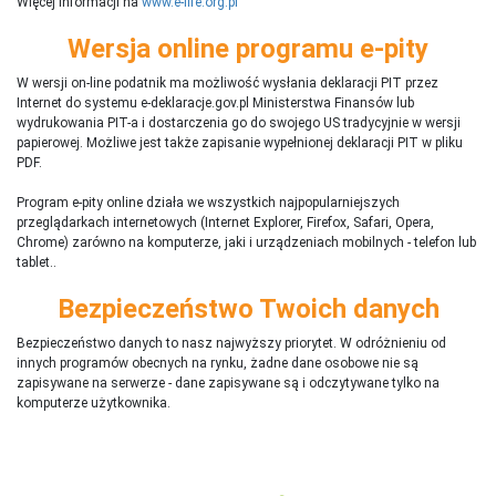
Więcej informacji na
www.e-life.org.pl
Wersja online programu e-pity
W wersji on-line podatnik ma możliwość wysłania deklaracji PIT przez
Internet do systemu e-deklaracje.gov.pl Ministerstwa Finansów lub
wydrukowania PIT-a i dostarczenia go do swojego US tradycyjnie w wersji
papierowej. Możliwe jest także zapisanie wypełnionej deklaracji PIT w pliku
PDF.
Program e-pity online działa we wszystkich najpopularniejszych
przeglądarkach internetowych (Internet Explorer, Firefox, Safari, Opera,
Chrome) zarówno na komputerze, jaki i urządzeniach mobilnych - telefon lub
tablet..
Bezpieczeństwo Twoich danych
Bezpieczeństwo danych to nasz najwyższy priorytet. W odróżnieniu od
innych programów obecnych na rynku,
ż
adne dane osobowe nie są
zapisywane na serwerze - dane zapisywane są i odczytywane tylko na
komputerze użytkownika.