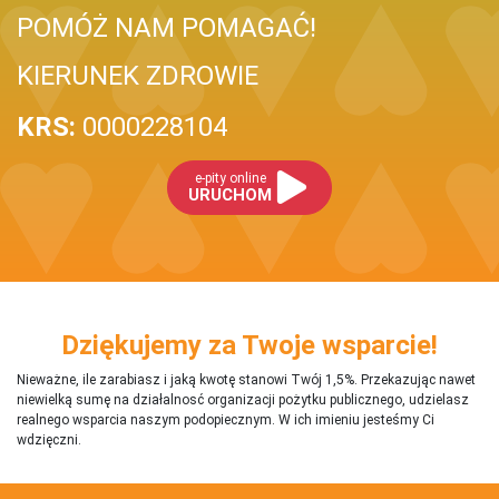
POMÓŻ NAM POMAGAĆ!
KIERUNEK ZDROWIE
KRS:
0000228104
e-pity online
URUCHOM
Dziękujemy za Twoje wsparcie!
Nieważne, ile zarabiasz i jaką kwotę stanowi Twój 1,5%. Przekazując nawet
niewielką sumę na działalnosć organizacji pożytku publicznego, udzielasz
realnego wsparcia naszym podopiecznym. W ich imieniu jesteśmy Ci
wdzięczni.