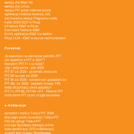
wersja dla Mac OS
wersja dla Linux
wersja PIT przez internet online
aplikacje mobilne Android, iOS
archiwalna wersja Programu e-pity
e-pity 2026/2027 w fillup
e‑Faktury KSeF w fillup
Darmowa faktura KSeF
firmly aplikacja KSeF na telefon
fillup | k24 - KSeF w biurze rachunkowym
Poradniki
26 sposobów na obniżenie podatku PIT
jak wypełnić e-PIT'a 2027 ?
dostałem PIT-11 i co dalej?
ulgi i odliczenia - pity 2026
PIT-37 za 2026 - przykład, broszura
PIT-28 ryczałt za 2026
PIT-36 za 2026 - działalność gospodarcza
PIT-36L za 2026 - podatek liniowy 19%
kiedy otrzymasz zwrot podatku?
PIT-11, PIT-8C, PIT-4R i IFT - Płatnik PIT
rozliczenie PIT przez urząd skarbowy
e-Deklaracje
sprawdź i rozlicz Twój e PIT 2026
dlaczego warto sprawdzić Twój e-PIT
FAQ do usługi Twój e-PIT
e-Urząd Skarbowy obsługa online
kody weryfikacji UPO e-deklaracji
znajdź kod Urzędu Skarbowego