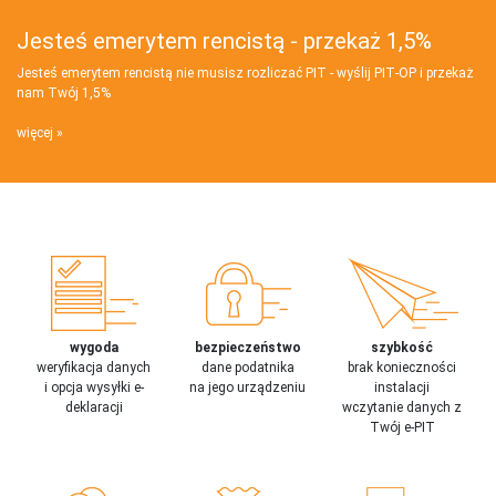
Jesteś emerytem rencistą - przekaż 1,5%
Jesteś emerytem rencistą nie musisz rozliczać PIT - wyślij PIT‑OP i przekaż
nam Twój 1,5%
więcej
wygoda
bezpieczeństwo
szybkość
weryfikacja danych
dane podatnika
brak konieczności
i opcja wysyłki e-
na jego urządzeniu
instalacji
deklaracji
wczytanie danych z
Twój e-PIT