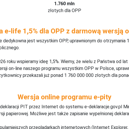
1.760 mln
złotych dla OPP
a e-life 1,5% dla OPP z darmową wersją o
ine dedykowna jest wszystkim OPP, uprawnionym do otrzymania 1
blicznego.
26 roku wspieramy ideę 1,5%. Wiemy, że wielu z Państwa od lat
wersji on-line naszego programu wszystkim OPP w Polsce, upraw
żytkownicy przekazali już ponad 1 760 000 000 złotych dla ponad
Wersja online programu e-pity
deklaracji PIT przez Internet do systemu e-deklaracje.gov.pl M
ji papierowej. Możliwe jest także zapisanie wypełnionej deklarac
pularniejszych przeglądarkach internetowych (Internet Explorer, 