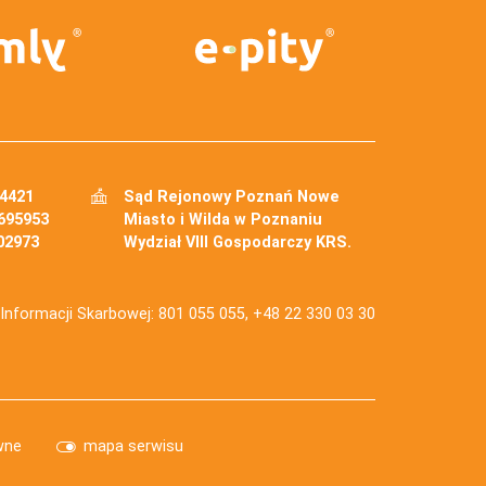
34421
Sąd Rejonowy Poznań Nowe
695953
Miasto i Wilda w Poznaniu
02973
Wydział VIII Gospodarczy KRS.
j Informacji Skarbowej: 801 055 055, +48 22 330 03 30
wne
mapa serwisu