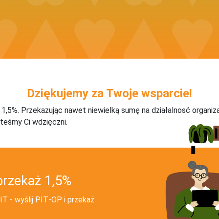
Dziękujemy za Twoje wsparcie!
j 1,5%. Przekazując nawet niewielką sumę na działalnosć organiz
teśmy Ci wdzięczni.
przekaż 1,5%
T - wyślij PIT‑OP i przekaż