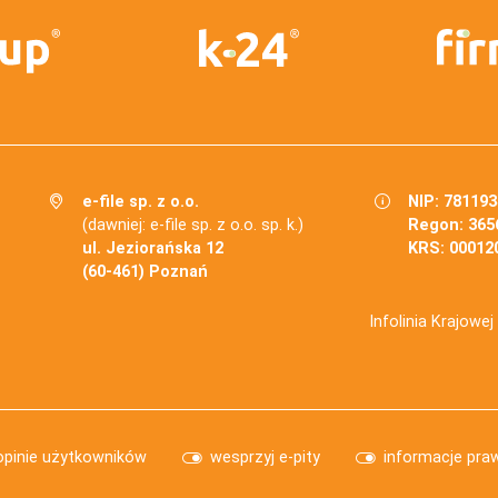
e-file sp. z o.o.
NIP: 78119
(dawniej: e-file sp. z o.o. sp. k.)
Regon: 365
ul. Jeziorańska 12
KRS: 00012
(60-461) Poznań
Infolinia Krajowe
opinie użytkowników
wesprzyj e-pity
informacje pra