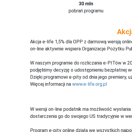
30 mln
pobrań programu
Akcj
Akcja e-life 1,5% dla OPP z darmową wersją onl
on-line aktywnie wspiera Organizacje Pożytku Pu
W naszym programie do rozliczania e-PITów w 20
podjęliśmy decyzję o udostępnieniu bezpłatnej 
Dzięki programowi e-pity od dnia jego premiery, u
Więcej informacji na
www.e-life.org.pl
W wersji on-line podatnik ma możliwość wysłania 
dostarczenia go do swojego US tradycyjnie w wers
Program e-pity online działa we wszystkich najpo