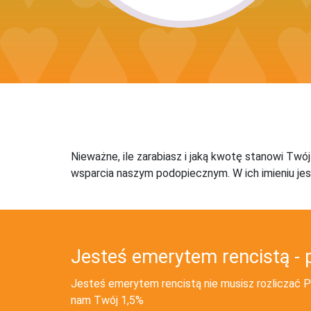
Nieważne, ile zarabiasz i jaką kwotę stanowi Twó
wsparcia naszym podopiecznym. W ich imieniu jes
Jesteś emerytem rencistą - 
Jesteś emerytem rencistą nie musisz rozliczać PI
nam Twój 1,5%