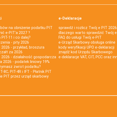
i
e-Deklaracje
bów na obniżenie podatku PIT
sprawdź i rozlicz Twój e PIT 2026
nić e-PIT'a 2027 ?
dlaczego warto sprawdzić Twój e
PIT-11 i co dalej?
FAQ do usługi Twój e-PIT
iczenia - pity 2026
e-Urząd Skarbowy obsługa online
 2026 - przykład, broszura
kody weryfikacji UPO e-deklaracji
czałt za 2026
znajdź kod Urzędu Skarbowego
a 2026 - działalność gospodarcza
e-deklaracje VAT, CIT, PCC oraz in
za 2026 - podatek liniowy 19%
rzymasz zwrot podatku?
IT-8C, PIT-4R i IFT - Płatnik PIT
nie PIT przez urząd skarbowy