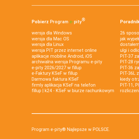
®
Pobierz
Program
e‑
pity
Poradnik
wersja dla Windows
26 sposo
wersja dla Mac OS
jak wypeł
wersja dla Linux
dostałem 
wersja PIT przez internet online
ulgi i odl
aplikacje mobilne Android, iOS
PIT-37 za
archiwalna wersja Programu e-pity
PIT-28 ry
e-pity 2026/2027 w fillup
PIT-36 z
e‑Faktury KSeF w fillup
PIT-36L 
Darmowa faktura KSeF
kiedy ot
firmly aplikacja KSeF na telefon
PIT-11, P
fillup | k24 - KSeF w biurze rachunkowym
rozlicze
Program e-pity® Najlepsze w POLSCE.