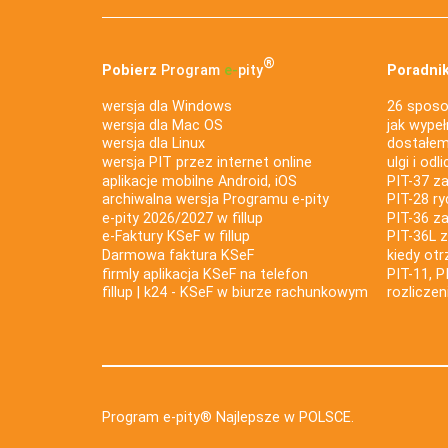
®
Pobierz
Program
e‑
pity
Poradnik
wersja dla Windows
26 sposo
wersja dla Mac OS
jak wypeł
wersja dla Linux
dostałem 
wersja PIT przez internet online
ulgi i odl
aplikacje mobilne Android, iOS
PIT-37 za
archiwalna wersja Programu e-pity
PIT-28 ry
e-pity 2026/2027 w fillup
PIT-36 z
e‑Faktury KSeF w fillup
PIT-36L 
Darmowa faktura KSeF
kiedy ot
firmly aplikacja KSeF na telefon
PIT-11, P
fillup | k24 - KSeF w biurze rachunkowym
rozlicze
Program e-pity® Najlepsze w POLSCE.