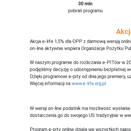
30 mln
pobrań programu
Akcj
Akcja e-life 1,5% dla OPP z darmową wersją onl
on-line aktywnie wspiera Organizacje Pożytku Pu
W naszym programie do rozliczania e-PITów w 20
podjęliśmy decyzję o udostępnieniu bezpłatnej 
Dzięki programowi e-pity od dnia jego premiery, u
Więcej informacji na
www.e-life.org.pl
W wersji on-line podatnik ma możliwość wysłania 
dostarczenia go do swojego US tradycyjnie w wers
Program e-pity online działa we wszystkich najpo