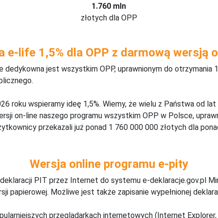
1.760 mln
złotych dla OPP
a e-life 1,5% dla OPP z darmową wersją o
ine dedykowna jest wszystkim OPP, uprawnionym do otrzymania 1
blicznego.
26 roku wspieramy ideę 1,5%. Wiemy, że wielu z Państwa od lat
wersji on-line naszego programu wszystkim OPP w Polsce, upraw
żytkownicy przekazali już ponad 1 760 000 000 złotych dla ponad
Wersja online programu e-pity
deklaracji PIT przez Internet do systemu e-deklaracje.gov.pl M
ji papierowej. Możliwe jest także zapisanie wypełnionej deklarac
pularniejszych przeglądarkach internetowych (Internet Explorer, 