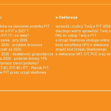
i
e-Deklaracje
bów na obniżenie podatku PIT
sprawdź i rozlicz Twój e PIT 2026
nić e-PIT'a 2027 ?
dlaczego warto sprawdzić Twój e
PIT-11 i co dalej?
FAQ do usługi Twój e-PIT
iczenia - pity 2026
e-Urząd Skarbowy obsługa online
 2026 - przykład, broszura
kody weryfikacji UPO e-deklaracji
czałt za 2026
znajdź kod Urzędu Skarbowego
a 2026 - działalność gospodarcza
e-deklaracje VAT, CIT, PCC oraz in
za 2026 - podatek liniowy 19%
rzymasz zwrot podatku?
IT-8C, PIT-4R i IFT - Płatnik PIT
nie PIT przez urząd skarbowy