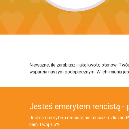
Nieważne, ile zarabiasz i jaką kwotę stanowi Twó
wsparcia naszym podopiecznym. W ich imieniu jes
Jesteś emerytem rencistą - 
Jesteś emerytem rencistą nie musisz rozliczać PI
nam Twój 1,5%