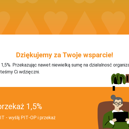
Dziękujemy za Twoje wsparcie!
j 1,5%. Przekazując nawet niewielką sumę na działalnosć organiz
teśmy Ci wdzięczni.
przekaż 1,5%
T - wyślij PIT‑OP i przekaż