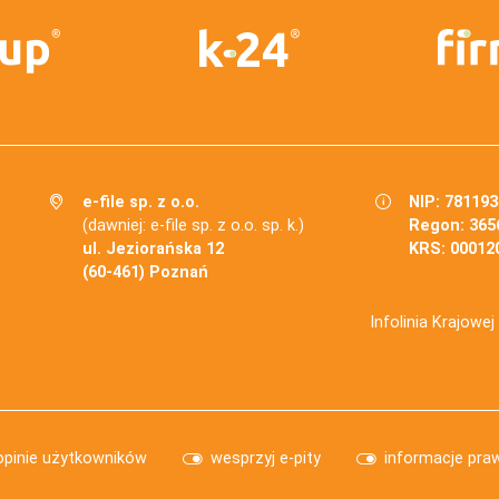
e-file sp. z o.o.
NIP: 78119
(dawniej: e-file sp. z o.o. sp. k.)
Regon: 365
ul. Jeziorańska 12
KRS: 00012
(60-461) Poznań
Infolinia Krajowe
opinie użytkowników
wesprzyj e-pity
informacje pra