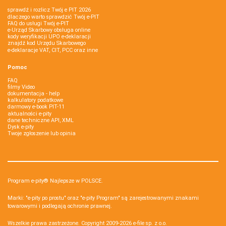
sprawdź i rozlicz Twój e PIT 2026
dlaczego warto sprawdzić Twój e-PIT
FAQ do usługi Twój e-PIT
e-Urząd Skarbowy obsługa online
kody weryfikacji UPO e-deklaracji
znajdź kod Urzędu Skarbowego
e-deklaracje VAT, CIT, PCC oraz inne
Pomoc
FAQ
filmy Video
dokumentacja - help
kalkulatory podatkowe
darmowy e-book PIT-11
aktualności e-pity
dane techniczne API, XML
Dysk e-pity
Twoje zgłoszenie lub opinia
Program e-pity® Najlepsze w POLSCE.
Marki: "e-pity po prostu" oraz "e-pity Program" są zarejestrowanymi znakami
towarowymi i podlegają ochronie prawnej.
Wszelkie prawa zastrzeżone. Copyright 2009-2026
e-file sp. z o.o.