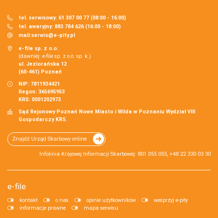
tel. serwisowy: 61 307 00 77 (08:00 - 16:00)
tel. awaryjny: 883 784 626 (16:00 - 18:00)
mail:
serwis@e-pity.pl
e-file sp. z o.o.
(dawniej: e-file sp. z o.o. sp. k.)
ul. Jeziorańska 12
(60-461) Poznań
NIP: 7811934421
Regon: 365695953
KRS: 0001202973
Sąd Rejonowy Poznań Nowe Miasto i Wilda w Poznaniu Wydział VIII
Gospodarczy KRS.
Znajdź Urząd Skarbowy online
Infolinia Krajowej Informacji Skarbowej: 801 055 055, +48 22 330 03 30
e-file
kontakt
o nas
opinie użytkowników
wesprzyj e-pity
informacje prawne
mapa serwisu