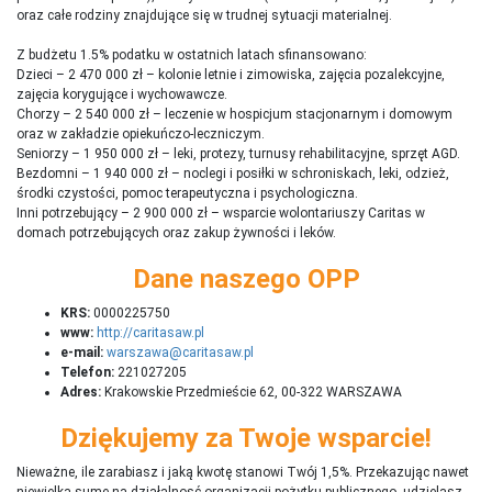
oraz całe rodziny znajdujące się w trudnej sytuacji materialnej.
Z budżetu 1.5% podatku w ostatnich latach sfinansowano:
Dzieci – 2 470 000 zł – kolonie letnie i zimowiska, zajęcia pozalekcyjne,
zajęcia korygujące i wychowawcze.
Chorzy – 2 540 000 zł – leczenie w hospicjum stacjonarnym i domowym
oraz w zakładzie opiekuńczo-leczniczym.
Seniorzy – 1 950 000 zł – leki, protezy, turnusy rehabilitacyjne, sprzęt AGD.
Bezdomni – 1 940 000 zł – noclegi i posiłki w schroniskach, leki, odzież,
środki czystości, pomoc terapeutyczna i psychologiczna.
Inni potrzebujący – 2 900 000 zł – wsparcie wolontariuszy Caritas w
domach potrzebujących oraz zakup żywności i leków.
Dane naszego OPP
KRS:
0000225750
www:
http://caritasaw.pl
e-mail:
warszawa@caritasaw.pl
Telefon:
221027205
Adres:
Krakowskie Przedmieście 62, 00-322 WARSZAWA
Dziękujemy za Twoje wsparcie!
Nieważne, ile zarabiasz i jaką kwotę stanowi Twój 1,5%. Przekazując nawet
niewielką sumę na działalnosć organizacji pożytku publicznego, udzielasz