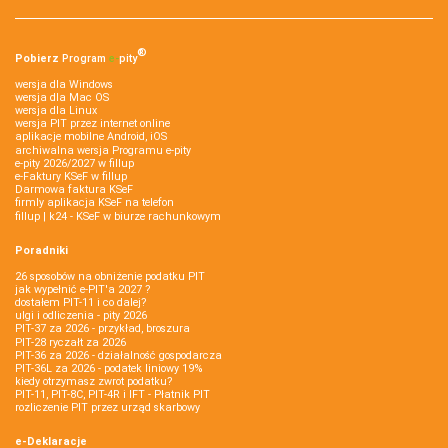
®
Pobierz
Program
e‑
pity
wersja dla Windows
wersja dla Mac OS
wersja dla Linux
wersja PIT przez internet online
aplikacje mobilne Android, iOS
archiwalna wersja Programu e-pity
e-pity 2026/2027 w fillup
e‑Faktury KSeF w fillup
Darmowa faktura KSeF
firmly aplikacja KSeF na telefon
fillup | k24 - KSeF w biurze rachunkowym
Poradniki
26 sposobów na obniżenie podatku PIT
jak wypełnić e-PIT'a 2027 ?
dostałem PIT-11 i co dalej?
ulgi i odliczenia - pity 2026
PIT-37 za 2026 - przykład, broszura
PIT-28 ryczałt za 2026
PIT-36 za 2026 - działalność gospodarcza
PIT-36L za 2026 - podatek liniowy 19%
kiedy otrzymasz zwrot podatku?
PIT-11, PIT-8C, PIT-4R i IFT - Płatnik PIT
rozliczenie PIT przez urząd skarbowy
e-Deklaracje