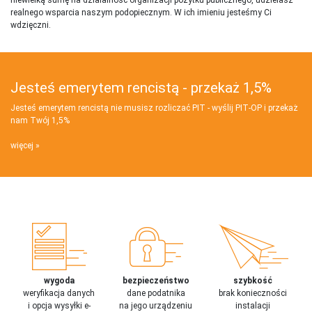
realnego wsparcia naszym podopiecznym. W ich imieniu jesteśmy Ci
wdzięczni.
Jesteś emerytem rencistą - przekaż 1,5%
Jesteś emerytem rencistą nie musisz rozliczać PIT - wyślij PIT‑OP i przekaż
nam Twój 1,5%
więcej
wygoda
bezpieczeństwo
szybkość
weryfikacja danych
dane podatnika
brak konieczności
i opcja wysyłki e-
na jego urządzeniu
instalacji