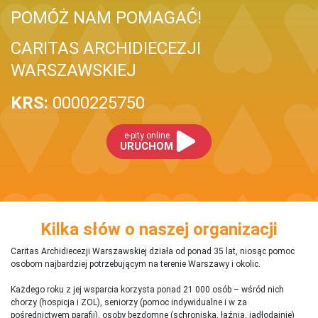
POMÓŻ NAM POMAGAĆ!
CARITAS ARCHIDIECEZJI
WARSZAWSKIEJ
KRS:
0000225750
e-pity online
URUCHOM
Kilka słów o naszej organizacji
Caritas Archidiecezji Warszawskiej działa od ponad 35 lat, niosąc pomoc
osobom najbardziej potrzebującym na terenie Warszawy i okolic.
Każdego roku z jej wsparcia korzysta ponad 21 000 osób – wśród nich
chorzy (hospicja i ZOL), seniorzy (pomoc indywidualne i w za
pośrednictwem parafii), osoby bezdomne (schroniska, łaźnia, jadłodajnie)