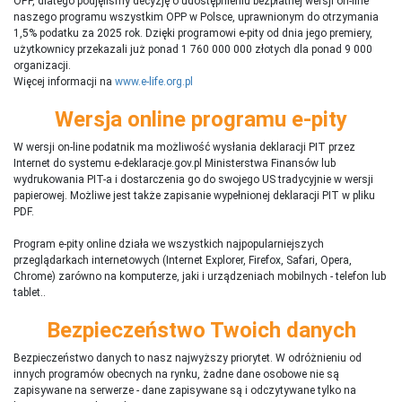
OPP, dlatego podjęliśmy decyzję o udostępnieniu bezpłatnej wersji on-line
naszego programu wszystkim OPP w Polsce, uprawnionym do otrzymania
1,5% podatku za 2025 rok. Dzięki programowi e-pity od dnia jego premiery,
użytkownicy przekazali już ponad 1 760 000 000 złotych dla ponad 9 000
organizacji.
Więcej informacji na
www.e-life.org.pl
Wersja online programu e-pity
W wersji on-line podatnik ma możliwość wysłania deklaracji PIT przez
Internet do systemu e-deklaracje.gov.pl Ministerstwa Finansów lub
wydrukowania PIT-a i dostarczenia go do swojego US tradycyjnie w wersji
papierowej. Możliwe jest także zapisanie wypełnionej deklaracji PIT w pliku
PDF.
Program e-pity online działa we wszystkich najpopularniejszych
przeglądarkach internetowych (Internet Explorer, Firefox, Safari, Opera,
Chrome) zarówno na komputerze, jaki i urządzeniach mobilnych - telefon lub
tablet..
Bezpieczeństwo Twoich danych
Bezpieczeństwo danych to nasz najwyższy priorytet. W odróżnieniu od
innych programów obecnych na rynku,
ż
adne dane osobowe nie są
zapisywane na serwerze - dane zapisywane są i odczytywane tylko na