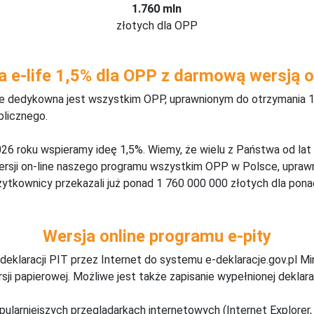
1.760 mln
złotych dla OPP
a e-life 1,5% dla OPP z darmową wersją o
ine dedykowna jest wszystkim OPP, uprawnionym do otrzymania 1
blicznego.
26 roku wspieramy ideę 1,5%. Wiemy, że wielu z Państwa od lat
wersji on-line naszego programu wszystkim OPP w Polsce, upraw
żytkownicy przekazali już ponad 1 760 000 000 złotych dla ponad
Wersja online programu e-pity
deklaracji PIT przez Internet do systemu e-deklaracje.gov.pl M
ji papierowej. Możliwe jest także zapisanie wypełnionej deklarac
pularniejszych przeglądarkach internetowych (Internet Explorer, 