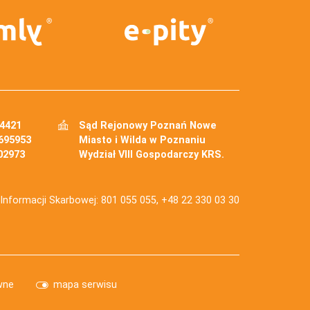
34421
Sąd Rejonowy Poznań Nowe
695953
Miasto i Wilda w Poznaniu
02973
Wydział VIII Gospodarczy KRS.
j Informacji Skarbowej: 801 055 055, +48 22 330 03 30
wne
mapa serwisu