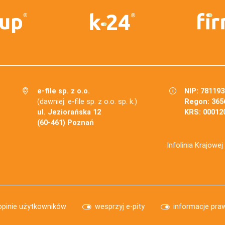
e-file sp. z o.o.
NIP: 78119
(dawniej: e-file sp. z o.o. sp. k.)
Regon: 365
ul. Jeziorańska 12
KRS: 00012
(60-461) Poznań
Infolinia Krajowe
opinie użytkowników
wesprzyj e-pity
informacje pra