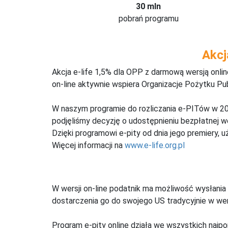
30 mln
pobrań programu
Akcj
Akcja e-life 1,5% dla OPP z darmową wersją onl
on-line aktywnie wspiera Organizacje Pożytku Pu
W naszym programie do rozliczania e-PITów w 20
podjęliśmy decyzję o udostępnieniu bezpłatnej 
Dzięki programowi e-pity od dnia jego premiery, u
Więcej informacji na
www.e-life.org.pl
W wersji on-line podatnik ma możliwość wysłania 
dostarczenia go do swojego US tradycyjnie w wers
Program e-pity online działa we wszystkich najpo