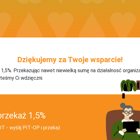
Dziękujemy za Twoje wsparcie!
j 1,5%. Przekazując nawet niewielką sumę na działalnosć organiz
teśmy Ci wdzięczni.
przekaż 1,5%
T - wyślij PIT‑OP i przekaż