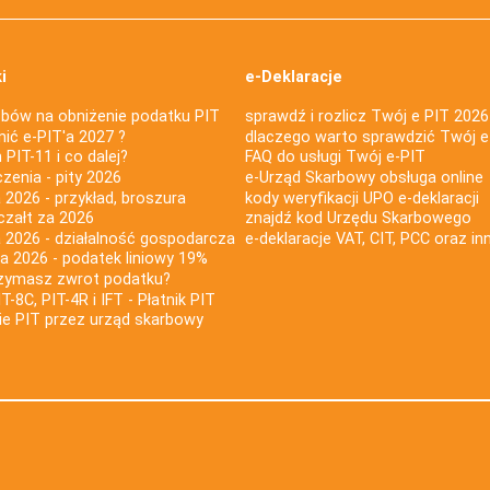
i
e-Deklaracje
bów na obniżenie podatku PIT
sprawdź i rozlicz Twój e PIT 2026
nić e-PIT'a 2027 ?
dlaczego warto sprawdzić Twój e
PIT-11 i co dalej?
FAQ do usługi Twój e-PIT
iczenia - pity 2026
e-Urząd Skarbowy obsługa online
 2026 - przykład, broszura
kody weryfikacji UPO e-deklaracji
czałt za 2026
znajdź kod Urzędu Skarbowego
a 2026 - działalność gospodarcza
e-deklaracje VAT, CIT, PCC oraz in
za 2026 - podatek liniowy 19%
rzymasz zwrot podatku?
IT-8C, PIT-4R i IFT - Płatnik PIT
nie PIT przez urząd skarbowy