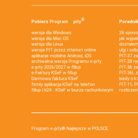
®
Pobierz
Program
e‑
pity
Poradnik
wersja dla Windows
26 sposo
wersja dla Mac OS
jak wypeł
wersja dla Linux
dostałem 
wersja PIT przez internet online
ulgi i odl
aplikacje mobilne Android, iOS
PIT-37 za
archiwalna wersja Programu e-pity
PIT-28 ry
e-pity 2026/2027 w fillup
PIT-36 z
e‑Faktury KSeF w fillup
PIT-36L 
Darmowa faktura KSeF
kiedy ot
firmly aplikacja KSeF na telefon
PIT-11, P
fillup | k24 - KSeF w biurze rachunkowym
rozlicze
Program e-pity® Najlepsze w POLSCE.