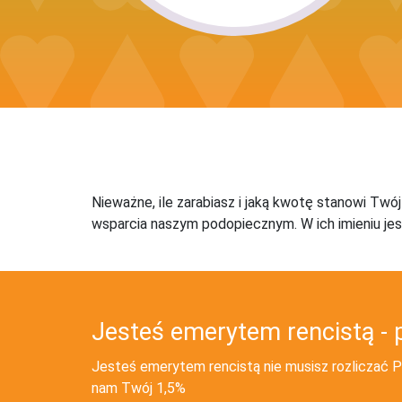
Nieważne, ile zarabiasz i jaką kwotę stanowi Twó
wsparcia naszym podopiecznym. W ich imieniu jes
Jesteś emerytem rencistą - 
Jesteś emerytem rencistą nie musisz rozliczać PI
nam Twój 1,5%