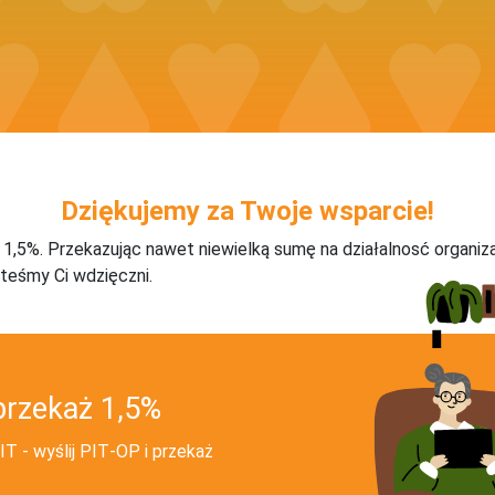
Dziękujemy za Twoje wsparcie!
j 1,5%. Przekazując nawet niewielką sumę na działalnosć organiz
teśmy Ci wdzięczni.
przekaż 1,5%
T - wyślij PIT‑OP i przekaż