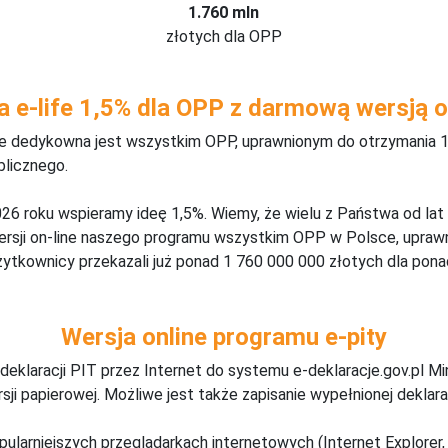
1.760 mln
złotych dla OPP
a e-life 1,5% dla OPP z darmową wersją o
ine dedykowna jest wszystkim OPP, uprawnionym do otrzymania 1
blicznego.
26 roku wspieramy ideę 1,5%. Wiemy, że wielu z Państwa od lat
wersji on-line naszego programu wszystkim OPP w Polsce, upraw
żytkownicy przekazali już ponad 1 760 000 000 złotych dla ponad
Wersja online programu e-pity
deklaracji PIT przez Internet do systemu e-deklaracje.gov.pl M
ji papierowej. Możliwe jest także zapisanie wypełnionej deklarac
pularniejszych przeglądarkach internetowych (Internet Explorer, 