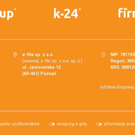
e-file sp. z o.o.
NIP: 78119
(dawniej: e-file sp. z o.o. sp. k.)
Regon: 365
ul. Jeziorańska 12
KRS: 00012
(60-461) Poznań
Infolinia Krajowe
opinie użytkowników
wesprzyj e-pity
informacje pra