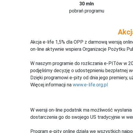
30 mln
pobrań programu
Akcj
Akcja e-life 1,5% dla OPP z darmową wersją onl
on-line aktywnie wspiera Organizacje Pożytku Pu
W naszym programie do rozliczania e-PITów w 20
podjęliśmy decyzję o udostępnieniu bezpłatnej 
Dzięki programowi e-pity od dnia jego premiery, u
Więcej informacji na
www.e-life.org.pl
W wersji on-line podatnik ma możliwość wysłania 
dostarczenia go do swojego US tradycyjnie w wers
Program e-pity online działa we wszystkich najpo