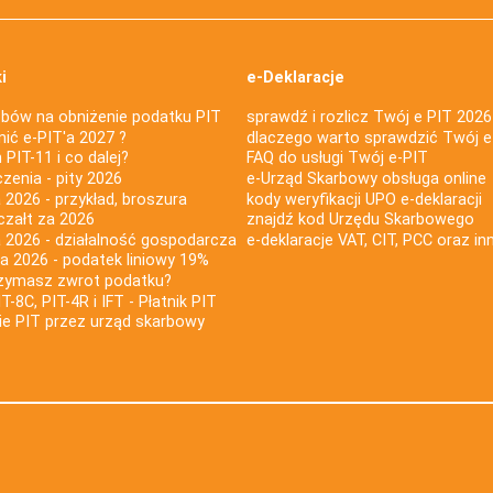
i
e-Deklaracje
bów na obniżenie podatku PIT
sprawdź i rozlicz Twój e PIT 2026
nić e-PIT'a 2027 ?
dlaczego warto sprawdzić Twój e
PIT-11 i co dalej?
FAQ do usługi Twój e-PIT
iczenia - pity 2026
e-Urząd Skarbowy obsługa online
 2026 - przykład, broszura
kody weryfikacji UPO e-deklaracji
czałt za 2026
znajdź kod Urzędu Skarbowego
a 2026 - działalność gospodarcza
e-deklaracje VAT, CIT, PCC oraz in
za 2026 - podatek liniowy 19%
rzymasz zwrot podatku?
IT-8C, PIT-4R i IFT - Płatnik PIT
nie PIT przez urząd skarbowy