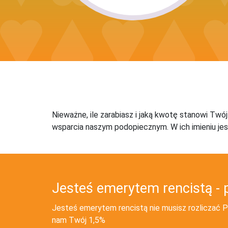
Nieważne, ile zarabiasz i jaką kwotę stanowi Twó
wsparcia naszym podopiecznym. W ich imieniu jes
Jesteś emerytem rencistą - 
Jesteś emerytem rencistą nie musisz rozliczać PI
nam Twój 1,5%