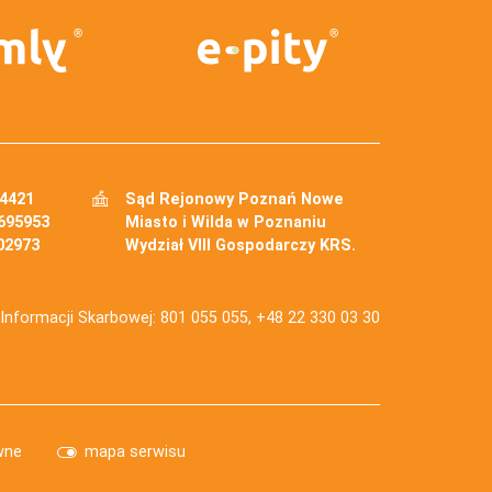
34421
Sąd Rejonowy Poznań Nowe
695953
Miasto i Wilda w Poznaniu
02973
Wydział VIII Gospodarczy KRS.
j Informacji Skarbowej: 801 055 055, +48 22 330 03 30
wne
mapa serwisu