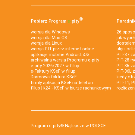
®
Pobierz
Program
e‑
pity
Poradnik
wersja dla Windows
26 sposo
wersja dla Mac OS
jak wypeł
wersja dla Linux
dostałem 
wersja PIT przez internet online
ulgi i odl
aplikacje mobilne Android, iOS
PIT-37 za
archiwalna wersja Programu e-pity
PIT-28 ry
e-pity 2026/2027 w fillup
PIT-36 z
e‑Faktury KSeF w fillup
PIT-36L 
Darmowa faktura KSeF
kiedy ot
firmly aplikacja KSeF na telefon
PIT-11, P
fillup | k24 - KSeF w biurze rachunkowym
rozlicze
Program e-pity® Najlepsze w POLSCE.