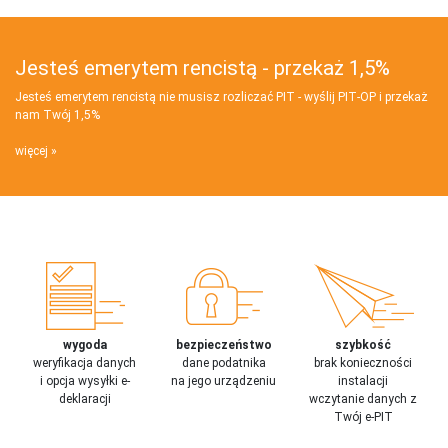
Jesteś emerytem rencistą - przekaż 1,5%
Jesteś emerytem rencistą nie musisz rozliczać PIT - wyślij PIT‑OP i przekaż
nam Twój 1,5%
więcej
wygoda
bezpieczeństwo
szybkość
weryfikacja danych
dane podatnika
brak konieczności
i opcja wysyłki e-
na jego urządzeniu
instalacji
deklaracji
wczytanie danych z
Twój e-PIT