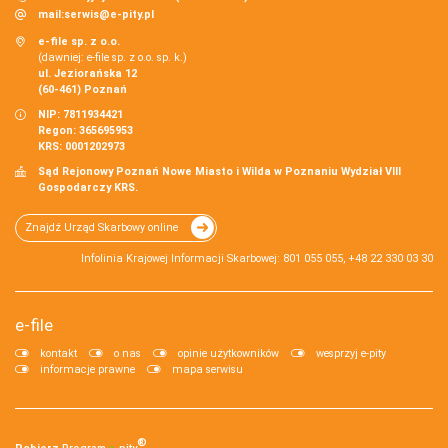
mail:
serwis@e-pity.pl
e-file sp. z o.o.
(dawniej: e-file sp. z o.o. sp. k.)
ul. Jeziorańska 12
(60-461) Poznań
NIP: 7811934421
Regon: 365695953
KRS: 0001202973
Sąd Rejonowy Poznań Nowe Miasto i Wilda w Poznaniu Wydział VIII
Gospodarczy KRS.
Znajdź Urząd Skarbowy online
Infolinia Krajowej Informacji Skarbowej: 801 055 055, +48 22 330 03 30
e-file
kontakt
o nas
opinie użytkowników
wesprzyj e-pity
informacje prawne
mapa serwisu
®