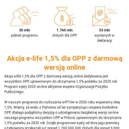
30 mln
1.760 mln
53 mln
pobrań programu
złotych dla OPP
wysłanych e-
deklaracji
Akcja e-life 1,5% dla OPP z darmową
wersją online
Akcja e-life 1,5% dla OPP z darmową wersją online dedykowna jest
wszystkim OPP, uprawnionym do otrzymania 1,5% podatku za 2025 rok.
Program e-pity 2025 on-line aktywnie wspiera Organizacje Pożytku
Publicznego.
W naszym programie do rozliczania e-PITów w 2026 roku wspieramy ideę
1,5%. Wiemy, że wielu z Państwa od lat sympatyzuje i wspiera konkretne
OPP, dlatego podjęliśmy decyzję o udostępnieniu bezpłatnej wersji on-line
naszego programu wszystkim OPP w Polsce, uprawnionym do otrzymania
1,5% podatku za 2025 rok. Dzięki programowi e-pity od dnia jego premiery,
użytkownicy przekazali już ponad 1 760 000 000 złotych dla ponad 9 000