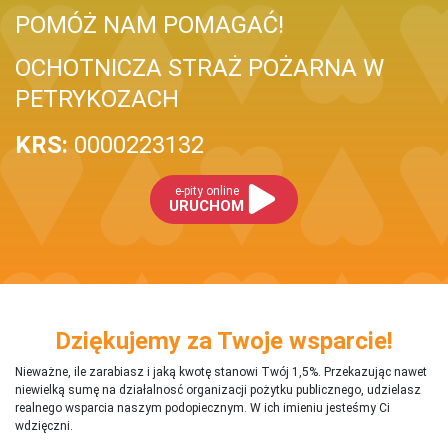
POMÓŻ NAM POMAGAĆ!
OCHOTNICZA STRAŻ POŻARNA W
PETRYKOZACH
KRS:
0000223132
e-pity online
URUCHOM
Dziękujemy za Twoje wsparcie!
Nieważne, ile zarabiasz i jaką kwotę stanowi Twój 1,5%. Przekazując nawet
niewielką sumę na działalnosć organizacji pożytku publicznego, udzielasz
realnego wsparcia naszym podopiecznym. W ich imieniu jesteśmy Ci
wdzięczni.