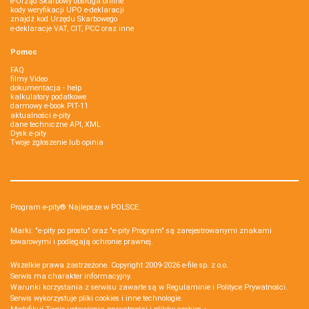
e-Urząd Skarbowy obsługa online
kody weryfikacji UPO e-deklaracji
znajdź kod Urzędu Skarbowego
e-deklaracje VAT, CIT, PCC oraz inne
Pomoc
FAQ
filmy Video
dokumentacja - help
kalkulatory podatkowe
darmowy e-book PIT-11
aktualności e-pity
dane techniczne API, XML
Dysk e-pity
Twoje zgłoszenie lub opinia
Program e-pity® Najlepsze w POLSCE.
Marki: "e-pity po prostu" oraz "e-pity Program" są zarejestrowanymi znakami
towarowymi i podlegają ochronie prawnej.
Wszelkie prawa zastrzeżone. Copyright 2009-2026
e-file sp. z o.o.
Serwis ma charakter informacyjny.
Warunki korzystania z serwisu zawarte są w
Regulaminie
i
Polityce Prywatności
.
Serwis wykorzystuje
pliki cookies i inne technologie
.