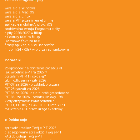
Pobierz
Program
e‑
pity
wersja dla Windows
wersja dla Mac OS
wersja dla Linux
wersja PIT przez internet online
aplikacje mobilne Android, iOS
archiwalna wersja Programu e-pity
e-pity 2026/2027 w fillup
e‑Faktury KSeF w fillup
Darmowa faktura KSeF
firmly aplikacja KSeF na telefon
fillup | k24 - KSeF w biurze rachunkowym
Poradniki
26 sposobów na obniżenie podatku PIT
jak wypełnić e-PIT'a 2027 ?
dostałem PIT-11 i co dalej?
ulgi i odliczenia - pity 2026
PIT-37 za 2026 - przykład, broszura
PIT-28 ryczałt za 2026
PIT-36 za 2026 - działalność gospodarcza
PIT-36L za 2026 - podatek liniowy 19%
kiedy otrzymasz zwrot podatku?
PIT-11, PIT-8C, PIT-4R i IFT - Płatnik PIT
rozliczenie PIT przez urząd skarbowy
e-Deklaracje
sprawdź i rozlicz Twój e PIT 2026
dlaczego warto sprawdzić Twój e-PIT
FAQ do usługi Twój e-PIT