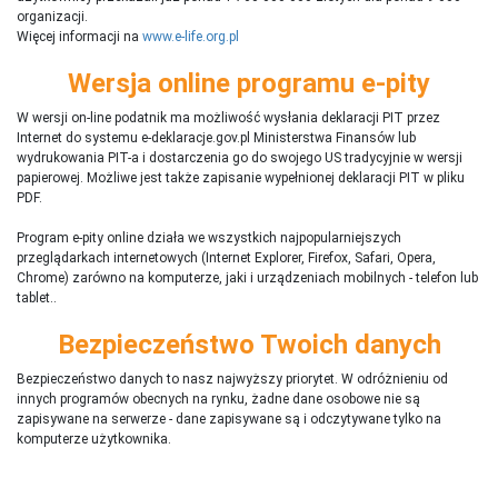
organizacji.
Więcej informacji na
www.e-life.org.pl
Wersja online programu e-pity
W wersji on-line podatnik ma możliwość wysłania deklaracji PIT przez
Internet do systemu e-deklaracje.gov.pl Ministerstwa Finansów lub
wydrukowania PIT-a i dostarczenia go do swojego US tradycyjnie w wersji
papierowej. Możliwe jest także zapisanie wypełnionej deklaracji PIT w pliku
PDF.
Program e-pity online działa we wszystkich najpopularniejszych
przeglądarkach internetowych (Internet Explorer, Firefox, Safari, Opera,
Chrome) zarówno na komputerze, jaki i urządzeniach mobilnych - telefon lub
tablet..
Bezpieczeństwo Twoich danych
Bezpieczeństwo danych to nasz najwyższy priorytet. W odróżnieniu od
innych programów obecnych na rynku,
ż
adne dane osobowe nie są
zapisywane na serwerze - dane zapisywane są i odczytywane tylko na
komputerze użytkownika.