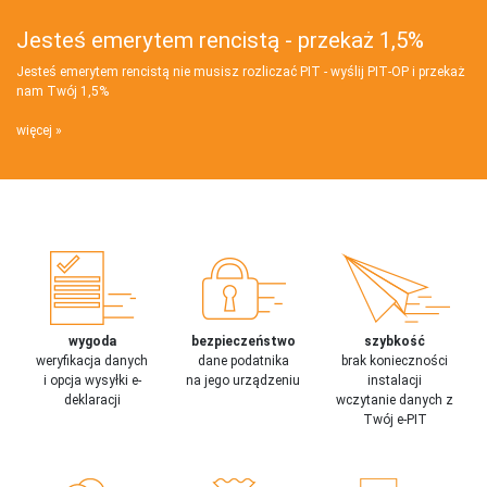
Jesteś emerytem rencistą - przekaż 1,5%
Jesteś emerytem rencistą nie musisz rozliczać PIT - wyślij PIT‑OP i przekaż
nam Twój 1,5%
więcej
wygoda
bezpieczeństwo
szybkość
weryfikacja danych
dane podatnika
brak konieczności
i opcja wysyłki e-
na jego urządzeniu
instalacji
deklaracji
wczytanie danych z
Twój e-PIT