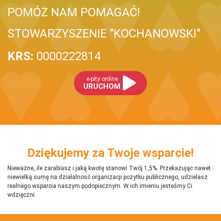
POMÓŻ NAM POMAGAĆ!
STOWARZYSZENIE "KOCHANOWSKI"
KRS:
0000222814
e-pity online
URUCHOM
Dziękujemy za Twoje wsparcie!
Nieważne, ile zarabiasz i jaką kwotę stanowi Twój 1,5%. Przekazując nawet
niewielką sumę na działalnosć organizacji pożytku publicznego, udzielasz
realnego wsparcia naszym podopiecznym. W ich imieniu jesteśmy Ci
wdzięczni.