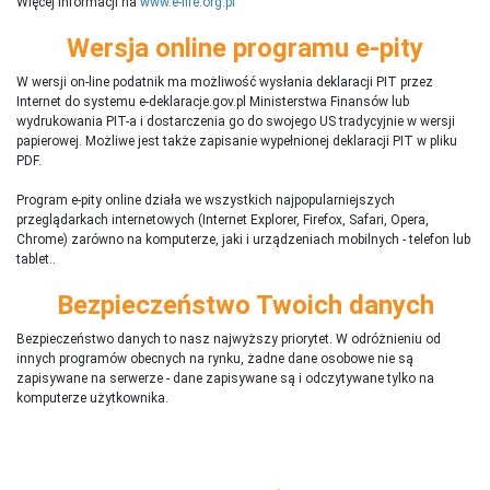
Więcej informacji na
www.e-life.org.pl
Wersja online programu e-pity
W wersji on-line podatnik ma możliwość wysłania deklaracji PIT przez
Internet do systemu e-deklaracje.gov.pl Ministerstwa Finansów lub
wydrukowania PIT-a i dostarczenia go do swojego US tradycyjnie w wersji
papierowej. Możliwe jest także zapisanie wypełnionej deklaracji PIT w pliku
PDF.
Program e-pity online działa we wszystkich najpopularniejszych
przeglądarkach internetowych (Internet Explorer, Firefox, Safari, Opera,
Chrome) zarówno na komputerze, jaki i urządzeniach mobilnych - telefon lub
tablet..
Bezpieczeństwo Twoich danych
Bezpieczeństwo danych to nasz najwyższy priorytet. W odróżnieniu od
innych programów obecnych na rynku,
ż
adne dane osobowe nie są
zapisywane na serwerze - dane zapisywane są i odczytywane tylko na
komputerze użytkownika.