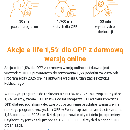
30 mln
1.760 mln
53 mln
pobrań programu
złotych dla OPP
wysłanych e-
deklaracji
Akcja e-life 1,5% dla OPP z darmową
wersją online
Akcja e-life 1,5% dla OPP z darmową wersją online dedykowna jest
wszystkim OPP, uprawnionym do otrzymania 1,5% podatku za 2025 rok.
Program e-pity 2025 on-line aktywnie wspiera Organizacje Pożytku
Publicznego.
W naszym programie do rozliczania e-PITów w 2026 roku wspieramy ideę
1,5%. Wiemy, że wielu z Państwa od lat sympatyzuje i wspiera konkretne
OPP, dlatego podjęliśmy decyzję o udostępnieniu bezpłatnej wersji on-line
naszego programu wszystkim OPP w Polsce, uprawnionym do otrzymania
1,5% podatku za 2025 rok. Dzięki programowi e-pity od dnia jego premiery,
użytkownicy przekazali już ponad 1 760 000 000 złotych dla ponad 9 000
organizacji.