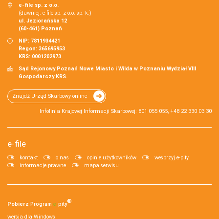
e-file sp. z o.o.
(dawniej: e-file sp. z o.o. sp. k.)
ul. Jeziorańska 12
(60-461) Poznań
NIP: 7811934421
Regon: 365695953
KRS: 0001202973
Sąd Rejonowy Poznań Nowe Miasto i Wilda w Poznaniu Wydział VIII
Gospodarczy KRS.
Znajdź Urząd Skarbowy online
Infolinia Krajowej Informacji Skarbowej: 801 055 055, +48 22 330 03 30
e-file
kontakt
o nas
opinie użytkowników
wesprzyj e-pity
informacje prawne
mapa serwisu
®
Pobierz
Program
e‑
pity
wersja dla Windows