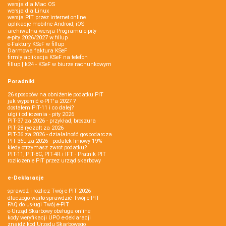
wersja dla Mac OS
wersja dla Linux
wersja PIT przez internet online
aplikacje mobilne Android, iOS
archiwalna wersja Programu e-pity
e-pity 2026/2027 w fillup
e‑Faktury KSeF w fillup
Darmowa faktura KSeF
firmly aplikacja KSeF na telefon
fillup | k24 - KSeF w biurze rachunkowym
Poradniki
26 sposobów na obniżenie podatku PIT
jak wypełnić e-PIT'a 2027 ?
dostałem PIT-11 i co dalej?
ulgi i odliczenia - pity 2026
PIT-37 za 2026 - przykład, broszura
PIT-28 ryczałt za 2026
PIT-36 za 2026 - działalność gospodarcza
PIT-36L za 2026 - podatek liniowy 19%
kiedy otrzymasz zwrot podatku?
PIT-11, PIT-8C, PIT-4R i IFT - Płatnik PIT
rozliczenie PIT przez urząd skarbowy
e-Deklaracje
sprawdź i rozlicz Twój e PIT 2026
dlaczego warto sprawdzić Twój e-PIT
FAQ do usługi Twój e-PIT
e-Urząd Skarbowy obsługa online
kody weryfikacji UPO e-deklaracji
znajdź kod Urzędu Skarbowego