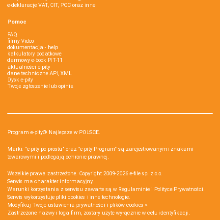
e-deklaracje VAT, CIT, PCC oraz inne
Pomoc
FAQ
filmy Video
dokumentacja - help
kalkulatory podatkowe
darmowy e-book PIT-11
aktualności e-pity
dane techniczne API, XML
Dysk e-pity
Twoje zgłoszenie lub opinia
Program e-pity® Najlepsze w POLSCE.
Marki: "e-pity po prostu" oraz "e-pity Program" są zarejestrowanymi znakami
towarowymi i podlegają ochronie prawnej.
Wszelkie prawa zastrzeżone. Copyright 2009-2026
e-file sp. z o.o.
Serwis ma charakter informacyjny.
Warunki korzystania z serwisu zawarte są w
Regulaminie
i
Polityce Prywatności
.
Serwis wykorzystuje
pliki cookies i inne technologie
.
Modyfikuj Twoje ustawienia prywatności i plików cookies »
Zastrzeżone nazwy i loga firm, zostały użyte wyłącznie w celu identyfikacji.