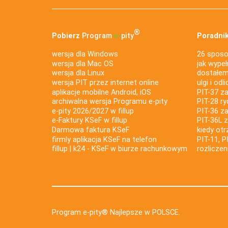
®
Pobierz
Program
e‑
pity
Poradnik
wersja dla Windows
26 sposo
wersja dla Mac OS
jak wypeł
wersja dla Linux
dostałem 
wersja PIT przez internet online
ulgi i odl
aplikacje mobilne Android, iOS
PIT-37 za
archiwalna wersja Programu e-pity
PIT-28 ry
e-pity 2026/2027 w fillup
PIT-36 z
e‑Faktury KSeF w fillup
PIT-36L 
Darmowa faktura KSeF
kiedy ot
firmly aplikacja KSeF na telefon
PIT-11, P
fillup | k24 - KSeF w biurze rachunkowym
rozlicze
Program e-pity® Najlepsze w POLSCE.