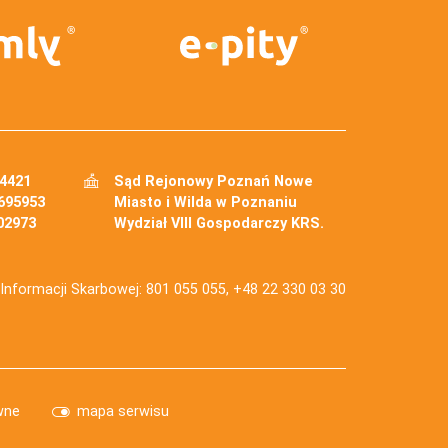
34421
Sąd Rejonowy Poznań Nowe
695953
Miasto i Wilda w Poznaniu
02973
Wydział VIII Gospodarczy KRS.
j Informacji Skarbowej: 801 055 055, +48 22 330 03 30
wne
mapa serwisu