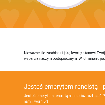
Nieważne, ile zarabiasz i jaką kwotę stanowi Twó
wsparcia naszym podopiecznym. W ich imieniu jes
Jesteś emerytem rencistą - 
Jesteś emerytem rencistą nie musisz rozliczać PI
nam Twój 1,5%