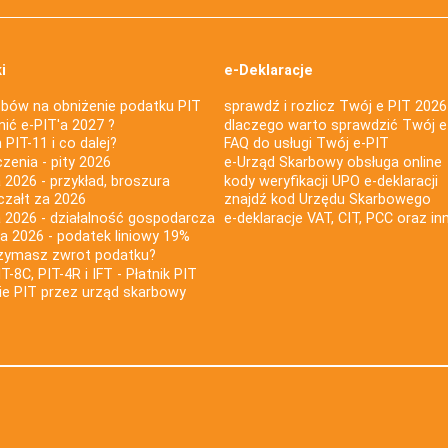
i
e-Deklaracje
bów na obniżenie podatku PIT
sprawdź i rozlicz Twój e PIT 2026
nić e-PIT'a 2027 ?
dlaczego warto sprawdzić Twój e
PIT-11 i co dalej?
FAQ do usługi Twój e-PIT
iczenia - pity 2026
e-Urząd Skarbowy obsługa online
 2026 - przykład, broszura
kody weryfikacji UPO e-deklaracji
czałt za 2026
znajdź kod Urzędu Skarbowego
a 2026 - działalność gospodarcza
e-deklaracje VAT, CIT, PCC oraz in
za 2026 - podatek liniowy 19%
rzymasz zwrot podatku?
IT-8C, PIT-4R i IFT - Płatnik PIT
nie PIT przez urząd skarbowy