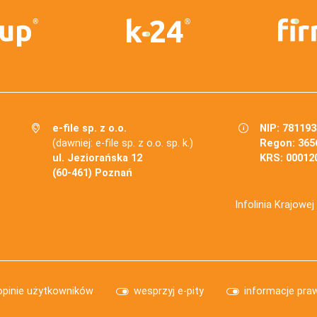
e-file sp. z o.o.
NIP: 78119
(dawniej: e-file sp. z o.o. sp. k.)
Regon: 365
ul. Jeziorańska 12
KRS: 00012
(60-461) Poznań
Infolinia Krajowe
opinie użytkowników
wesprzyj e-pity
informacje pra