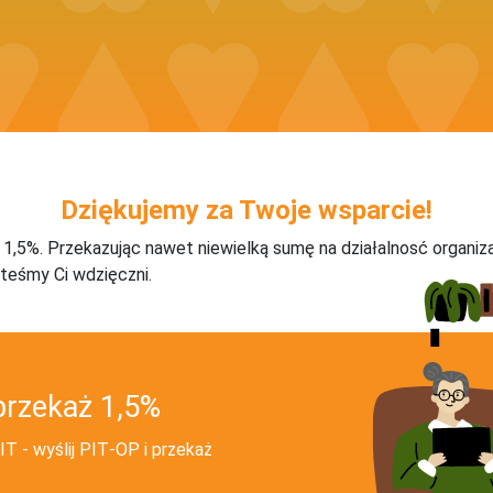
Dziękujemy za Twoje wsparcie!
j 1,5%. Przekazując nawet niewielką sumę na działalnosć organiz
teśmy Ci wdzięczni.
przekaż 1,5%
T - wyślij PIT‑OP i przekaż