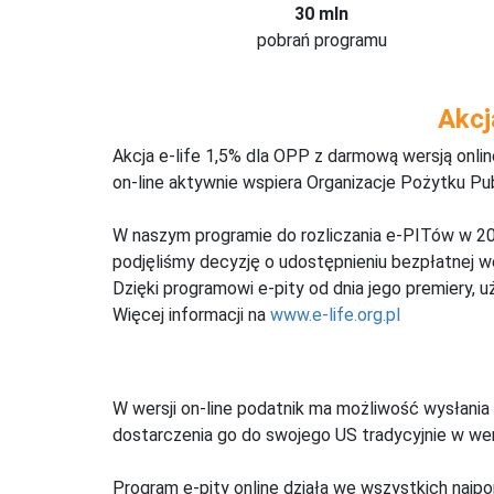
30 mln
pobrań programu
Akcj
Akcja e-life 1,5% dla OPP z darmową wersją onl
on-line aktywnie wspiera Organizacje Pożytku Pu
W naszym programie do rozliczania e-PITów w 20
podjęliśmy decyzję o udostępnieniu bezpłatnej 
Dzięki programowi e-pity od dnia jego premiery, u
Więcej informacji na
www.e-life.org.pl
W wersji on-line podatnik ma możliwość wysłania 
dostarczenia go do swojego US tradycyjnie w wers
Program e-pity online działa we wszystkich najpo