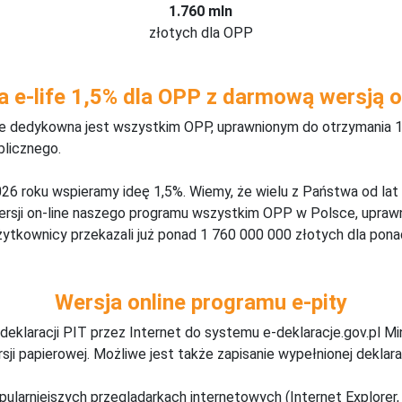
1.760 mln
złotych dla OPP
a e-life 1,5% dla OPP z darmową wersją o
ine dedykowna jest wszystkim OPP, uprawnionym do otrzymania 1
blicznego.
26 roku wspieramy ideę 1,5%. Wiemy, że wielu z Państwa od lat
wersji on-line naszego programu wszystkim OPP w Polsce, upraw
żytkownicy przekazali już ponad 1 760 000 000 złotych dla ponad
Wersja online programu e-pity
deklaracji PIT przez Internet do systemu e-deklaracje.gov.pl M
ji papierowej. Możliwe jest także zapisanie wypełnionej deklarac
pularniejszych przeglądarkach internetowych (Internet Explorer, 