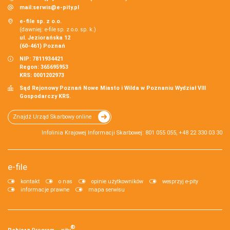
mail:
serwis@e-pity.pl
e-file sp. z o.o.
(dawniej: e-file sp. z o.o. sp. k.)
ul. Jeziorańska 12
(60-461) Poznań
NIP: 7811934421
Regon: 365695953
KRS: 0001202973
Sąd Rejonowy Poznań Nowe Miasto i Wilda w Poznaniu Wydział VIII
Gospodarczy KRS.
Znajdź Urząd Skarbowy online
Infolinia Krajowej Informacji Skarbowej: 801 055 055, +48 22 330 03 30
e-file
kontakt
o nas
opinie użytkowników
wesprzyj e-pity
informacje prawne
mapa serwisu
®