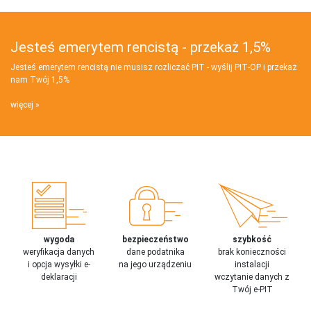
Jesteś emerytem rencistą - przekaż 1,5%
Jesteś emerytem rencistą nie musisz rozliczać PIT - wyślij PIT‑OP i przekaż
nam Twój 1,5%
więcej
wygoda
bezpieczeństwo
szybkość
weryfikacja danych
dane podatnika
brak konieczności
i opcja wysyłki e-
na jego urządzeniu
instalacji
deklaracji
wczytanie danych z
Twój e-PIT