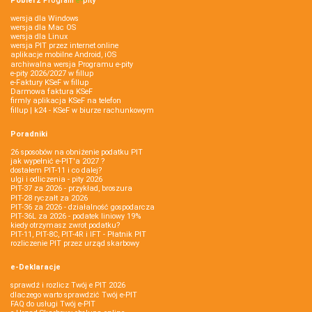
Pobierz
Program
e‑
pity
wersja dla Windows
wersja dla Mac OS
wersja dla Linux
wersja PIT przez internet online
aplikacje mobilne Android, iOS
archiwalna wersja Programu e-pity
e-pity 2026/2027 w fillup
e‑Faktury KSeF w fillup
Darmowa faktura KSeF
firmly aplikacja KSeF na telefon
fillup | k24 - KSeF w biurze rachunkowym
Poradniki
26 sposobów na obniżenie podatku PIT
jak wypełnić e-PIT'a 2027 ?
dostałem PIT-11 i co dalej?
ulgi i odliczenia - pity 2026
PIT-37 za 2026 - przykład, broszura
PIT-28 ryczałt za 2026
PIT-36 za 2026 - działalność gospodarcza
PIT-36L za 2026 - podatek liniowy 19%
kiedy otrzymasz zwrot podatku?
PIT-11, PIT-8C, PIT-4R i IFT - Płatnik PIT
rozliczenie PIT przez urząd skarbowy
e-Deklaracje
sprawdź i rozlicz Twój e PIT 2026
dlaczego warto sprawdzić Twój e-PIT
FAQ do usługi Twój e-PIT