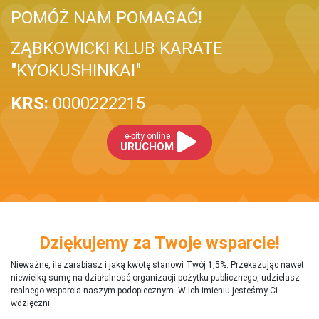
POMÓŻ NAM POMAGAĆ!
ZĄBKOWICKI KLUB KARATE
"KYOKUSHINKAI"
KRS:
0000222215
e-pity online
URUCHOM
Dziękujemy za Twoje wsparcie!
Nieważne, ile zarabiasz i jaką kwotę stanowi Twój 1,5%. Przekazując nawet
niewielką sumę na działalnosć organizacji pożytku publicznego, udzielasz
realnego wsparcia naszym podopiecznym. W ich imieniu jesteśmy Ci
wdzięczni.