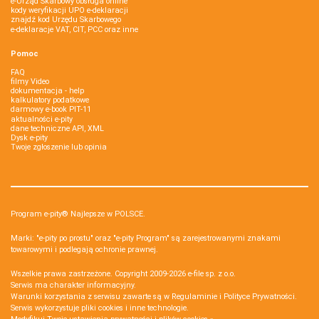
e-Urząd Skarbowy obsługa online
kody weryfikacji UPO e-deklaracji
znajdź kod Urzędu Skarbowego
e-deklaracje VAT, CIT, PCC oraz inne
Pomoc
FAQ
filmy Video
dokumentacja - help
kalkulatory podatkowe
darmowy e-book PIT-11
aktualności e-pity
dane techniczne API, XML
Dysk e-pity
Twoje zgłoszenie lub opinia
Program e-pity® Najlepsze w POLSCE.
Marki: "e-pity po prostu" oraz "e-pity Program" są zarejestrowanymi znakami
towarowymi i podlegają ochronie prawnej.
Wszelkie prawa zastrzeżone. Copyright 2009-2026
e-file sp. z o.o.
Serwis ma charakter informacyjny.
Warunki korzystania z serwisu zawarte są w
Regulaminie
i
Polityce Prywatności
.
Serwis wykorzystuje
pliki cookies i inne technologie
.