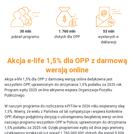
30 mln
1.760 mln
53 mln
pobrań programu
złotych dla OPP
wysłanych e-
deklaracji
Akcja e-life 1,5% dla OPP z darmową
wersją online
Akcja e-life 1,5% dla OPP z darmową wersją online dedykowna jest
wszystkim OPP, uprawnionym do otrzymania 1,5% podatku za 2025 rok.
Program e-pity 2025 on-line aktywnie wspiera Organizacje Pożytku
Publicznego.
W naszym programie do rozliczania e-PITów w 2026 roku wspieramy ideę
1,5%. Wiemy, że wielu z Państwa od lat sympatyzuje i wspiera konkretne
OPP, dlatego podjęliśmy decyzję o udostępnieniu bezpłatnej wersji on-line
naszego programu wszystkim OPP w Polsce, uprawnionym do otrzymania
1,5% podatku za 2025 rok. Dzięki programowi e-pity od dnia jego premiery,
użytkownicy przekazali już ponad 1 760 000 000 złotych dla ponad 9 000