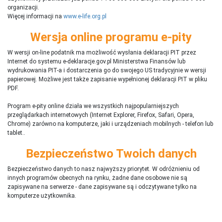
organizacji.
Więcej informacji na
www.e-life.org.pl
Wersja online programu e-pity
W wersji on-line podatnik ma możliwość wysłania deklaracji PIT przez
Internet do systemu e-deklaracje.gov.pl Ministerstwa Finansów lub
wydrukowania PIT-a i dostarczenia go do swojego US tradycyjnie w wersji
papierowej. Możliwe jest także zapisanie wypełnionej deklaracji PIT w pliku
PDF.
Program e-pity online działa we wszystkich najpopularniejszych
przeglądarkach internetowych (Internet Explorer, Firefox, Safari, Opera,
Chrome) zarówno na komputerze, jaki i urządzeniach mobilnych - telefon lub
tablet..
Bezpieczeństwo Twoich danych
Bezpieczeństwo danych to nasz najwyższy priorytet. W odróżnieniu od
innych programów obecnych na rynku,
ż
adne dane osobowe nie są
zapisywane na serwerze - dane zapisywane są i odczytywane tylko na
komputerze użytkownika.