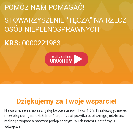
POMÓŻ NAM POMAGAĆ!
STOWARZYSZENIE "TĘCZA" NA RZECZ
OSÓB NIEPEŁNOSPRAWNYCH
KRS:
0000221983
e-pity online
URUCHOM
Dziękujemy za Twoje wsparcie!
Nieważne, ile zarabiasz i jaką kwotę stanowi Twój 1,5%. Przekazując nawet
niewielką sumę na działalnosć organizacji pożytku publicznego, udzielasz
realnego wsparcia naszym podopiecznym. W ich imieniu jesteśmy Ci
wdzięczni.