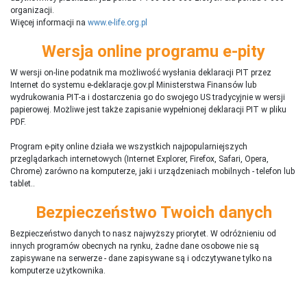
organizacji.
Więcej informacji na
www.e-life.org.pl
Wersja online programu e-pity
W wersji on-line podatnik ma możliwość wysłania deklaracji PIT przez
Internet do systemu e-deklaracje.gov.pl Ministerstwa Finansów lub
wydrukowania PIT-a i dostarczenia go do swojego US tradycyjnie w wersji
papierowej. Możliwe jest także zapisanie wypełnionej deklaracji PIT w pliku
PDF.
Program e-pity online działa we wszystkich najpopularniejszych
przeglądarkach internetowych (Internet Explorer, Firefox, Safari, Opera,
Chrome) zarówno na komputerze, jaki i urządzeniach mobilnych - telefon lub
tablet..
Bezpieczeństwo Twoich danych
Bezpieczeństwo danych to nasz najwyższy priorytet. W odróżnieniu od
innych programów obecnych na rynku,
ż
adne dane osobowe nie są
zapisywane na serwerze - dane zapisywane są i odczytywane tylko na
komputerze użytkownika.