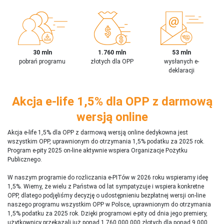
30 mln
1.760 mln
53 mln
pobrań programu
złotych dla OPP
wysłanych e-
deklaracji
Akcja e-life 1,5% dla OPP z darmową
wersją online
Akcja e-life 1,5% dla OPP z darmową wersją online dedykowna jest
wszystkim OPP, uprawnionym do otrzymania 1,5% podatku za 2025 rok.
Program e-pity 2025 on-line aktywnie wspiera Organizacje Pożytku
Publicznego.
W naszym programie do rozliczania e-PITów w 2026 roku wspieramy ideę
1,5%. Wiemy, że wielu z Państwa od lat sympatyzuje i wspiera konkretne
OPP, dlatego podjęliśmy decyzję o udostępnieniu bezpłatnej wersji on-line
naszego programu wszystkim OPP w Polsce, uprawnionym do otrzymania
1,5% podatku za 2025 rok. Dzięki programowi e-pity od dnia jego premiery,
użytkownicy przekazali już ponad 1 760 000 000 złotych dla ponad 9 000