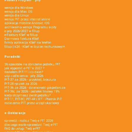
Pobierz
Program
e‑
pity
wersja dla Windows
wersja dla Mac OS
wersja dla Linux
wersja PIT przez internet online
aplikacje mobilne Android, iOS
archiwalna wersja Programu e-pity
e-pity 2026/2027 w fillup
e‑Faktury KSeF w fillup
Darmowa faktura KSeF
firmly aplikacja KSeF na telefon
fillup | k24 - KSeF w biurze rachunkowym
Poradniki
26 sposobów na obniżenie podatku PIT
jak wypełnić e-PIT'a 2027 ?
dostałem PIT-11 i co dalej?
ulgi i odliczenia - pity 2026
PIT-37 za 2026 - przykład, broszura
PIT-28 ryczałt za 2026
PIT-36 za 2026 - działalność gospodarcza
PIT-36L za 2026 - podatek liniowy 19%
kiedy otrzymasz zwrot podatku?
PIT-11, PIT-8C, PIT-4R i IFT - Płatnik PIT
rozliczenie PIT przez urząd skarbowy
e-Deklaracje
sprawdź i rozlicz Twój e PIT 2026
dlaczego warto sprawdzić Twój e-PIT
FAQ do usługi Twój e-PIT