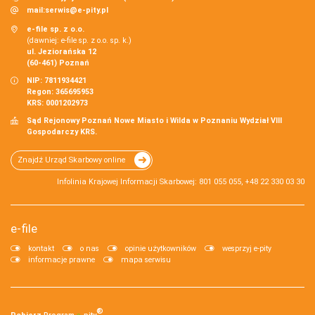
mail:
serwis@e-pity.pl
e-file sp. z o.o.
(dawniej: e-file sp. z o.o. sp. k.)
ul. Jeziorańska 12
(60-461) Poznań
NIP: 7811934421
Regon: 365695953
KRS: 0001202973
Sąd Rejonowy Poznań Nowe Miasto i Wilda w Poznaniu Wydział VIII
Gospodarczy KRS.
Znajdź Urząd Skarbowy online
Infolinia Krajowej Informacji Skarbowej: 801 055 055, +48 22 330 03 30
e-file
kontakt
o nas
opinie użytkowników
wesprzyj e-pity
informacje prawne
mapa serwisu
®