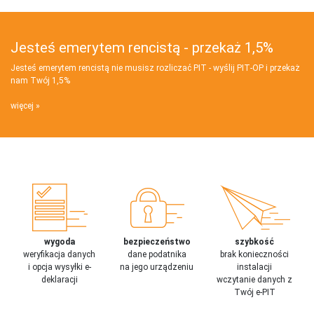
Jesteś emerytem rencistą - przekaż 1,5%
Jesteś emerytem rencistą nie musisz rozliczać PIT - wyślij PIT‑OP i przekaż
nam Twój 1,5%
więcej
wygoda
bezpieczeństwo
szybkość
weryfikacja danych
dane podatnika
brak konieczności
i opcja wysyłki e-
na jego urządzeniu
instalacji
deklaracji
wczytanie danych z
Twój e-PIT