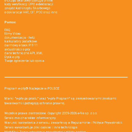
e-Urząd Skarbowy obsługa online
kody weryfikacji UPO e-deklaracji
znajdź kod Urzędu Skarbowego
e-deklaracje VAT, CIT, PCC oraz inne
Pomoc
FAQ
filmy Video
dokumentacja - help
kalkulatory podatkowe
darmowy e-book PIT-11
aktualności e-pity
dane techniczne API, XML
Dysk e-pity
Twoje zgłoszenie lub opinia
Program e-pity® Najlepsze w POLSCE.
Marki: "e-pity po prostu" oraz "e-pity Program" są zarejestrowanymi znakami
towarowymi i podlegają ochronie prawnej.
Wszelkie prawa zastrzeżone. Copyright 2009-2026
e-file sp. z o.o.
Serwis ma charakter informacyjny.
Warunki korzystania z serwisu zawarte są w
Regulaminie
i
Polityce Prywatności
.
Serwis wykorzystuje
pliki cookies i inne technologie
.