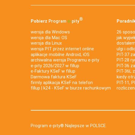
®
Pobierz
Program
e‑
pity
Poradnik
wersja dla Windows
26 sposo
wersja dla Mac OS
jak wypeł
wersja dla Linux
dostałem 
wersja PIT przez internet online
ulgi i odl
aplikacje mobilne Android, iOS
PIT-37 za
archiwalna wersja Programu e-pity
PIT-28 ry
e-pity 2026/2027 w fillup
PIT-36 z
e‑Faktury KSeF w fillup
PIT-36L 
Darmowa faktura KSeF
kiedy ot
firmly aplikacja KSeF na telefon
PIT-11, P
fillup | k24 - KSeF w biurze rachunkowym
rozlicze
Program e-pity® Najlepsze w POLSCE.