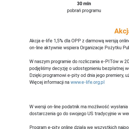
30 mln
pobrań programu
Akcj
Akcja e-life 1,5% dla OPP z darmową wersją onl
on-line aktywnie wspiera Organizacje Pożytku Pu
W naszym programie do rozliczania e-PITów w 20
podjęliśmy decyzję o udostępnieniu bezpłatnej 
Dzięki programowi e-pity od dnia jego premiery, u
Więcej informacji na
www.e-life.org.pl
W wersji on-line podatnik ma możliwość wysłania 
dostarczenia go do swojego US tradycyjnie w wers
Program e-pity online działa we wszystkich najpo