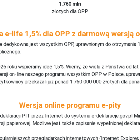
1.760 mln
złotych dla OPP
a e-life 1,5% dla OPP z darmową wersją o
ine dedykowna jest wszystkim OPP, uprawnionym do otrzymania 1
blicznego.
26 roku wspieramy ideę 1,5%. Wiemy, że wielu z Państwa od lat
wersji on-line naszego programu wszystkim OPP w Polsce, upraw
żytkownicy przekazali już ponad 1 760 000 000 złotych dla ponad
Wersja online programu e-pity
deklaracji PIT przez Internet do systemu e-deklaracje.gov.pl M
ji papierowej. Możliwe jest także zapisanie wypełnionej deklarac
pularniejszych przeglądarkach internetowych (Internet Explorer, 