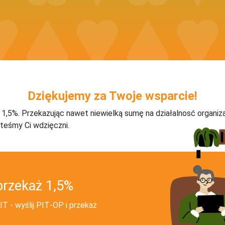
Dziękujemy za Twoje wsparcie!
j 1,5%. Przekazując nawet niewielką sumę na działalnosć organiz
teśmy Ci wdzięczni.
przekaż 1,5%
T - wyślij PIT‑OP i przekaż