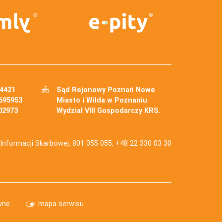
34421
Sąd Rejonowy Poznań Nowe
695953
Miasto i Wilda w Poznaniu
02973
Wydział VIII Gospodarczy KRS.
j Informacji Skarbowej: 801 055 055, +48 22 330 03 30
wne
mapa serwisu