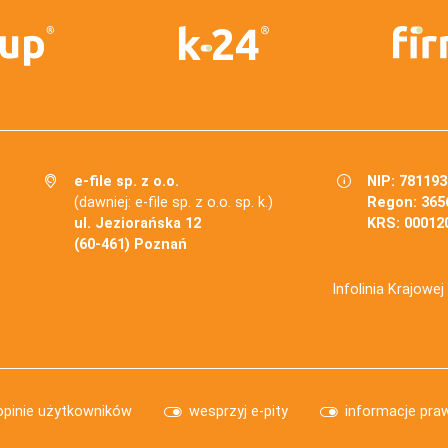
e-file sp. z o.o.
NIP: 78119
(dawniej: e-file sp. z o.o. sp. k.)
Regon: 365
ul. Jeziorańska 12
KRS: 00012
(60-461) Poznań
Infolinia Krajowe
opinie użytkowników
wesprzyj e-pity
informacje pra