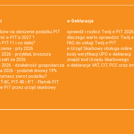
i
e-Deklaracje
bów na obniżenie podatku PIT
sprawdź i rozlicz Twój e PIT 2026
nić e-PIT'a 2027 ?
dlaczego warto sprawdzić Twój e
PIT-11 i co dalej?
FAQ do usługi Twój e-PIT
iczenia - pity 2026
e-Urząd Skarbowy obsługa online
 2026 - przykład, broszura
kody weryfikacji UPO e-deklaracji
czałt za 2026
znajdź kod Urzędu Skarbowego
a 2026 - działalność gospodarcza
e-deklaracje VAT, CIT, PCC oraz in
za 2026 - podatek liniowy 19%
rzymasz zwrot podatku?
IT-8C, PIT-4R i IFT - Płatnik PIT
nie PIT przez urząd skarbowy