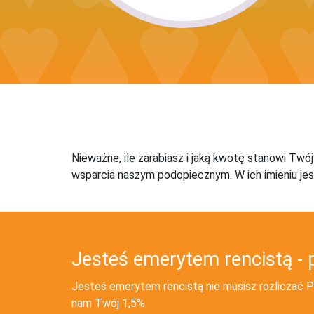
Nieważne, ile zarabiasz i jaką kwotę stanowi Twó
wsparcia naszym podopiecznym. W ich imieniu jes
Jesteś emerytem rencistą - 
Jesteś emerytem rencistą nie musisz rozliczać PI
nam Twój 1,5%