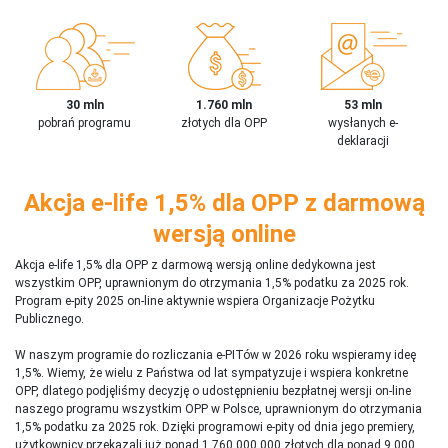
30 mln
1.760 mln
53 mln
pobrań programu
złotych dla OPP
wysłanych e-
deklaracji
Akcja e-life 1,5% dla OPP z darmową
wersją online
Akcja e-life 1,5% dla OPP z darmową wersją online dedykowna jest
wszystkim OPP, uprawnionym do otrzymania 1,5% podatku za 2025 rok.
Program e-pity 2025 on-line aktywnie wspiera Organizacje Pożytku
Publicznego.
W naszym programie do rozliczania e-PITów w 2026 roku wspieramy ideę
1,5%. Wiemy, że wielu z Państwa od lat sympatyzuje i wspiera konkretne
OPP, dlatego podjęliśmy decyzję o udostępnieniu bezpłatnej wersji on-line
naszego programu wszystkim OPP w Polsce, uprawnionym do otrzymania
1,5% podatku za 2025 rok. Dzięki programowi e-pity od dnia jego premiery,
użytkownicy przekazali już ponad 1 760 000 000 złotych dla ponad 9 000