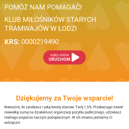
POMÓŻ NAM POMAGAĆ!
KLUB MIŁOŚNIKÓW STARYCH
TRAMWAJÓW W ŁODZI
KRS:
0000219490
e-pity online
URUCHOM
Dziękujemy za Twoje wsparcie!
Nieważne, ile zarabiasz i jaką kwotę stanowi Twój 1,5%. Przekazując nawet
niewielką sumę na działalnosć organizacji pożytku publicznego, udzielasz
realnego wsparcia naszym podopiecznym. W ich imieniu jesteśmy Ci
wdzięczni.