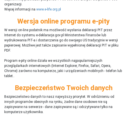
organizacji.
Więcej informacji na
www.e-life.org.pl
Wersja online programu e-pity
W wersji on-line podatnik ma możliwość wysłania deklaracji PIT przez
Internet do systemu e-deklaracje.gov.pl Ministerstwa Finansów lub
wydrukowania PIT-a i dostarczenia go do swojego US tradycyjnie w wersji
papierowej. Możliwe jest także zapisanie wypełnionej deklaracji PIT w pliku
PDF.
Program e-pity online działa we wszystkich najpopularniejszych
przeglądarkach internetowych (Internet Explorer, Firefox, Safari, Opera,
Chrome) zarówno na komputerze, jaki i urządzeniach mobilnych - telefon lub
tablet..
Bezpieczeństwo Twoich danych
Bezpieczeństwo danych to nasz najwyższy priorytet. W odróżnieniu od
innych programów obecnych na rynku,
ż
adne dane osobowe nie są
zapisywane na serwerze - dane zapisywane są i odczytywane tylko na
komputerze użytkownika.