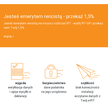
Jesteś emerytem rencistą - przekaż 1,5%
Jesteś emerytem rencistą nie musisz rozliczać PIT - wyślij PIT‑OP i przekaż
nam Twój 1,5%
więcej
wygoda
bezpieczeństwo
szybkość
weryfikacja danych
dane podatnika
brak konieczności
i opcja wysyłki e-
na jego urządzeniu
instalacji
deklaracji
wczytanie danych z
Twój e-PIT