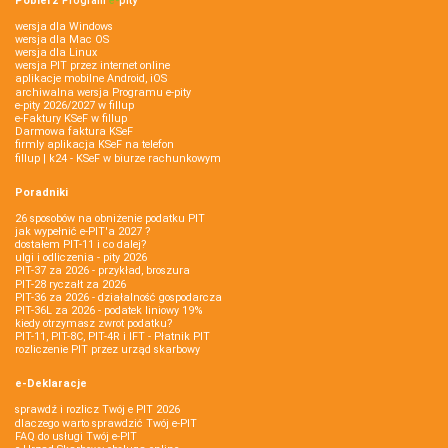
Pobierz
Program
e‑
pity
wersja dla Windows
wersja dla Mac OS
wersja dla Linux
wersja PIT przez internet online
aplikacje mobilne Android, iOS
archiwalna wersja Programu e-pity
e-pity 2026/2027 w fillup
e‑Faktury KSeF w fillup
Darmowa faktura KSeF
firmly aplikacja KSeF na telefon
fillup | k24 - KSeF w biurze rachunkowym
Poradniki
26 sposobów na obniżenie podatku PIT
jak wypełnić e-PIT'a 2027 ?
dostałem PIT-11 i co dalej?
ulgi i odliczenia - pity 2026
PIT-37 za 2026 - przykład, broszura
PIT-28 ryczałt za 2026
PIT-36 za 2026 - działalność gospodarcza
PIT-36L za 2026 - podatek liniowy 19%
kiedy otrzymasz zwrot podatku?
PIT-11, PIT-8C, PIT-4R i IFT - Płatnik PIT
rozliczenie PIT przez urząd skarbowy
e-Deklaracje
sprawdź i rozlicz Twój e PIT 2026
dlaczego warto sprawdzić Twój e-PIT
FAQ do usługi Twój e-PIT