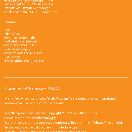
e-Urząd Skarbowy obsługa online
kody weryfikacji UPO e-deklaracji
znajdź kod Urzędu Skarbowego
e-deklaracje VAT, CIT, PCC oraz inne
Pomoc
FAQ
filmy Video
dokumentacja - help
kalkulatory podatkowe
darmowy e-book PIT-11
aktualności e-pity
dane techniczne API, XML
Dysk e-pity
Twoje zgłoszenie lub opinia
Program e-pity® Najlepsze w POLSCE.
Marki: "e-pity po prostu" oraz "e-pity Program" są zarejestrowanymi znakami
towarowymi i podlegają ochronie prawnej.
Wszelkie prawa zastrzeżone. Copyright 2009-2026
e-file sp. z o.o.
Serwis ma charakter informacyjny.
Warunki korzystania z serwisu zawarte są w
Regulaminie
i
Polityce Prywatności
.
Serwis wykorzystuje
pliki cookies i inne technologie
.