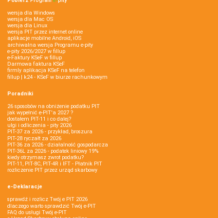
Pobierz
Program
e‑
pity
wersja dla Windows
wersja dla Mac OS
wersja dla Linux
wersja PIT przez internet online
aplikacje mobilne Android, iOS
archiwalna wersja Programu e-pity
e-pity 2026/2027 w fillup
e‑Faktury KSeF w fillup
Darmowa faktura KSeF
firmly aplikacja KSeF na telefon
fillup | k24 - KSeF w biurze rachunkowym
Poradniki
26 sposobów na obniżenie podatku PIT
jak wypełnić e-PIT'a 2027 ?
dostałem PIT-11 i co dalej?
ulgi i odliczenia - pity 2026
PIT-37 za 2026 - przykład, broszura
PIT-28 ryczałt za 2026
PIT-36 za 2026 - działalność gospodarcza
PIT-36L za 2026 - podatek liniowy 19%
kiedy otrzymasz zwrot podatku?
PIT-11, PIT-8C, PIT-4R i IFT - Płatnik PIT
rozliczenie PIT przez urząd skarbowy
e-Deklaracje
sprawdź i rozlicz Twój e PIT 2026
dlaczego warto sprawdzić Twój e-PIT
FAQ do usługi Twój e-PIT