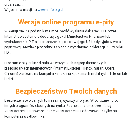
organizacji.
Więcej informacji na
www.e-life.org.pl
Wersja online programu e-pity
W wersji on-line podatnik ma możliwość wysłania deklaracji PIT przez
Internet do systemu e-deklaracje.gov.pl Ministerstwa Finansów lub
wydrukowania PIT-a i dostarczenia go do swojego US tradycyjnie w wersji
papierowej. Możliwe jest także zapisanie wypełnionej deklaracji PIT w pliku
PDF.
Program e-pity online działa we wszystkich najpopularniejszych
przeglądarkach internetowych (Internet Explorer, Firefox, Safari, Opera,
Chrome) zarówno na komputerze, jaki i urządzeniach mobilnych - telefon lub
tablet..
Bezpieczeństwo Twoich danych
Bezpieczeństwo danych to nasz najwyższy priorytet. W odróżnieniu od
innych programów obecnych na rynku,
ż
adne dane osobowe nie są
zapisywane na serwerze - dane zapisywane są i odczytywane tylko na
komputerze użytkownika.