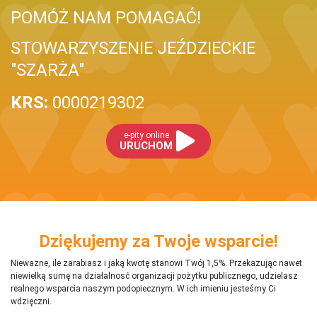
POMÓŻ NAM POMAGAĆ!
STOWARZYSZENIE JEŹDZIECKIE
"SZARŻA"
KRS:
0000219302
e-pity online
URUCHOM
Dziękujemy za Twoje wsparcie!
Nieważne, ile zarabiasz i jaką kwotę stanowi Twój 1,5%. Przekazując nawet
niewielką sumę na działalnosć organizacji pożytku publicznego, udzielasz
realnego wsparcia naszym podopiecznym. W ich imieniu jesteśmy Ci
wdzięczni.