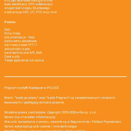
e-Urząd Skarbowy obsługa online
kody weryfikacji UPO e-deklaracji
znajdź kod Urzędu Skarbowego
e-deklaracje VAT, CIT, PCC oraz inne
Pomoc
FAQ
filmy Video
dokumentacja - help
kalkulatory podatkowe
darmowy e-book PIT-11
aktualności e-pity
dane techniczne API, XML
Dysk e-pity
Twoje zgłoszenie lub opinia
Program e-pity® Najlepsze w POLSCE.
Marki: "e-pity po prostu" oraz "e-pity Program" są zarejestrowanymi znakami
towarowymi i podlegają ochronie prawnej.
Wszelkie prawa zastrzeżone. Copyright 2009-2026
e-file sp. z o.o.
Serwis ma charakter informacyjny.
Warunki korzystania z serwisu zawarte są w
Regulaminie
i
Polityce Prywatności
.
Serwis wykorzystuje
pliki cookies i inne technologie
.