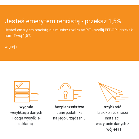
Jesteś emerytem rencistą - przekaż 1,5%
Jesteś emerytem rencistą nie musisz rozliczać PIT - wyślij PIT‑OP i przekaż
nam Twój 1,5%
więcej
wygoda
bezpieczeństwo
szybkość
weryfikacja danych
dane podatnika
brak konieczności
i opcja wysyłki e-
na jego urządzeniu
instalacji
deklaracji
wczytanie danych z
Twój e-PIT