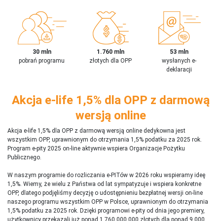
30 mln
1.760 mln
53 mln
pobrań programu
złotych dla OPP
wysłanych e-
deklaracji
Akcja e-life 1,5% dla OPP z darmową
wersją online
Akcja e-life 1,5% dla OPP z darmową wersją online dedykowna jest
wszystkim OPP, uprawnionym do otrzymania 1,5% podatku za 2025 rok.
Program e-pity 2025 on-line aktywnie wspiera Organizacje Pożytku
Publicznego.
W naszym programie do rozliczania e-PITów w 2026 roku wspieramy ideę
1,5%. Wiemy, że wielu z Państwa od lat sympatyzuje i wspiera konkretne
OPP, dlatego podjęliśmy decyzję o udostępnieniu bezpłatnej wersji on-line
naszego programu wszystkim OPP w Polsce, uprawnionym do otrzymania
1,5% podatku za 2025 rok. Dzięki programowi e-pity od dnia jego premiery,
użytkownicy przekazali już ponad 1 760 000 000 złotych dla ponad 9 000