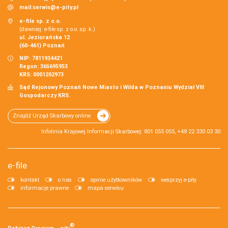
mail:
serwis@e-pity.pl
e-file sp. z o.o.
(dawniej: e-file sp. z o.o. sp. k.)
ul. Jeziorańska 12
(60-461) Poznań
NIP: 7811934421
Regon: 365695953
KRS: 0001202973
Sąd Rejonowy Poznań Nowe Miasto i Wilda w Poznaniu Wydział VIII
Gospodarczy KRS.
Znajdź Urząd Skarbowy online
Infolinia Krajowej Informacji Skarbowej: 801 055 055, +48 22 330 03 30
e-file
kontakt
o nas
opinie użytkowników
wesprzyj e-pity
informacje prawne
mapa serwisu
®