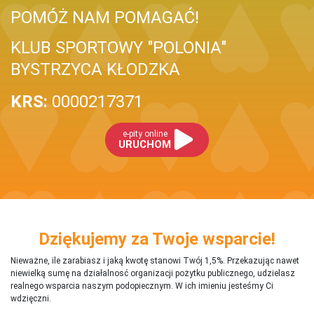
POMÓŻ NAM POMAGAĆ!
KLUB SPORTOWY "POLONIA"
BYSTRZYCA KŁODZKA
KRS:
0000217371
e-pity online
URUCHOM
Dziękujemy za Twoje wsparcie!
Nieważne, ile zarabiasz i jaką kwotę stanowi Twój 1,5%. Przekazując nawet
niewielką sumę na działalnosć organizacji pożytku publicznego, udzielasz
realnego wsparcia naszym podopiecznym. W ich imieniu jesteśmy Ci
wdzięczni.