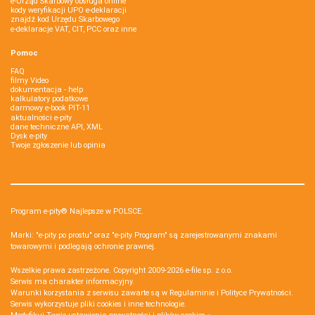
e-Urząd Skarbowy obsługa online
kody weryfikacji UPO e-deklaracji
znajdź kod Urzędu Skarbowego
e-deklaracje VAT, CIT, PCC oraz inne
Pomoc
FAQ
filmy Video
dokumentacja - help
kalkulatory podatkowe
darmowy e-book PIT-11
aktualności e-pity
dane techniczne API, XML
Dysk e-pity
Twoje zgłoszenie lub opinia
Program e-pity® Najlepsze w POLSCE.
Marki: "e-pity po prostu" oraz "e-pity Program" są zarejestrowanymi znakami
towarowymi i podlegają ochronie prawnej.
Wszelkie prawa zastrzeżone. Copyright 2009-2026
e-file sp. z o.o.
Serwis ma charakter informacyjny.
Warunki korzystania z serwisu zawarte są w
Regulaminie
i
Polityce Prywatności
.
Serwis wykorzystuje
pliki cookies i inne technologie
.