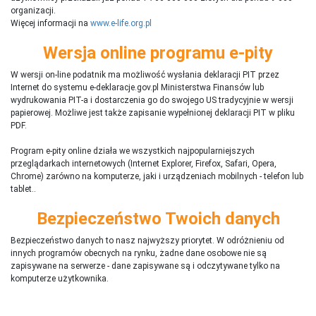
organizacji.
Więcej informacji na
www.e-life.org.pl
Wersja online programu e-pity
W wersji on-line podatnik ma możliwość wysłania deklaracji PIT przez
Internet do systemu e-deklaracje.gov.pl Ministerstwa Finansów lub
wydrukowania PIT-a i dostarczenia go do swojego US tradycyjnie w wersji
papierowej. Możliwe jest także zapisanie wypełnionej deklaracji PIT w pliku
PDF.
Program e-pity online działa we wszystkich najpopularniejszych
przeglądarkach internetowych (Internet Explorer, Firefox, Safari, Opera,
Chrome) zarówno na komputerze, jaki i urządzeniach mobilnych - telefon lub
tablet..
Bezpieczeństwo Twoich danych
Bezpieczeństwo danych to nasz najwyższy priorytet. W odróżnieniu od
innych programów obecnych na rynku,
ż
adne dane osobowe nie są
zapisywane na serwerze - dane zapisywane są i odczytywane tylko na
komputerze użytkownika.