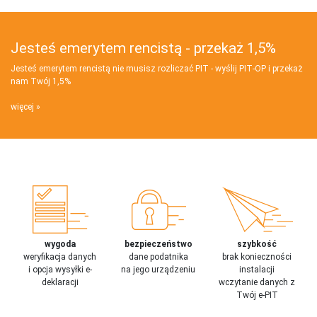
Jesteś emerytem rencistą - przekaż 1,5%
Jesteś emerytem rencistą nie musisz rozliczać PIT - wyślij PIT‑OP i przekaż
nam Twój 1,5%
więcej
wygoda
bezpieczeństwo
szybkość
weryfikacja danych
dane podatnika
brak konieczności
i opcja wysyłki e-
na jego urządzeniu
instalacji
deklaracji
wczytanie danych z
Twój e-PIT