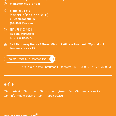
mail:
serwis@e-pity.pl
e-file sp. z o.o.
(dawniej: e-file sp. z o.o. sp. k.)
ul. Jeziorańska 12
(60-461) Poznań
NIP: 7811934421
Regon: 365695953
KRS: 0001202973
Sąd Rejonowy Poznań Nowe Miasto i Wilda w Poznaniu Wydział VIII
Gospodarczy KRS.
Znajdź Urząd Skarbowy online
Infolinia Krajowej Informacji Skarbowej: 801 055 055, +48 22 330 03 30
e-file
kontakt
o nas
opinie użytkowników
wesprzyj e-pity
informacje prawne
mapa serwisu
®