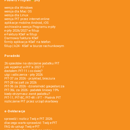
Pobierz
Program
e‑
pity
wersja dla Windows
wersja dla Mac OS
wersja dla Linux
wersja PIT przez internet online
aplikacje mobilne Android, iOS
archiwalna wersja Programu e-pity
e-pity 2026/2027 w fillup
e‑Faktury KSeF w fillup
Darmowa faktura KSeF
firmly aplikacja KSeF na telefon
fillup | k24 - KSeF w biurze rachunkowym
Poradniki
26 sposobów na obniżenie podatku PIT
jak wypełnić e-PIT'a 2027 ?
dostałem PIT-11 i co dalej?
ulgi i odliczenia - pity 2026
PIT-37 za 2026 - przykład, broszura
PIT-28 ryczałt za 2026
PIT-36 za 2026 - działalność gospodarcza
PIT-36L za 2026 - podatek liniowy 19%
kiedy otrzymasz zwrot podatku?
PIT-11, PIT-8C, PIT-4R i IFT - Płatnik PIT
rozliczenie PIT przez urząd skarbowy
e-Deklaracje
sprawdź i rozlicz Twój e PIT 2026
dlaczego warto sprawdzić Twój e-PIT
FAQ do usługi Twój e-PIT