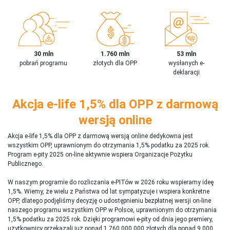
30 mln
1.760 mln
53 mln
pobrań programu
złotych dla OPP
wysłanych e-
deklaracji
Akcja e-life 1,5% dla OPP z darmową
wersją online
Akcja e-life 1,5% dla OPP z darmową wersją online dedykowna jest
wszystkim OPP, uprawnionym do otrzymania 1,5% podatku za 2025 rok.
Program e-pity 2025 on-line aktywnie wspiera Organizacje Pożytku
Publicznego.
W naszym programie do rozliczania e-PITów w 2026 roku wspieramy ideę
1,5%. Wiemy, że wielu z Państwa od lat sympatyzuje i wspiera konkretne
OPP, dlatego podjęliśmy decyzję o udostępnieniu bezpłatnej wersji on-line
naszego programu wszystkim OPP w Polsce, uprawnionym do otrzymania
1,5% podatku za 2025 rok. Dzięki programowi e-pity od dnia jego premiery,
użytkownicy przekazali już ponad 1 760 000 000 złotych dla ponad 9 000