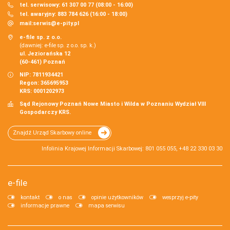
tel. serwisowy: 61 307 00 77 (08:00 - 16:00)
tel. awaryjny: 883 784 626 (16:00 - 18:00)
mail:
serwis@e-pity.pl
e-file sp. z o.o.
(dawniej: e-file sp. z o.o. sp. k.)
ul. Jeziorańska 12
(60-461) Poznań
NIP: 7811934421
Regon: 365695953
KRS: 0001202973
Sąd Rejonowy Poznań Nowe Miasto i Wilda w Poznaniu Wydział VIII
Gospodarczy KRS.
Znajdź Urząd Skarbowy online
Infolinia Krajowej Informacji Skarbowej: 801 055 055, +48 22 330 03 30
e-file
kontakt
o nas
opinie użytkowników
wesprzyj e-pity
informacje prawne
mapa serwisu