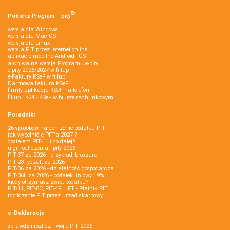
®
Pobierz
Program
e‑
pity
wersja dla Windows
wersja dla Mac OS
wersja dla Linux
wersja PIT przez internet online
aplikacje mobilne Android, iOS
archiwalna wersja Programu e-pity
e-pity 2026/2027 w fillup
e‑Faktury KSeF w fillup
Darmowa faktura KSeF
firmly aplikacja KSeF na telefon
fillup | k24 - KSeF w biurze rachunkowym
Poradniki
26 sposobów na obniżenie podatku PIT
jak wypełnić e-PIT'a 2027 ?
dostałem PIT-11 i co dalej?
ulgi i odliczenia - pity 2026
PIT-37 za 2026 - przykład, broszura
PIT-28 ryczałt za 2026
PIT-36 za 2026 - działalność gospodarcza
PIT-36L za 2026 - podatek liniowy 19%
kiedy otrzymasz zwrot podatku?
PIT-11, PIT-8C, PIT-4R i IFT - Płatnik PIT
rozliczenie PIT przez urząd skarbowy
e-Deklaracje
sprawdź i rozlicz Twój e PIT 2026