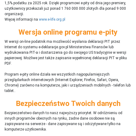
1,5% podatku za 2025 rok. Dzięki programowi e-pity od dnia jego premiery,
użytkownicy przekazali już ponad 1 760 000 000 złotych dla ponad 9 000
organizacji.
Więcej informacji na
www.e-life.org.pl
Wersja online programu e-pity
W wersji on-line podatnik ma możliwość wysłania deklaracji PIT przez
Internet do systemu e-deklaracje.gov.pl Ministerstwa Finansów lub
wydrukowania PIT-a i dostarczenia go do swojego US tradycyjnie w wersji
papierowej. Możliwe jest także zapisanie wypełnionej deklaracji PIT w pliku
PDF.
Program e-pity online działa we wszystkich najpopularniejszych
przeglądarkach internetowych (Internet Explorer, Firefox, Safari, Opera,
Chrome) zarówno na komputerze, jaki i urządzeniach mobilnych - telefon lub
tablet..
Bezpieczeństwo Twoich danych
Bezpieczeństwo danych to nasz najwyższy priorytet. W odróżnieniu od
innych programów obecnych na rynku,
ż
adne dane osobowe nie są
zapisywane na serwerze - dane zapisywane są i odczytywane tylko na
komputerze użytkownika.