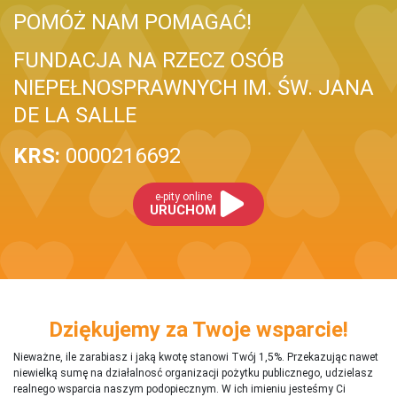
POMÓŻ NAM POMAGAĆ!
FUNDACJA NA RZECZ OSÓB
NIEPEŁNOSPRAWNYCH IM. ŚW. JANA
DE LA SALLE
KRS:
0000216692
e-pity online
URUCHOM
Dziękujemy za Twoje wsparcie!
Nieważne, ile zarabiasz i jaką kwotę stanowi Twój 1,5%. Przekazując nawet
niewielką sumę na działalnosć organizacji pożytku publicznego, udzielasz
realnego wsparcia naszym podopiecznym. W ich imieniu jesteśmy Ci