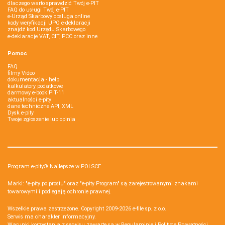
dlaczego warto sprawdzić Twój e-PIT
FAQ do usługi Twój e-PIT
e-Urząd Skarbowy obsługa online
kody weryfikacji UPO e-deklaracji
znajdź kod Urzędu Skarbowego
e-deklaracje VAT, CIT, PCC oraz inne
Pomoc
FAQ
filmy Video
dokumentacja - help
kalkulatory podatkowe
darmowy e-book PIT-11
aktualności e-pity
dane techniczne API, XML
Dysk e-pity
Twoje zgłoszenie lub opinia
Program e-pity® Najlepsze w POLSCE.
Marki: "e-pity po prostu" oraz "e-pity Program" są zarejestrowanymi znakami
towarowymi i podlegają ochronie prawnej.
Wszelkie prawa zastrzeżone. Copyright 2009-2026
e-file sp. z o.o.
Serwis ma charakter informacyjny.
Warunki korzystania z serwisu zawarte są w
Regulaminie
i
Polityce Prywatności
.