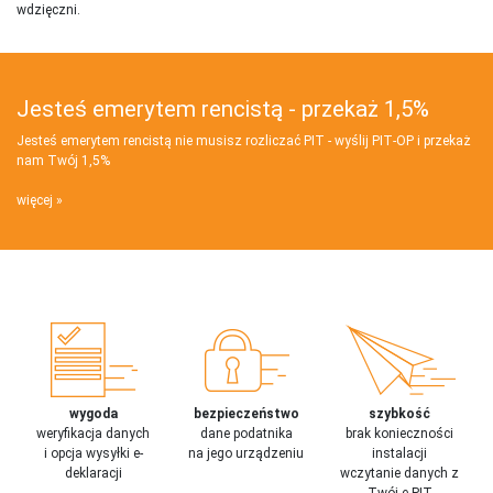
wdzięczni.
Jesteś emerytem rencistą - przekaż 1,5%
Jesteś emerytem rencistą nie musisz rozliczać PIT - wyślij PIT‑OP i przekaż
nam Twój 1,5%
więcej
wygoda
bezpieczeństwo
szybkość
weryfikacja danych
dane podatnika
brak konieczności
i opcja wysyłki e-
na jego urządzeniu
instalacji
deklaracji
wczytanie danych z
Twój e-PIT