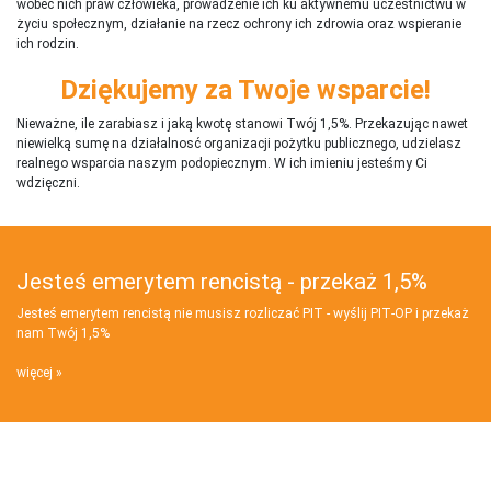
wobec nich praw człowieka, prowadzenie ich ku aktywnemu uczestnictwu w
życiu społecznym, działanie na rzecz ochrony ich zdrowia oraz wspieranie
ich rodzin.
Dziękujemy za Twoje wsparcie!
Nieważne, ile zarabiasz i jaką kwotę stanowi Twój 1,5%. Przekazując nawet
niewielką sumę na działalnosć organizacji pożytku publicznego, udzielasz
realnego wsparcia naszym podopiecznym. W ich imieniu jesteśmy Ci
wdzięczni.
Jesteś emerytem rencistą - przekaż 1,5%
Jesteś emerytem rencistą nie musisz rozliczać PIT - wyślij PIT‑OP i przekaż
nam Twój 1,5%
więcej