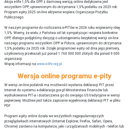
Akcja e-life 1,5% dla OPP z darmową wersją online dedykowna jest
wszystkim OPP, uprawnionym do otrzymania 1,5% podatku za 2025 rok.
Program e-pity 2025 on-line aktywnie wspiera Organizacje Pożytku
Publicznego.
W naszym programie do rozliczania e-PITów w 2026 roku wspieramy ideę
1,5%. Wiemy, że wielu z Państwa od lat sympatyzuje i wspiera konkretne
OPP, dlatego podjęliśmy decyzję o udostępnieniu bezpłatnej wersji on-line
naszego programu wszystkim OPP w Polsce, uprawnionym do otrzymania
1,5% podatku za 2025 rok. Dzięki programowi e-pity od dnia jego premiery,
użytkownicy przekazali już ponad 1 760 000 000 złotych dla ponad 9 000
organizacji.
Więcej informacji na
www.e-life.org.pl
Wersja online programu e-pity
W wersji on-line podatnik ma możliwość wysłania deklaracji PIT przez
Internet do systemu e-deklaracje.gov.pl Ministerstwa Finansów lub
wydrukowania PIT-a i dostarczenia go do swojego US tradycyjnie w wersji
papierowej. Możliwe jest także zapisanie wypełnionej deklaracji PIT w pliku
PDF.
Program e-pity online działa we wszystkich najpopularniejszych
przeglądarkach internetowych (Internet Explorer, Firefox, Safari, Opera,
Chrome) zarówno na komputerze, jaki i urządzeniach mobilnych - telefon lub