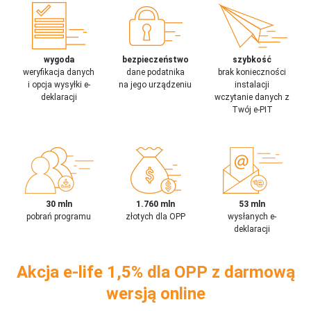
wygoda
bezpieczeństwo
szybkość
weryfikacja danych
dane podatnika
brak konieczności
i opcja wysyłki e-
na jego urządzeniu
instalacji
deklaracji
wczytanie danych z
Twój e-PIT
30 mln
1.760 mln
53 mln
pobrań programu
złotych dla OPP
wysłanych e-
deklaracji
Akcja e-life 1,5% dla OPP z darmową
wersją online