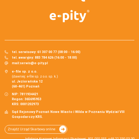
tel. serwisowy: 61 307 00 77 (08:00 - 16:00)
tel. awaryjny: 883 784 626 (16:00 - 18:00)
mail:
serwis@e-pity.pl
e-file sp. z o.o.
(dawniej: e-file sp. z o.o. sp. k.)
ul. Jeziorańska 12
(60-461) Poznań
NIP: 7811934421
Regon: 365695953
KRS: 0001202973
Sąd Rejonowy Poznań Nowe Miasto i Wilda w Poznaniu Wydział VIII
Gospodarczy KRS.
Znajdź Urząd Skarbowy online
Infolinia Krajowej Informacji Skarbowej: 801 055 055, +48 22 330 03 30