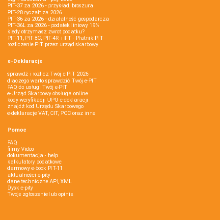
PIT-37 za 2026 - przykład, broszura
PIT-28 ryczałt za 2026
PIT-36 za 2026 - działalność gospodarcza
PIT-36L za 2026 - podatek liniowy 19%
kiedy otrzymasz zwrot podatku?
PIT-11, PIT-8C, PIT-4R i IFT - Płatnik PIT
rozliczenie PIT przez urząd skarbowy
e-Deklaracje
sprawdź i rozlicz Twój e PIT 2026
dlaczego warto sprawdzić Twój e-PIT
FAQ do usługi Twój e-PIT
e-Urząd Skarbowy obsługa online
kody weryfikacji UPO e-deklaracji
znajdź kod Urzędu Skarbowego
e-deklaracje VAT, CIT, PCC oraz inne
Pomoc
FAQ
filmy Video
dokumentacja - help
kalkulatory podatkowe
darmowy e-book PIT-11
aktualności e-pity
dane techniczne API, XML
Dysk e-pity
Twoje zgłoszenie lub opinia