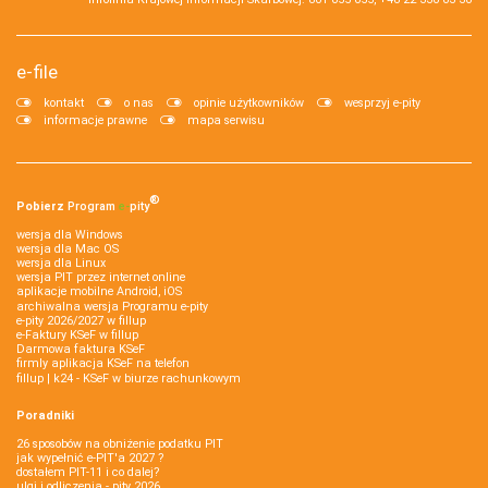
e-file
kontakt
o nas
opinie użytkowników
wesprzyj e-pity
informacje prawne
mapa serwisu
®
Pobierz
Program
e‑
pity
wersja dla Windows
wersja dla Mac OS
wersja dla Linux
wersja PIT przez internet online
aplikacje mobilne Android, iOS
archiwalna wersja Programu e-pity
e-pity 2026/2027 w fillup
e‑Faktury KSeF w fillup
Darmowa faktura KSeF
firmly aplikacja KSeF na telefon
fillup | k24 - KSeF w biurze rachunkowym
Poradniki
26 sposobów na obniżenie podatku PIT
jak wypełnić e-PIT'a 2027 ?
dostałem PIT-11 i co dalej?
ulgi i odliczenia - pity 2026