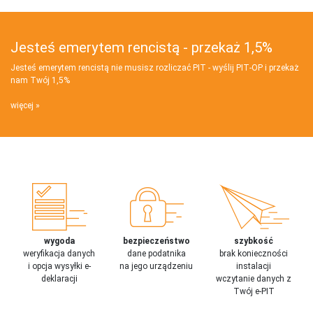
Jesteś emerytem rencistą - przekaż 1,5%
Jesteś emerytem rencistą nie musisz rozliczać PIT - wyślij PIT‑OP i przekaż
nam Twój 1,5%
więcej
wygoda
bezpieczeństwo
szybkość
weryfikacja danych
dane podatnika
brak konieczności
i opcja wysyłki e-
na jego urządzeniu
instalacji
deklaracji
wczytanie danych z
Twój e-PIT