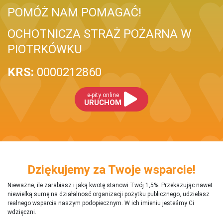
POMÓŻ NAM POMAGAĆ!
OCHOTNICZA STRAŻ POŻARNA W
PIOTRKÓWKU
KRS:
0000212860
e-pity online
URUCHOM
Dziękujemy za Twoje wsparcie!
Nieważne, ile zarabiasz i jaką kwotę stanowi Twój 1,5%. Przekazując nawet
niewielką sumę na działalnosć organizacji pożytku publicznego, udzielasz
realnego wsparcia naszym podopiecznym. W ich imieniu jesteśmy Ci
wdzięczni.