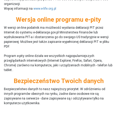
organizacji.
Więcej informacji na
www.e-life.org.pl
Wersja online programu e-pity
W wersji on-line podatnik ma możliwość wysłania deklaracji PIT przez
Internet do systemu e-deklaracje.gov.pl Ministerstwa Finansów lub
wydrukowania PIT-a i dostarczenia go do swojego US tradycyjnie w wersji
papierowej. Możliwe jest także zapisanie wypełnionej deklaracji PIT w pliku
PDF.
Program e-pity online działa we wszystkich najpopularniejszych
przeglądarkach internetowych (Internet Explorer, Firefox, Safari, Opera,
Chrome) zarówno na komputerze, jaki i urządzeniach mobilnych - telefon lub
tablet..
Bezpieczeństwo Twoich danych
Bezpieczeństwo danych to nasz najwyższy priorytet. W odróżnieniu od
innych programów obecnych na rynku,
ż
adne dane osobowe nie są
zapisywane na serwerze - dane zapisywane są i odczytywane tylko na
komputerze użytkownika.