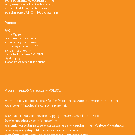
e-Urząd Skarbowy obsługa online
kody weryfikacji UPO e-deklaracji
znajdź kod Urzędu Skarbowego
e-deklaracje VAT, CIT, PCC oraz inne
Pomoc
FAQ
filmy Video
dokumentacja - help
kalkulatory podatkowe
darmowy e-book PIT-11
aktualności e-pity
dane techniczne API, XML
Dysk e-pity
Twoje zgłoszenie lub opinia
Program e-pity® Najlepsze w POLSCE.
Marki: "e-pity po prostu" oraz "e-pity Program" są zarejestrowanymi znakami
towarowymi i podlegają ochronie prawnej.
Wszelkie prawa zastrzeżone. Copyright 2009-2026
e-file sp. z o.o.
Serwis ma charakter informacyjny.
Warunki korzystania z serwisu zawarte są w
Regulaminie
i
Polityce Prywatności
.
Serwis wykorzystuje
pliki cookies i inne technologie
.