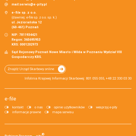
mail:
serwis@e-pity.pl
e-file sp. z o.o.
(dawniej: e-file sp. z o.o. sp. k.)
ul. Jeziorańska 12
(60-461) Poznań
NIP: 7811934421
Regon: 365695953
KRS: 0001202973
Sąd Rejonowy Poznań Nowe Miasto i Wilda w Poznaniu Wydział VIII
Gospodarczy KRS.
Znajdź Urząd Skarbowy online
Infolinia Krajowej Informacji Skarbowej: 801 055 055, +48 22 330 03 30
e-file
kontakt
o nas
opinie użytkowników
wesprzyj e-pity
informacje prawne
mapa serwisu
®