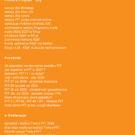
Pobierz
Program
e‑
pity
wersja dla Windows
wersja dla Mac OS
wersja dla Linux
wersja PIT przez internet online
aplikacje mobilne Android, iOS
archiwalna wersja Programu e-pity
e-pity 2026/2027 w fillup
e‑Faktury KSeF w fillup
Darmowa faktura KSeF
firmly aplikacja KSeF na telefon
fillup | k24 - KSeF w biurze rachunkowym
Poradniki
26 sposobów na obniżenie podatku PIT
jak wypełnić e-PIT'a 2027 ?
dostałem PIT-11 i co dalej?
ulgi i odliczenia - pity 2026
PIT-37 za 2026 - przykład, broszura
PIT-28 ryczałt za 2026
PIT-36 za 2026 - działalność gospodarcza
PIT-36L za 2026 - podatek liniowy 19%
kiedy otrzymasz zwrot podatku?
PIT-11, PIT-8C, PIT-4R i IFT - Płatnik PIT
rozliczenie PIT przez urząd skarbowy
e-Deklaracje
sprawdź i rozlicz Twój e PIT 2026
dlaczego warto sprawdzić Twój e-PIT
FAQ do usługi Twój e-PIT