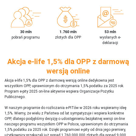
30 mln
1.760 mln
53 mln
pobrań programu
złotych dla OPP
wysłanych e-
deklaracji
Akcja e-life 1,5% dla OPP z darmową
wersją online
Akcja e-life 1,5% dla OPP z darmową wersją online dedykowna jest
wszystkim OPP, uprawnionym do otrzymania 1,5% podatku za 2025 rok.
Program e-pity 2025 on-line aktywnie wspiera Organizacje Pożytku
Publicznego.
W naszym programie do rozliczania e-PITów w 2026 roku wspieramy ideę
1,5%. Wiemy, że wielu z Państwa od lat sympatyzuje i wspiera konkretne
OPP, dlatego podjęliśmy decyzję o udostępnieniu bezpłatnej wersji on-line
naszego programu wszystkim OPP w Polsce, uprawnionym do otrzymania
1,5% podatku za 2025 rok. Dzięki programowi e-pity od dnia jego premiery,
użytkownicy przekazali już ponad 1 760 000 000 złotych dla ponad 9 000