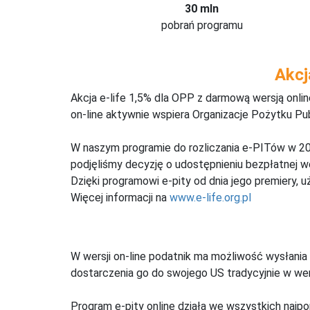
30 mln
pobrań programu
Akcj
Akcja e-life 1,5% dla OPP z darmową wersją onl
on-line aktywnie wspiera Organizacje Pożytku Pu
W naszym programie do rozliczania e-PITów w 20
podjęliśmy decyzję o udostępnieniu bezpłatnej 
Dzięki programowi e-pity od dnia jego premiery, u
Więcej informacji na
www.e-life.org.pl
W wersji on-line podatnik ma możliwość wysłania 
dostarczenia go do swojego US tradycyjnie w wers
Program e-pity online działa we wszystkich najpo