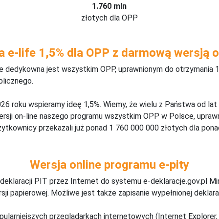
1.760 mln
złotych dla OPP
a e-life 1,5% dla OPP z darmową wersją o
ine dedykowna jest wszystkim OPP, uprawnionym do otrzymania 1
blicznego.
26 roku wspieramy ideę 1,5%. Wiemy, że wielu z Państwa od lat
wersji on-line naszego programu wszystkim OPP w Polsce, upraw
żytkownicy przekazali już ponad 1 760 000 000 złotych dla ponad
Wersja online programu e-pity
deklaracji PIT przez Internet do systemu e-deklaracje.gov.pl M
ji papierowej. Możliwe jest także zapisanie wypełnionej deklarac
pularniejszych przeglądarkach internetowych (Internet Explorer, 