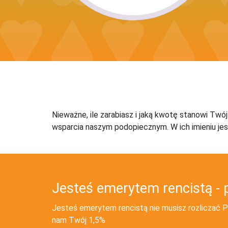
Nieważne, ile zarabiasz i jaką kwotę stanowi Twó
wsparcia naszym podopiecznym. W ich imieniu jes
Jesteś emerytem rencistą - 
Jesteś emerytem rencistą nie musisz rozliczać PI
nam Twój 1,5%