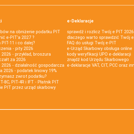
i
e-Deklaracje
bów na obniżenie podatku PIT
sprawdź i rozlicz Twój e PIT 2026
nić e-PIT'a 2027 ?
dlaczego warto sprawdzić Twój e
PIT-11 i co dalej?
FAQ do usługi Twój e-PIT
iczenia - pity 2026
e-Urząd Skarbowy obsługa online
 2026 - przykład, broszura
kody weryfikacji UPO e-deklaracji
czałt za 2026
znajdź kod Urzędu Skarbowego
a 2026 - działalność gospodarcza
e-deklaracje VAT, CIT, PCC oraz in
za 2026 - podatek liniowy 19%
rzymasz zwrot podatku?
IT-8C, PIT-4R i IFT - Płatnik PIT
nie PIT przez urząd skarbowy