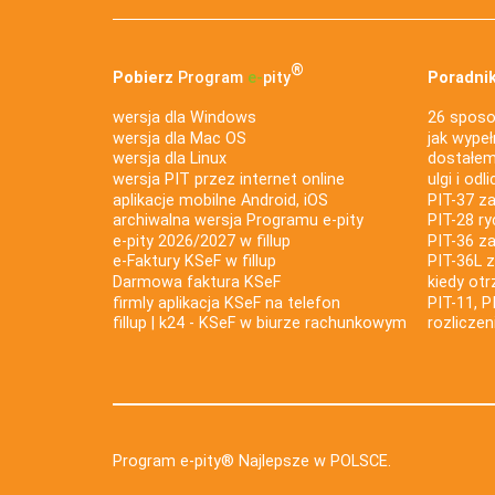
®
Pobierz
Program
e‑
pity
Poradnik
wersja dla Windows
26 sposo
wersja dla Mac OS
jak wypeł
wersja dla Linux
dostałem 
wersja PIT przez internet online
ulgi i odl
aplikacje mobilne Android, iOS
PIT-37 za
archiwalna wersja Programu e-pity
PIT-28 ry
e-pity 2026/2027 w fillup
PIT-36 z
e‑Faktury KSeF w fillup
PIT-36L 
Darmowa faktura KSeF
kiedy ot
firmly aplikacja KSeF na telefon
PIT-11, P
fillup | k24 - KSeF w biurze rachunkowym
rozlicze
Program e-pity® Najlepsze w POLSCE.