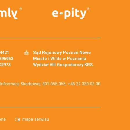
34421
Sąd Rejonowy Poznań Nowe
695953
Miasto i Wilda w Poznaniu
02973
Wydział VIII Gospodarczy KRS.
j Informacji Skarbowej: 801 055 055, +48 22 330 03 30
wne
mapa serwisu