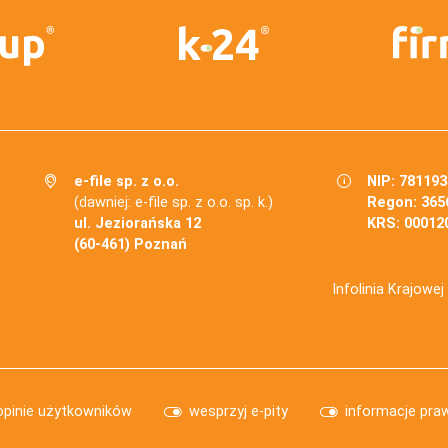
e-file sp. z o.o.
NIP: 78119
(dawniej: e-file sp. z o.o. sp. k.)
Regon: 365
ul. Jeziorańska 12
KRS: 00012
(60-461) Poznań
Infolinia Krajowe
opinie użytkowników
wesprzyj e-pity
informacje pra