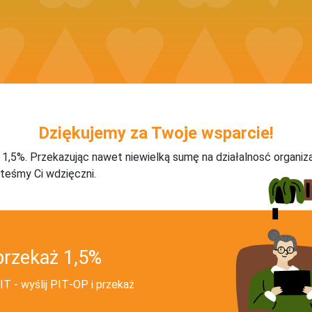
Dziękujemy za Twoje wsparcie!
j 1,5%. Przekazując nawet niewielką sumę na działalnosć organiz
teśmy Ci wdzięczni.
przekaż 1,5%
T - wyślij PIT‑OP i przekaż