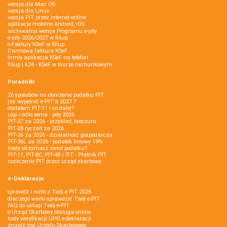
wersja dla Mac OS
wersja dla Linux
wersja PIT przez internet online
aplikacje mobilne Android, iOS
archiwalna wersja Programu e-pity
e-pity 2026/2027 w fillup
e‑Faktury KSeF w fillup
Darmowa faktura KSeF
firmly aplikacja KSeF na telefon
fillup | k24 - KSeF w biurze rachunkowym
Poradniki
26 sposobów na obniżenie podatku PIT
jak wypełnić e-PIT'a 2027 ?
dostałem PIT-11 i co dalej?
ulgi i odliczenia - pity 2026
PIT-37 za 2026 - przykład, broszura
PIT-28 ryczałt za 2026
PIT-36 za 2026 - działalność gospodarcza
PIT-36L za 2026 - podatek liniowy 19%
kiedy otrzymasz zwrot podatku?
PIT-11, PIT-8C, PIT-4R i IFT - Płatnik PIT
rozliczenie PIT przez urząd skarbowy
e-Deklaracje
sprawdź i rozlicz Twój e PIT 2026
dlaczego warto sprawdzić Twój e-PIT
FAQ do usługi Twój e-PIT
e-Urząd Skarbowy obsługa online
kody weryfikacji UPO e-deklaracji
znajdź kod Urzędu Skarbowego