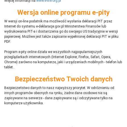
Więcej informacji na
www.e-life.org.pl
Wersja online programu e-pity
W wersji on-line podatnik ma możliwość wysłania deklaracji PIT przez
Internet do systemu e-deklaracje.gov.pl Ministerstwa Finansów lub
wydrukowania PIT-a i dostarczenia go do swojego US tradycyjnie w wersji
papierowej. Możliwe jest także zapisanie wypełnionej deklaracji PIT w pliku
PDF.
Program e-pity online działa we wszystkich najpopularniejszych
przeglądarkach internetowych (Internet Explorer, Firefox, Safari, Opera,
Chrome) zarówno na komputerze, jaki i urządzeniach mobilnych - telefon lub
tablet..
Bezpieczeństwo Twoich danych
Bezpieczeństwo danych to nasz najwyższy priorytet. W odróżnieniu od
innych programów obecnych na rynku,
ż
adne dane osobowe nie są
zapisywane na serwerze - dane zapisywane są i odczytywane tylko na
komputerze użytkownika.