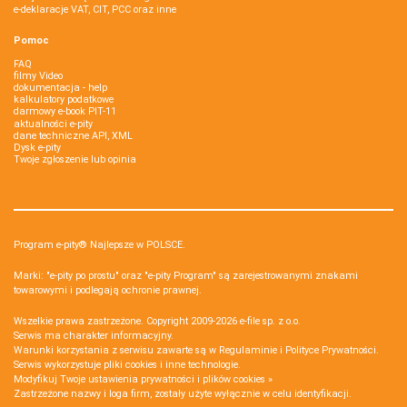
e-deklaracje VAT, CIT, PCC oraz inne
Pomoc
FAQ
filmy Video
dokumentacja - help
kalkulatory podatkowe
darmowy e-book PIT-11
aktualności e-pity
dane techniczne API, XML
Dysk e-pity
Twoje zgłoszenie lub opinia
Program e-pity® Najlepsze w POLSCE.
Marki: "e-pity po prostu" oraz "e-pity Program" są zarejestrowanymi znakami
towarowymi i podlegają ochronie prawnej.
Wszelkie prawa zastrzeżone. Copyright 2009-2026
e-file sp. z o.o.
Serwis ma charakter informacyjny.
Warunki korzystania z serwisu zawarte są w
Regulaminie
i
Polityce Prywatności
.
Serwis wykorzystuje
pliki cookies i inne technologie
.
Modyfikuj Twoje ustawienia prywatności i plików cookies »
Zastrzeżone nazwy i loga firm, zostały użyte wyłącznie w celu identyfikacji.