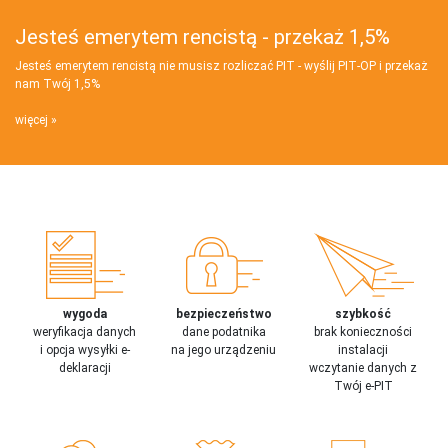
Jesteś emerytem rencistą - przekaż 1,5%
Jesteś emerytem rencistą nie musisz rozliczać PIT - wyślij PIT‑OP i przekaż
nam Twój 1,5%
więcej
wygoda
bezpieczeństwo
szybkość
weryfikacja danych
dane podatnika
brak konieczności
i opcja wysyłki e-
na jego urządzeniu
instalacji
deklaracji
wczytanie danych z
Twój e-PIT