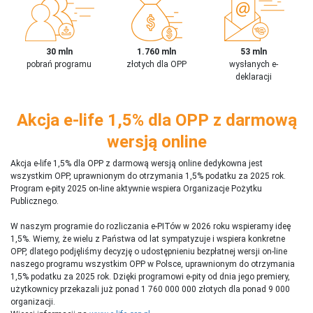
30 mln
1.760 mln
53 mln
pobrań programu
złotych dla OPP
wysłanych e-
deklaracji
Akcja e-life 1,5% dla OPP z darmową
wersją online
Akcja e-life 1,5% dla OPP z darmową wersją online dedykowna jest
wszystkim OPP, uprawnionym do otrzymania 1,5% podatku za 2025 rok.
Program e-pity 2025 on-line aktywnie wspiera Organizacje Pożytku
Publicznego.
W naszym programie do rozliczania e-PITów w 2026 roku wspieramy ideę
1,5%. Wiemy, że wielu z Państwa od lat sympatyzuje i wspiera konkretne
OPP, dlatego podjęliśmy decyzję o udostępnieniu bezpłatnej wersji on-line
naszego programu wszystkim OPP w Polsce, uprawnionym do otrzymania
1,5% podatku za 2025 rok. Dzięki programowi e-pity od dnia jego premiery,
użytkownicy przekazali już ponad 1 760 000 000 złotych dla ponad 9 000
organizacji.