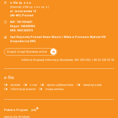
e-file sp. z o.o.
(dawniej: e-file sp. z o.o. sp. k.)
ul. Jeziorańska 12
(60-461) Poznań
NIP: 7811934421
Regon: 365695953
KRS: 0001202973
Sąd Rejonowy Poznań Nowe Miasto i Wilda w Poznaniu Wydział VIII
Gospodarczy KRS.
Znajdź Urząd Skarbowy online
Infolinia Krajowej Informacji Skarbowej: 801 055 055, +48 22 330 03 30
e-file
kontakt
o nas
opinie użytkowników
wesprzyj e-pity
informacje prawne
mapa serwisu
®
Pobierz
Program
e‑
pity
wersja dla Windows