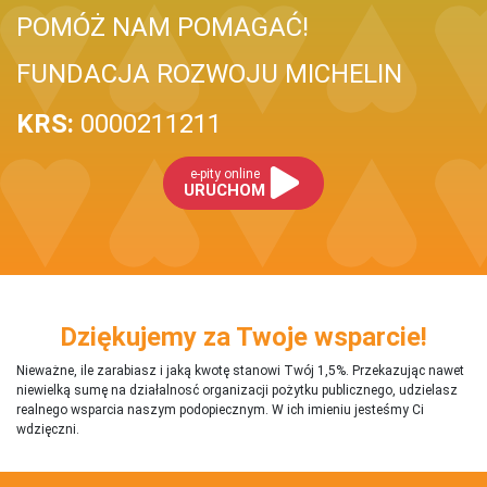
POMÓŻ NAM POMAGAĆ!
FUNDACJA ROZWOJU MICHELIN
KRS:
0000211211
e-pity online
URUCHOM
Dziękujemy za Twoje wsparcie!
Nieważne, ile zarabiasz i jaką kwotę stanowi Twój 1,5%. Przekazując nawet
niewielką sumę na działalnosć organizacji pożytku publicznego, udzielasz
realnego wsparcia naszym podopiecznym. W ich imieniu jesteśmy Ci
wdzięczni.