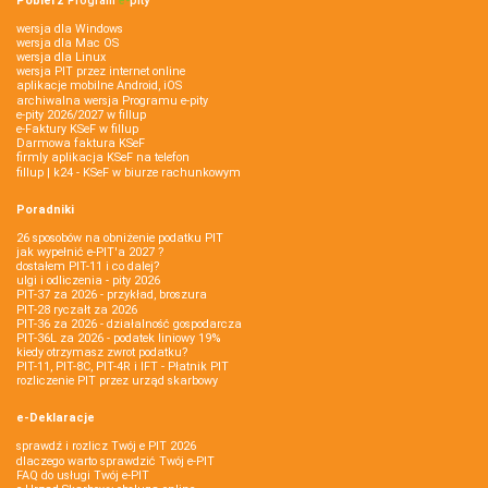
Pobierz
Program
e‑
pity
wersja dla Windows
wersja dla Mac OS
wersja dla Linux
wersja PIT przez internet online
aplikacje mobilne Android, iOS
archiwalna wersja Programu e-pity
e-pity 2026/2027 w fillup
e‑Faktury KSeF w fillup
Darmowa faktura KSeF
firmly aplikacja KSeF na telefon
fillup | k24 - KSeF w biurze rachunkowym
Poradniki
26 sposobów na obniżenie podatku PIT
jak wypełnić e-PIT'a 2027 ?
dostałem PIT-11 i co dalej?
ulgi i odliczenia - pity 2026
PIT-37 za 2026 - przykład, broszura
PIT-28 ryczałt za 2026
PIT-36 za 2026 - działalność gospodarcza
PIT-36L za 2026 - podatek liniowy 19%
kiedy otrzymasz zwrot podatku?
PIT-11, PIT-8C, PIT-4R i IFT - Płatnik PIT
rozliczenie PIT przez urząd skarbowy
e-Deklaracje
sprawdź i rozlicz Twój e PIT 2026
dlaczego warto sprawdzić Twój e-PIT
FAQ do usługi Twój e-PIT