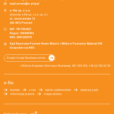
mail:
serwis@e-pity.pl
e-file sp. z o.o.
(dawniej: e-file sp. z o.o. sp. k.)
ul. Jeziorańska 12
(60-461) Poznań
NIP: 7811934421
Regon: 365695953
KRS: 0001202973
Sąd Rejonowy Poznań Nowe Miasto i Wilda w Poznaniu Wydział VIII
Gospodarczy KRS.
Znajdź Urząd Skarbowy online
Infolinia Krajowej Informacji Skarbowej: 801 055 055, +48 22 330 03 30
e-file
kontakt
o nas
opinie użytkowników
wesprzyj e-pity
informacje prawne
mapa serwisu
®