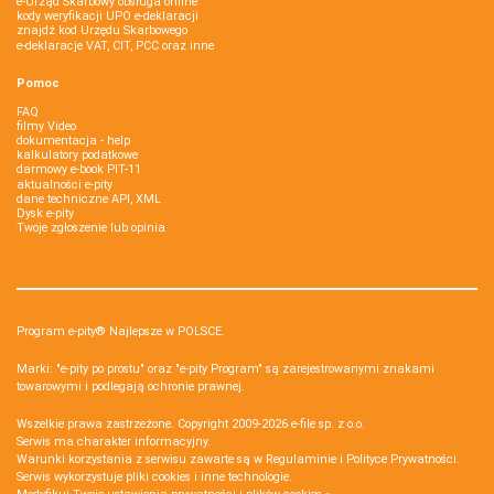
e-Urząd Skarbowy obsługa online
kody weryfikacji UPO e-deklaracji
znajdź kod Urzędu Skarbowego
e-deklaracje VAT, CIT, PCC oraz inne
Pomoc
FAQ
filmy Video
dokumentacja - help
kalkulatory podatkowe
darmowy e-book PIT-11
aktualności e-pity
dane techniczne API, XML
Dysk e-pity
Twoje zgłoszenie lub opinia
Program e-pity® Najlepsze w POLSCE.
Marki: "e-pity po prostu" oraz "e-pity Program" są zarejestrowanymi znakami
towarowymi i podlegają ochronie prawnej.
Wszelkie prawa zastrzeżone. Copyright 2009-2026
e-file sp. z o.o.
Serwis ma charakter informacyjny.
Warunki korzystania z serwisu zawarte są w
Regulaminie
i
Polityce Prywatności
.
Serwis wykorzystuje
pliki cookies i inne technologie
.