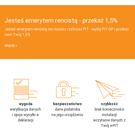
Jesteś emerytem rencistą - przekaż 1,5%
Jesteś emerytem rencistą nie musisz rozliczać PIT - wyślij PIT‑OP i przekaż
nam Twój 1,5%
więcej
wygoda
bezpieczeństwo
szybkość
weryfikacja danych
dane podatnika
brak konieczności
i opcja wysyłki e-
na jego urządzeniu
instalacji
deklaracji
wczytanie danych z
Twój e-PIT