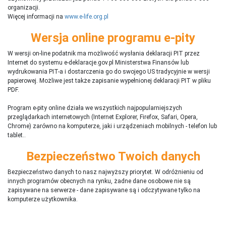
organizacji.
Więcej informacji na
www.e-life.org.pl
Wersja online programu e-pity
W wersji on-line podatnik ma możliwość wysłania deklaracji PIT przez
Internet do systemu e-deklaracje.gov.pl Ministerstwa Finansów lub
wydrukowania PIT-a i dostarczenia go do swojego US tradycyjnie w wersji
papierowej. Możliwe jest także zapisanie wypełnionej deklaracji PIT w pliku
PDF.
Program e-pity online działa we wszystkich najpopularniejszych
przeglądarkach internetowych (Internet Explorer, Firefox, Safari, Opera,
Chrome) zarówno na komputerze, jaki i urządzeniach mobilnych - telefon lub
tablet..
Bezpieczeństwo Twoich danych
Bezpieczeństwo danych to nasz najwyższy priorytet. W odróżnieniu od
innych programów obecnych na rynku,
ż
adne dane osobowe nie są
zapisywane na serwerze - dane zapisywane są i odczytywane tylko na
komputerze użytkownika.