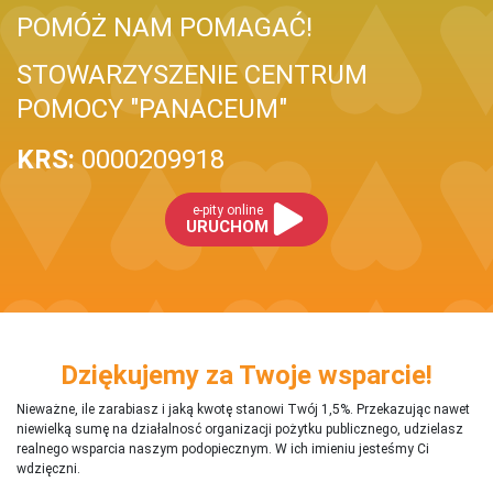
POMÓŻ NAM POMAGAĆ!
STOWARZYSZENIE CENTRUM
POMOCY "PANACEUM"
KRS:
0000209918
e-pity online
URUCHOM
Dziękujemy za Twoje wsparcie!
Nieważne, ile zarabiasz i jaką kwotę stanowi Twój 1,5%. Przekazując nawet
niewielką sumę na działalnosć organizacji pożytku publicznego, udzielasz
realnego wsparcia naszym podopiecznym. W ich imieniu jesteśmy Ci
wdzięczni.