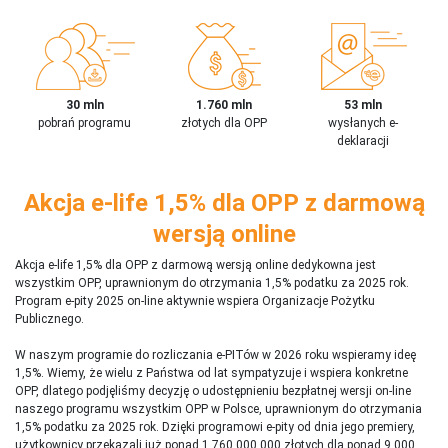
30 mln
1.760 mln
53 mln
pobrań programu
złotych dla OPP
wysłanych e-
deklaracji
Akcja e-life 1,5% dla OPP z darmową
wersją online
Akcja e-life 1,5% dla OPP z darmową wersją online dedykowna jest
wszystkim OPP, uprawnionym do otrzymania 1,5% podatku za 2025 rok.
Program e-pity 2025 on-line aktywnie wspiera Organizacje Pożytku
Publicznego.
W naszym programie do rozliczania e-PITów w 2026 roku wspieramy ideę
1,5%. Wiemy, że wielu z Państwa od lat sympatyzuje i wspiera konkretne
OPP, dlatego podjęliśmy decyzję o udostępnieniu bezpłatnej wersji on-line
naszego programu wszystkim OPP w Polsce, uprawnionym do otrzymania
1,5% podatku za 2025 rok. Dzięki programowi e-pity od dnia jego premiery,
użytkownicy przekazali już ponad 1 760 000 000 złotych dla ponad 9 000