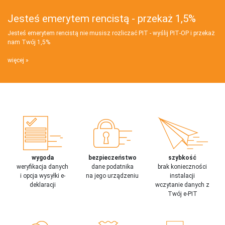
Jesteś emerytem rencistą - przekaż 1,5%
Jesteś emerytem rencistą nie musisz rozliczać PIT - wyślij PIT‑OP i przekaż
nam Twój 1,5%
więcej
wygoda
bezpieczeństwo
szybkość
weryfikacja danych
dane podatnika
brak konieczności
i opcja wysyłki e-
na jego urządzeniu
instalacji
deklaracji
wczytanie danych z
Twój e-PIT