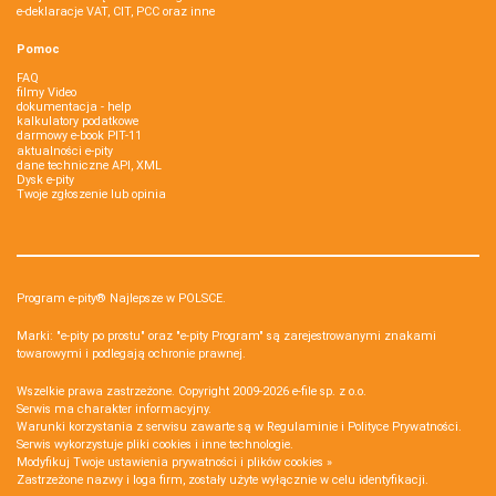
e-deklaracje VAT, CIT, PCC oraz inne
Pomoc
FAQ
filmy Video
dokumentacja - help
kalkulatory podatkowe
darmowy e-book PIT-11
aktualności e-pity
dane techniczne API, XML
Dysk e-pity
Twoje zgłoszenie lub opinia
Program e-pity® Najlepsze w POLSCE.
Marki: "e-pity po prostu" oraz "e-pity Program" są zarejestrowanymi znakami
towarowymi i podlegają ochronie prawnej.
Wszelkie prawa zastrzeżone. Copyright 2009-2026
e-file sp. z o.o.
Serwis ma charakter informacyjny.
Warunki korzystania z serwisu zawarte są w
Regulaminie
i
Polityce Prywatności
.
Serwis wykorzystuje
pliki cookies i inne technologie
.
Modyfikuj Twoje ustawienia prywatności i plików cookies »
Zastrzeżone nazwy i loga firm, zostały użyte wyłącznie w celu identyfikacji.