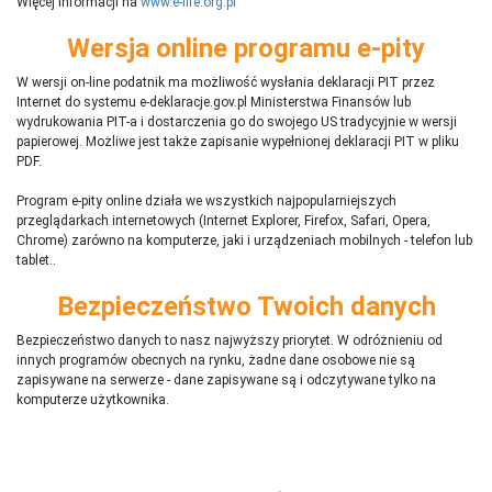
Więcej informacji na
www.e-life.org.pl
Wersja online programu e-pity
W wersji on-line podatnik ma możliwość wysłania deklaracji PIT przez
Internet do systemu e-deklaracje.gov.pl Ministerstwa Finansów lub
wydrukowania PIT-a i dostarczenia go do swojego US tradycyjnie w wersji
papierowej. Możliwe jest także zapisanie wypełnionej deklaracji PIT w pliku
PDF.
Program e-pity online działa we wszystkich najpopularniejszych
przeglądarkach internetowych (Internet Explorer, Firefox, Safari, Opera,
Chrome) zarówno na komputerze, jaki i urządzeniach mobilnych - telefon lub
tablet..
Bezpieczeństwo Twoich danych
Bezpieczeństwo danych to nasz najwyższy priorytet. W odróżnieniu od
innych programów obecnych na rynku,
ż
adne dane osobowe nie są
zapisywane na serwerze - dane zapisywane są i odczytywane tylko na
komputerze użytkownika.