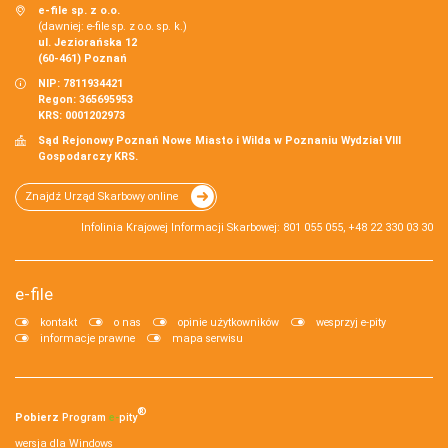
e-file sp. z o.o.
(dawniej: e-file sp. z o.o. sp. k.)
ul. Jeziorańska 12
(60-461) Poznań
NIP: 7811934421
Regon: 365695953
KRS: 0001202973
Sąd Rejonowy Poznań Nowe Miasto i Wilda w Poznaniu Wydział VIII
Gospodarczy KRS.
Znajdź Urząd Skarbowy online
Infolinia Krajowej Informacji Skarbowej: 801 055 055, +48 22 330 03 30
e-file
kontakt
o nas
opinie użytkowników
wesprzyj e-pity
informacje prawne
mapa serwisu
®
Pobierz
Program
e‑
pity
wersja dla Windows