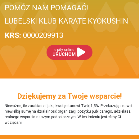
POMÓŻ NAM POMAGAĆ!
LUBELSKI KLUB KARATE KYOKUSHIN
KRS:
0000209913
e-pity online
URUCHOM
Dziękujemy za Twoje wsparcie!
Nieważne, ile zarabiasz i jaką kwotę stanowi Twój 1,5%. Przekazując nawet
niewielką sumę na działalnosć organizacji pożytku publicznego, udzielasz
realnego wsparcia naszym podopiecznym. W ich imieniu jesteśmy Ci
wdzięczni.