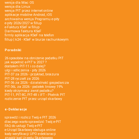
wersja dla Mac OS
wersja dla Linux
wersja PIT przez internet online
aplikacje mobilne Android, iOS
archiwalna wersja Programu e-pity
e-pity 2026/2027 w fillup
e‑Faktury KSeF w fillup
Darmowa faktura KSeF
firmly aplikacja KSeF na telefon
fillup | k24 - KSeF w biurze rachunkowym
Poradniki
26 sposobów na obniżenie podatku PIT
jak wypełnić e-PIT'a 2027 ?
dostałem PIT-11 i co dalej?
ulgi i odliczenia - pity 2026
PIT-37 za 2026 - przykład, broszura
PIT-28 ryczałt za 2026
PIT-36 za 2026 - działalność gospodarcza
PIT-36L za 2026 - podatek liniowy 19%
kiedy otrzymasz zwrot podatku?
PIT-11, PIT-8C, PIT-4R i IFT - Płatnik PIT
rozliczenie PIT przez urząd skarbowy
e-Deklaracje
sprawdź i rozlicz Twój e PIT 2026
dlaczego warto sprawdzić Twój e-PIT
FAQ do usługi Twój e-PIT
e-Urząd Skarbowy obsługa online
kody weryfikacji UPO e-deklaracji
znajdź kod Urzędu Skarbowego