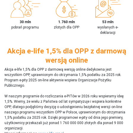
30 mln
1.760 mln
53 mln
pobrań programu
złotych dla OPP
wysłanych e-
deklaracji
Akcja e-life 1,5% dla OPP z darmową
wersją online
Akcja e-life 1,5% dla OPP z darmową wersją online dedykowna jest
wszystkim OPP, uprawnionym do otrzymania 1,5% podatku za 2025 rok.
Program e-pity 2025 on-line aktywnie wspiera Organizacje Pożytku
Publicznego.
W naszym programie do rozliczania e-PITów w 2026 roku wspieramy ideę
1,5%. Wiemy, że wielu z Państwa od lat sympatyzuje i wspiera konkretne
OPP, dlatego podjęliśmy decyzję o udostępnieniu bezpłatnej wersji on-line
naszego programu wszystkim OPP w Polsce, uprawnionym do otrzymania
1,5% podatku za 2025 rok. Dzięki programowi e-pity od dnia jego premiery,
użytkownicy przekazali już ponad 1 760 000 000 złotych dla ponad 9 000
organizacji.