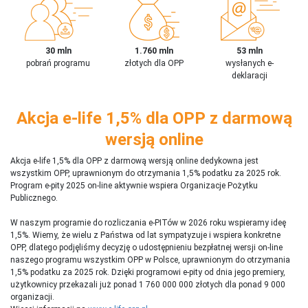
30 mln
1.760 mln
53 mln
pobrań programu
złotych dla OPP
wysłanych e-
deklaracji
Akcja e-life 1,5% dla OPP z darmową
wersją online
Akcja e-life 1,5% dla OPP z darmową wersją online dedykowna jest
wszystkim OPP, uprawnionym do otrzymania 1,5% podatku za 2025 rok.
Program e-pity 2025 on-line aktywnie wspiera Organizacje Pożytku
Publicznego.
W naszym programie do rozliczania e-PITów w 2026 roku wspieramy ideę
1,5%. Wiemy, że wielu z Państwa od lat sympatyzuje i wspiera konkretne
OPP, dlatego podjęliśmy decyzję o udostępnieniu bezpłatnej wersji on-line
naszego programu wszystkim OPP w Polsce, uprawnionym do otrzymania
1,5% podatku za 2025 rok. Dzięki programowi e-pity od dnia jego premiery,
użytkownicy przekazali już ponad 1 760 000 000 złotych dla ponad 9 000
organizacji.