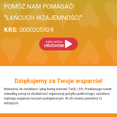
POMÓŻ NAM POMAGAĆ!
"ŁAŃCUCH WZAJEMNOŚCI"
KRS:
0000205924
e-pity online
URUCHOM
Dziękujemy za Twoje wsparcie!
Nieważne, ile zarabiasz i jaką kwotę stanowi Twój 1,5%. Przekazując nawet
niewielką sumę na działalnosć organizacji pożytku publicznego, udzielasz
realnego wsparcia naszym podopiecznym. W ich imieniu jesteśmy Ci
wdzięczni.