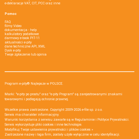
e-deklaracje VAT, CIT, PCC oraz inne
Pomoc
FAQ
filmy Video
dokumentacja - help
kalkulatory podatkowe
darmowy e-book PIT-11
aktualności e-pity
dane techniczne API, XML
Dysk e-pity
Twoje zgłoszenie lub opinia
Program e-pity® Najlepsze w POLSCE.
Marki: "e-pity po prostu" oraz "e-pity Program" są zarejestrowanymi znakami
towarowymi i podlegają ochronie prawnej.
Wszelkie prawa zastrzeżone. Copyright 2009-2026
e-file sp. z o.o.
Serwis ma charakter informacyjny.
Warunki korzystania z serwisu zawarte są w
Regulaminie
i
Polityce Prywatności
.
Serwis wykorzystuje
pliki cookies i inne technologie
.
Modyfikuj Twoje ustawienia prywatności i plików cookies »
Zastrzeżone nazwy i loga firm, zostały użyte wyłącznie w celu identyfikacji.