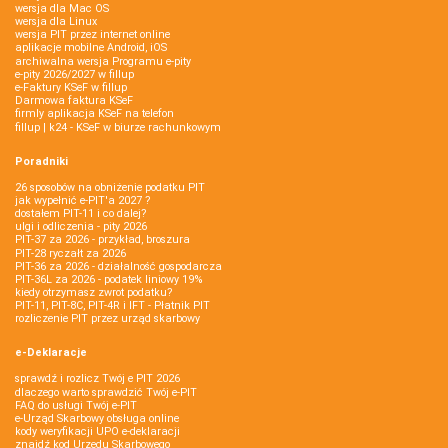
wersja dla Mac OS
wersja dla Linux
wersja PIT przez internet online
aplikacje mobilne Android, iOS
archiwalna wersja Programu e-pity
e-pity 2026/2027 w fillup
e‑Faktury KSeF w fillup
Darmowa faktura KSeF
firmly aplikacja KSeF na telefon
fillup | k24 - KSeF w biurze rachunkowym
Poradniki
26 sposobów na obniżenie podatku PIT
jak wypełnić e-PIT'a 2027 ?
dostałem PIT-11 i co dalej?
ulgi i odliczenia - pity 2026
PIT-37 za 2026 - przykład, broszura
PIT-28 ryczałt za 2026
PIT-36 za 2026 - działalność gospodarcza
PIT-36L za 2026 - podatek liniowy 19%
kiedy otrzymasz zwrot podatku?
PIT-11, PIT-8C, PIT-4R i IFT - Płatnik PIT
rozliczenie PIT przez urząd skarbowy
e-Deklaracje
sprawdź i rozlicz Twój e PIT 2026
dlaczego warto sprawdzić Twój e-PIT
FAQ do usługi Twój e-PIT
e-Urząd Skarbowy obsługa online
kody weryfikacji UPO e-deklaracji
znajdź kod Urzędu Skarbowego