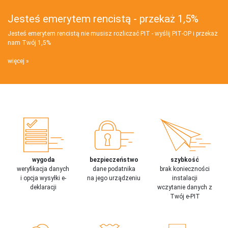
Jesteś emerytem rencistą - przekaż 1,5%
Jesteś emerytem rencistą nie musisz rozliczać PIT - wyślij PIT‑OP i przekaż
nam Twój 1,5%
więcej
wygoda
bezpieczeństwo
szybkość
weryfikacja danych
dane podatnika
brak konieczności
i opcja wysyłki e-
na jego urządzeniu
instalacji
deklaracji
wczytanie danych z
Twój e-PIT