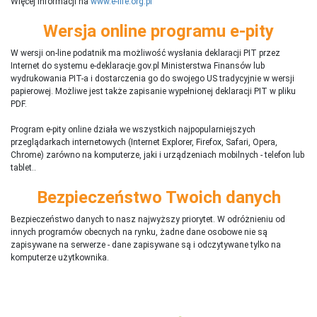
Więcej informacji na
www.e-life.org.pl
Wersja online programu e-pity
W wersji on-line podatnik ma możliwość wysłania deklaracji PIT przez
Internet do systemu e-deklaracje.gov.pl Ministerstwa Finansów lub
wydrukowania PIT-a i dostarczenia go do swojego US tradycyjnie w wersji
papierowej. Możliwe jest także zapisanie wypełnionej deklaracji PIT w pliku
PDF.
Program e-pity online działa we wszystkich najpopularniejszych
przeglądarkach internetowych (Internet Explorer, Firefox, Safari, Opera,
Chrome) zarówno na komputerze, jaki i urządzeniach mobilnych - telefon lub
tablet..
Bezpieczeństwo Twoich danych
Bezpieczeństwo danych to nasz najwyższy priorytet. W odróżnieniu od
innych programów obecnych na rynku,
ż
adne dane osobowe nie są
zapisywane na serwerze - dane zapisywane są i odczytywane tylko na
komputerze użytkownika.