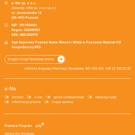
e-file sp. z o.o.
(dawniej: e-file sp. z o.o. sp. k.)
ul. Jeziorańska 12
(60-461) Poznań
NIP: 7811934421
Regon: 365695953
KRS: 0001202973
Sąd Rejonowy Poznań Nowe Miasto i Wilda w Poznaniu Wydział VIII
Gospodarczy KRS.
Znajdź Urząd Skarbowy online
Infolinia Krajowej Informacji Skarbowej: 801 055 055, +48 22 330 03 30
e-file
kontakt
o nas
opinie użytkowników
wesprzyj e-pity
informacje prawne
mapa serwisu
®
Pobierz
Program
e‑
pity
wersja dla Windows