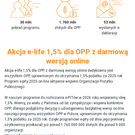
30 mln
1.760 mln
53 mln
pobrań programu
złotych dla OPP
wysłanych e-
deklaracji
Akcja e-life 1,5% dla OPP z darmową
wersją online
Akcja e-life 1,5% dla OPP z darmową wersją online dedykowna jest
wszystkim OPP, uprawnionym do otrzymania 1,5% podatku za 2025 rok.
Program e-pity 2025 on-line aktywnie wspiera Organizacje Pożytku
Publicznego.
W naszym programie do rozliczania e-PITów w 2026 roku wspieramy ideę
1,5%. Wiemy, że wielu z Państwa od lat sympatyzuje i wspiera konkretne
OPP, dlatego podjęliśmy decyzję o udostępnieniu bezpłatnej wersji on-line
naszego programu wszystkim OPP w Polsce, uprawnionym do otrzymania
1,5% podatku za 2025 rok. Dzięki programowi e-pity od dnia jego premiery,
użytkownicy przekazali już ponad 1 760 000 000 złotych dla ponad 9 000
organizacji.