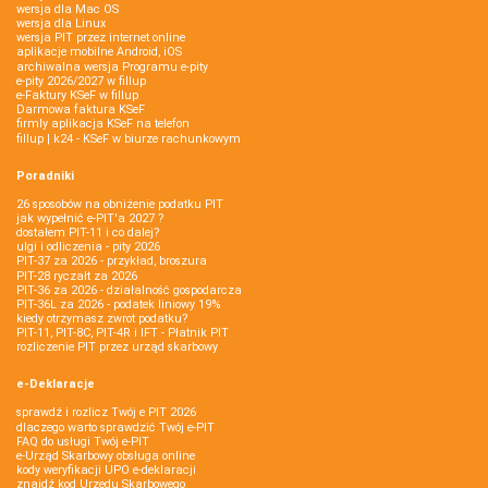
wersja dla Mac OS
wersja dla Linux
wersja PIT przez internet online
aplikacje mobilne Android, iOS
archiwalna wersja Programu e-pity
e-pity 2026/2027 w fillup
e‑Faktury KSeF w fillup
Darmowa faktura KSeF
firmly aplikacja KSeF na telefon
fillup | k24 - KSeF w biurze rachunkowym
Poradniki
26 sposobów na obniżenie podatku PIT
jak wypełnić e-PIT'a 2027 ?
dostałem PIT-11 i co dalej?
ulgi i odliczenia - pity 2026
PIT-37 za 2026 - przykład, broszura
PIT-28 ryczałt za 2026
PIT-36 za 2026 - działalność gospodarcza
PIT-36L za 2026 - podatek liniowy 19%
kiedy otrzymasz zwrot podatku?
PIT-11, PIT-8C, PIT-4R i IFT - Płatnik PIT
rozliczenie PIT przez urząd skarbowy
e-Deklaracje
sprawdź i rozlicz Twój e PIT 2026
dlaczego warto sprawdzić Twój e-PIT
FAQ do usługi Twój e-PIT
e-Urząd Skarbowy obsługa online
kody weryfikacji UPO e-deklaracji
znajdź kod Urzędu Skarbowego