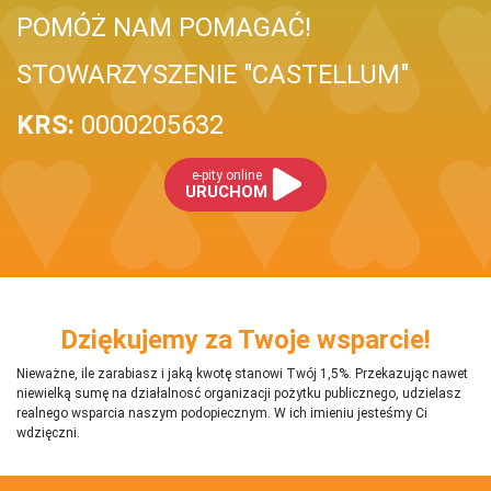
POMÓŻ NAM POMAGAĆ!
STOWARZYSZENIE "CASTELLUM"
KRS:
0000205632
e-pity online
URUCHOM
Dziękujemy za Twoje wsparcie!
Nieważne, ile zarabiasz i jaką kwotę stanowi Twój 1,5%. Przekazując nawet
niewielką sumę na działalnosć organizacji pożytku publicznego, udzielasz
realnego wsparcia naszym podopiecznym. W ich imieniu jesteśmy Ci
wdzięczni.