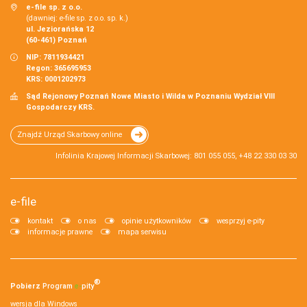
e-file sp. z o.o.
(dawniej: e-file sp. z o.o. sp. k.)
ul. Jeziorańska 12
(60-461) Poznań
NIP: 7811934421
Regon: 365695953
KRS: 0001202973
Sąd Rejonowy Poznań Nowe Miasto i Wilda w Poznaniu Wydział VIII
Gospodarczy KRS.
Znajdź Urząd Skarbowy online
Infolinia Krajowej Informacji Skarbowej: 801 055 055, +48 22 330 03 30
e-file
kontakt
o nas
opinie użytkowników
wesprzyj e-pity
informacje prawne
mapa serwisu
®
Pobierz
Program
e‑
pity
wersja dla Windows