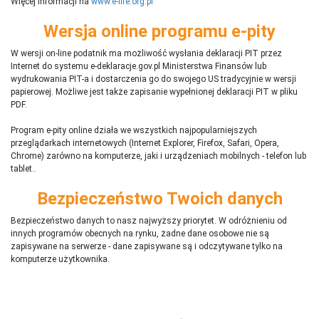
Więcej informacji na
www.e-life.org.pl
Wersja online programu e-pity
W wersji on-line podatnik ma możliwość wysłania deklaracji PIT przez
Internet do systemu e-deklaracje.gov.pl Ministerstwa Finansów lub
wydrukowania PIT-a i dostarczenia go do swojego US tradycyjnie w wersji
papierowej. Możliwe jest także zapisanie wypełnionej deklaracji PIT w pliku
PDF.
Program e-pity online działa we wszystkich najpopularniejszych
przeglądarkach internetowych (Internet Explorer, Firefox, Safari, Opera,
Chrome) zarówno na komputerze, jaki i urządzeniach mobilnych - telefon lub
tablet..
Bezpieczeństwo Twoich danych
Bezpieczeństwo danych to nasz najwyższy priorytet. W odróżnieniu od
innych programów obecnych na rynku,
ż
adne dane osobowe nie są
zapisywane na serwerze - dane zapisywane są i odczytywane tylko na
komputerze użytkownika.