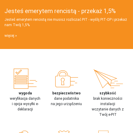
Jesteś emerytem rencistą - przekaż 1,5%
Jesteś emerytem rencistą nie musisz rozliczać PIT - wyślij PIT‑OP i przekaż
nam Twój 1,5%
więcej
wygoda
bezpieczeństwo
szybkość
weryfikacja danych
dane podatnika
brak konieczności
i opcja wysyłki e-
na jego urządzeniu
instalacji
deklaracji
wczytanie danych z
Twój e-PIT