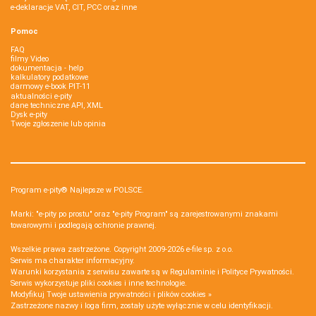
e-deklaracje VAT, CIT, PCC oraz inne
Pomoc
FAQ
filmy Video
dokumentacja - help
kalkulatory podatkowe
darmowy e-book PIT-11
aktualności e-pity
dane techniczne API, XML
Dysk e-pity
Twoje zgłoszenie lub opinia
Program e-pity® Najlepsze w POLSCE.
Marki: "e-pity po prostu" oraz "e-pity Program" są zarejestrowanymi znakami
towarowymi i podlegają ochronie prawnej.
Wszelkie prawa zastrzeżone. Copyright 2009-2026
e-file sp. z o.o.
Serwis ma charakter informacyjny.
Warunki korzystania z serwisu zawarte są w
Regulaminie
i
Polityce Prywatności
.
Serwis wykorzystuje
pliki cookies i inne technologie
.
Modyfikuj Twoje ustawienia prywatności i plików cookies »
Zastrzeżone nazwy i loga firm, zostały użyte wyłącznie w celu identyfikacji.