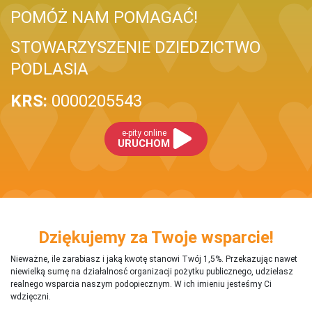
POMÓŻ NAM POMAGAĆ!
STOWARZYSZENIE DZIEDZICTWO
PODLASIA
KRS:
0000205543
e-pity online
URUCHOM
Dziękujemy za Twoje wsparcie!
Nieważne, ile zarabiasz i jaką kwotę stanowi Twój 1,5%. Przekazując nawet
niewielką sumę na działalnosć organizacji pożytku publicznego, udzielasz
realnego wsparcia naszym podopiecznym. W ich imieniu jesteśmy Ci
wdzięczni.