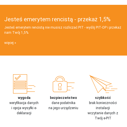
Jesteś emerytem rencistą - przekaż 1,5%
Jesteś emerytem rencistą nie musisz rozliczać PIT - wyślij PIT‑OP i przekaż
nam Twój 1,5%
więcej
wygoda
bezpieczeństwo
szybkość
weryfikacja danych
dane podatnika
brak konieczności
i opcja wysyłki e-
na jego urządzeniu
instalacji
deklaracji
wczytanie danych z
Twój e-PIT