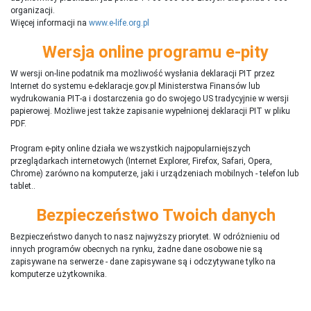
organizacji.
Więcej informacji na
www.e-life.org.pl
Wersja online programu e-pity
W wersji on-line podatnik ma możliwość wysłania deklaracji PIT przez
Internet do systemu e-deklaracje.gov.pl Ministerstwa Finansów lub
wydrukowania PIT-a i dostarczenia go do swojego US tradycyjnie w wersji
papierowej. Możliwe jest także zapisanie wypełnionej deklaracji PIT w pliku
PDF.
Program e-pity online działa we wszystkich najpopularniejszych
przeglądarkach internetowych (Internet Explorer, Firefox, Safari, Opera,
Chrome) zarówno na komputerze, jaki i urządzeniach mobilnych - telefon lub
tablet..
Bezpieczeństwo Twoich danych
Bezpieczeństwo danych to nasz najwyższy priorytet. W odróżnieniu od
innych programów obecnych na rynku,
ż
adne dane osobowe nie są
zapisywane na serwerze - dane zapisywane są i odczytywane tylko na
komputerze użytkownika.