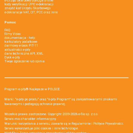
e-Urząd Skarbowy obsługa online
kody weryfikacji UPO e-deklaracji
znajdź kod Urzędu Skarbowego
e-deklaracje VAT, CIT, PCC oraz inne
Pomoc
FAQ
filmy Video
dokumentacja - help
kalkulatory podatkowe
darmowy e-book PIT-11
aktualności e-pity
dane techniczne API, XML
Dysk e-pity
Twoje zgłoszenie lub opinia
Program e-pity® Najlepsze w POLSCE.
Marki: "e-pity po prostu" oraz "e-pity Program" są zarejestrowanymi znakami
towarowymi i podlegają ochronie prawnej.
Wszelkie prawa zastrzeżone. Copyright 2009-2026
e-file sp. z o.o.
Serwis ma charakter informacyjny.
Warunki korzystania z serwisu zawarte są w
Regulaminie
i
Polityce Prywatności
.
Serwis wykorzystuje
pliki cookies i inne technologie
.