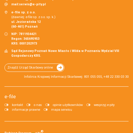
mail:
serwis@e-pity.pl
e-file sp. z o.o.
(dawniej: e-file sp. z o.o. sp. k.)
ul. Jeziorańska 12
(60-461) Poznań
NIP: 7811934421
Regon: 365695953
KRS: 0001202973
Sąd Rejonowy Poznań Nowe Miasto i Wilda w Poznaniu Wydział VIII
Gospodarczy KRS.
Znajdź Urząd Skarbowy online
Infolinia Krajowej Informacji Skarbowej: 801 055 055, +48 22 330 03 30
e-file
kontakt
o nas
opinie użytkowników
wesprzyj e-pity
informacje prawne
mapa serwisu
®