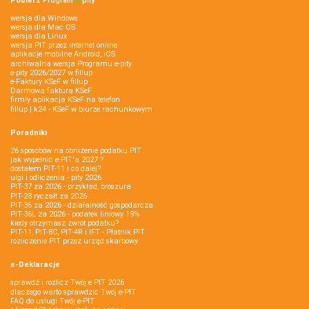
Pobierz
Program
e‑
pity
wersja dla Windows
wersja dla Mac OS
wersja dla Linux
wersja PIT przez internet online
aplikacje mobilne Android, iOS
archiwalna wersja Programu e-pity
e-pity 2026/2027 w fillup
e‑Faktury KSeF w fillup
Darmowa faktura KSeF
firmly aplikacja KSeF na telefon
fillup | k24 - KSeF w biurze rachunkowym
Poradniki
26 sposobów na obniżenie podatku PIT
jak wypełnić e-PIT'a 2027 ?
dostałem PIT-11 i co dalej?
ulgi i odliczenia - pity 2026
PIT-37 za 2026 - przykład, broszura
PIT-28 ryczałt za 2026
PIT-36 za 2026 - działalność gospodarcza
PIT-36L za 2026 - podatek liniowy 19%
kiedy otrzymasz zwrot podatku?
PIT-11, PIT-8C, PIT-4R i IFT - Płatnik PIT
rozliczenie PIT przez urząd skarbowy
e-Deklaracje
sprawdź i rozlicz Twój e PIT 2026
dlaczego warto sprawdzić Twój e-PIT
FAQ do usługi Twój e-PIT