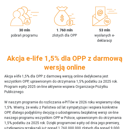
30 mln
1.760 mln
53 mln
pobrań programu
złotych dla OPP
wysłanych e-
deklaracji
Akcja e-life 1,5% dla OPP z darmową
wersją online
Akcja e-life 1,5% dla OPP z darmową wersją online dedykowna jest
wszystkim OPP, uprawnionym do otrzymania 1,5% podatku za 2025 rok.
Program e-pity 2025 on-line aktywnie wspiera Organizacje Pożytku
Publicznego.
W naszym programie do rozliczania e-PITów w 2026 roku wspieramy ideę
1,5%. Wiemy, że wielu z Państwa od lat sympatyzuje i wspiera konkretne
OPP, dlatego podjęliśmy decyzję o udostępnieniu bezpłatnej wersji on-line
naszego programu wszystkim OPP w Polsce, uprawnionym do otrzymania
1,5% podatku za 2025 rok. Dzięki programowi e-pity od dnia jego premiery,
użytkownicy przekazali już ponad 1 760 000 000 złotych dla ponad 9 000