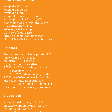
Pobierz
Program
e‑
pity
wersja dla Windows
wersja dla Mac OS
wersja dla Linux
wersja PIT przez internet online
aplikacje mobilne Android, iOS
archiwalna wersja Programu e-pity
e-pity 2026/2027 w fillup
e‑Faktury KSeF w fillup
Darmowa faktura KSeF
firmly aplikacja KSeF na telefon
fillup | k24 - KSeF w biurze rachunkowym
Poradniki
26 sposobów na obniżenie podatku PIT
jak wypełnić e-PIT'a 2027 ?
dostałem PIT-11 i co dalej?
ulgi i odliczenia - pity 2026
PIT-37 za 2026 - przykład, broszura
PIT-28 ryczałt za 2026
PIT-36 za 2026 - działalność gospodarcza
PIT-36L za 2026 - podatek liniowy 19%
kiedy otrzymasz zwrot podatku?
PIT-11, PIT-8C, PIT-4R i IFT - Płatnik PIT
rozliczenie PIT przez urząd skarbowy
e-Deklaracje
sprawdź i rozlicz Twój e PIT 2026
dlaczego warto sprawdzić Twój e-PIT
FAQ do usługi Twój e-PIT