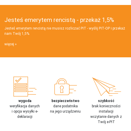
Jesteś emerytem rencistą - przekaż 1,5%
Jesteś emerytem rencistą nie musisz rozliczać PIT - wyślij PIT‑OP i przekaż
nam Twój 1,5%
więcej
wygoda
bezpieczeństwo
szybkość
weryfikacja danych
dane podatnika
brak konieczności
i opcja wysyłki e-
na jego urządzeniu
instalacji
deklaracji
wczytanie danych z
Twój e-PIT