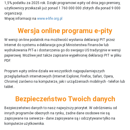
1,5% podatku za 2025 rok. Dzięki programowi e-pity od dnia jego premiery,
użytkownicy przekazali już ponad 1 760 000 000 złotych dla ponad 9 000
organizacji.
Więcej informacji na
www.e-life.org.pl
Wersja online programu e-pity
W wersji on-line podatnik ma możliwość wysłania deklaracji PIT przez
Internet do systemu e-deklaracje.gov.pl Ministerstwa Finansów lub
wydrukowania PIT-a i dostarczenia go do swojego US tradycyjnie w wersji
papierowej. Możliwe jest także zapisanie wypełnionej deklaracji PIT w pliku
PDF.
Program e-pity online działa we wszystkich najpopularniejszych
przeglądarkach internetowych (Internet Explorer, Firefox, Safari, Opera,
Chrome) zarówno na komputerze, jaki i urządzeniach mobilnych - telefon lub
tablet..
Bezpieczeństwo Twoich danych
Bezpieczeństwo danych to nasz najwyższy priorytet. W odróżnieniu od
innych programów obecnych na rynku,
ż
adne dane osobowe nie są
zapisywane na serwerze - dane zapisywane są i odczytywane tylko na
komputerze użytkownika.