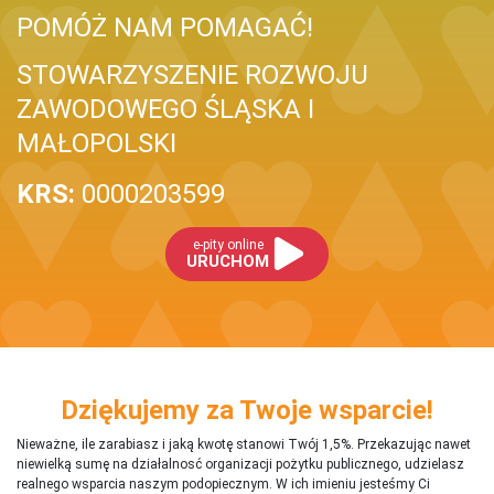
POMÓŻ NAM POMAGAĆ!
STOWARZYSZENIE ROZWOJU
ZAWODOWEGO ŚLĄSKA I
MAŁOPOLSKI
KRS:
0000203599
e-pity online
URUCHOM
Dziękujemy za Twoje wsparcie!
Nieważne, ile zarabiasz i jaką kwotę stanowi Twój 1,5%. Przekazując nawet
niewielką sumę na działalnosć organizacji pożytku publicznego, udzielasz
realnego wsparcia naszym podopiecznym. W ich imieniu jesteśmy Ci