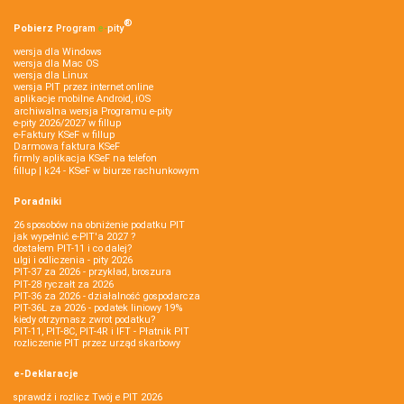
®
Pobierz
Program
e‑
pity
wersja dla Windows
wersja dla Mac OS
wersja dla Linux
wersja PIT przez internet online
aplikacje mobilne Android, iOS
archiwalna wersja Programu e-pity
e-pity 2026/2027 w fillup
e‑Faktury KSeF w fillup
Darmowa faktura KSeF
firmly aplikacja KSeF na telefon
fillup | k24 - KSeF w biurze rachunkowym
Poradniki
26 sposobów na obniżenie podatku PIT
jak wypełnić e-PIT'a 2027 ?
dostałem PIT-11 i co dalej?
ulgi i odliczenia - pity 2026
PIT-37 za 2026 - przykład, broszura
PIT-28 ryczałt za 2026
PIT-36 za 2026 - działalność gospodarcza
PIT-36L za 2026 - podatek liniowy 19%
kiedy otrzymasz zwrot podatku?
PIT-11, PIT-8C, PIT-4R i IFT - Płatnik PIT
rozliczenie PIT przez urząd skarbowy
e-Deklaracje
sprawdź i rozlicz Twój e PIT 2026