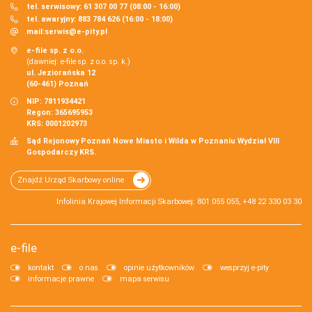
tel. serwisowy: 61 307 00 77 (08:00 - 16:00)
tel. awaryjny: 883 784 626 (16:00 - 18:00)
mail:
serwis@e-pity.pl
e-file sp. z o.o.
(dawniej: e-file sp. z o.o. sp. k.)
ul. Jeziorańska 12
(60-461) Poznań
NIP: 7811934421
Regon: 365695953
KRS: 0001202973
Sąd Rejonowy Poznań Nowe Miasto i Wilda w Poznaniu Wydział VIII
Gospodarczy KRS.
Znajdź Urząd Skarbowy online
Infolinia Krajowej Informacji Skarbowej: 801 055 055, +48 22 330 03 30
e-file
kontakt
o nas
opinie użytkowników
wesprzyj e-pity
informacje prawne
mapa serwisu