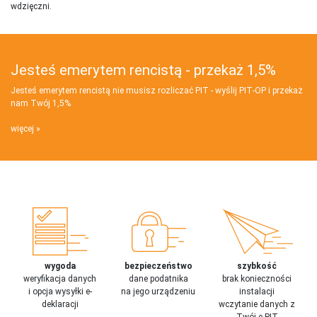
wdzięczni.
Jesteś emerytem rencistą - przekaż 1,5%
Jesteś emerytem rencistą nie musisz rozliczać PIT - wyślij PIT‑OP i przekaż
nam Twój 1,5%
więcej
wygoda
bezpieczeństwo
szybkość
weryfikacja danych
dane podatnika
brak konieczności
i opcja wysyłki e-
na jego urządzeniu
instalacji
deklaracji
wczytanie danych z
Twój e-PIT