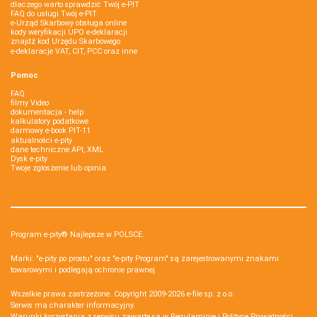
dlaczego warto sprawdzić Twój e-PIT
FAQ do usługi Twój e-PIT
e-Urząd Skarbowy obsługa online
kody weryfikacji UPO e-deklaracji
znajdź kod Urzędu Skarbowego
e-deklaracje VAT, CIT, PCC oraz inne
Pomoc
FAQ
filmy Video
dokumentacja - help
kalkulatory podatkowe
darmowy e-book PIT-11
aktualności e-pity
dane techniczne API, XML
Dysk e-pity
Twoje zgłoszenie lub opinia
Program e-pity® Najlepsze w POLSCE.
Marki: "e-pity po prostu" oraz "e-pity Program" są zarejestrowanymi znakami
towarowymi i podlegają ochronie prawnej.
Wszelkie prawa zastrzeżone. Copyright 2009-2026
e-file sp. z o.o.
Serwis ma charakter informacyjny.
Warunki korzystania z serwisu zawarte są w
Regulaminie
i
Polityce Prywatności
.