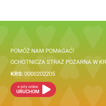
POMÓŻ NAM POMAGAĆ!
OCHOTNICZA STRAŻ POŻARNA W K
KRS:
0000202205
e-pity online
URUCHOM