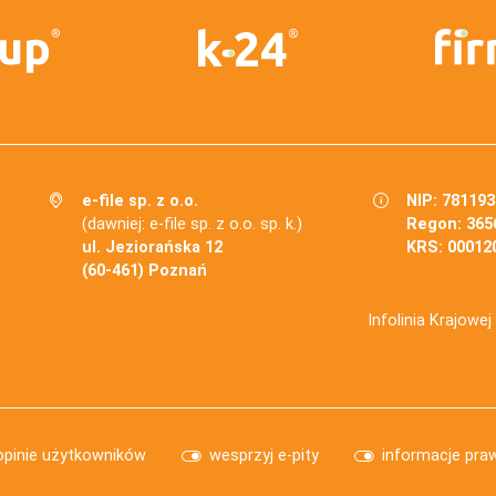
e-file sp. z o.o.
NIP: 78119
(dawniej: e-file sp. z o.o. sp. k.)
Regon: 365
ul. Jeziorańska 12
KRS: 00012
(60-461) Poznań
Infolinia Krajowe
opinie użytkowników
wesprzyj e-pity
informacje pra