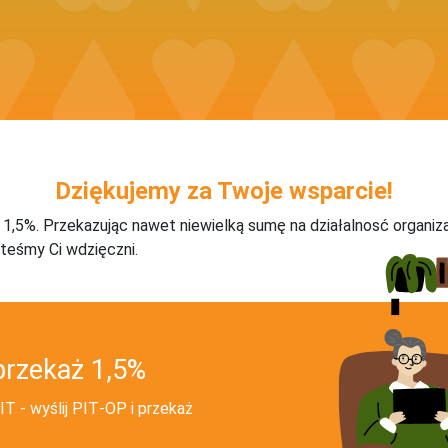
Dziękujemy za Twoje wsparcie!
j 1,5%. Przekazując nawet niewielką sumę na działalnosć organiz
teśmy Ci wdzięczni.
przekaż 1,5%
T - wyślij PIT‑OP i przekaż