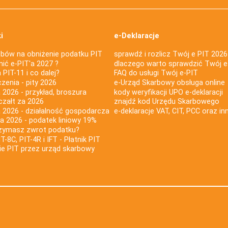
i
e-Deklaracje
bów na obniżenie podatku PIT
sprawdź i rozlicz Twój e PIT 2026
nić e-PIT'a 2027 ?
dlaczego warto sprawdzić Twój e
PIT-11 i co dalej?
FAQ do usługi Twój e-PIT
iczenia - pity 2026
e-Urząd Skarbowy obsługa online
 2026 - przykład, broszura
kody weryfikacji UPO e-deklaracji
czałt za 2026
znajdź kod Urzędu Skarbowego
a 2026 - działalność gospodarcza
e-deklaracje VAT, CIT, PCC oraz in
za 2026 - podatek liniowy 19%
rzymasz zwrot podatku?
IT-8C, PIT-4R i IFT - Płatnik PIT
nie PIT przez urząd skarbowy