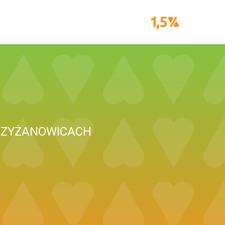
RZYŻANOWICACH