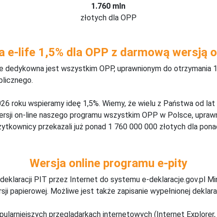
1.760 mln
złotych dla OPP
a e-life 1,5% dla OPP z darmową wersją o
ine dedykowna jest wszystkim OPP, uprawnionym do otrzymania 1
blicznego.
26 roku wspieramy ideę 1,5%. Wiemy, że wielu z Państwa od lat
wersji on-line naszego programu wszystkim OPP w Polsce, upraw
żytkownicy przekazali już ponad 1 760 000 000 złotych dla ponad
Wersja online programu e-pity
deklaracji PIT przez Internet do systemu e-deklaracje.gov.pl M
ji papierowej. Możliwe jest także zapisanie wypełnionej deklarac
pularniejszych przeglądarkach internetowych (Internet Explorer, 