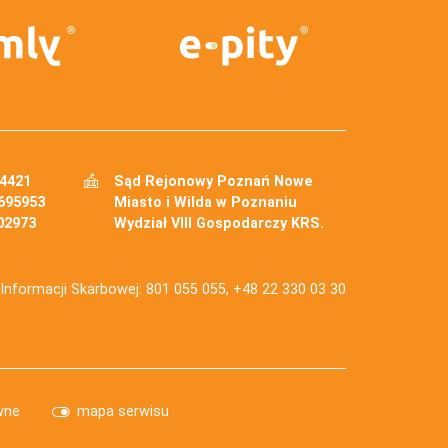
34421
Sąd Rejonowy Poznań Nowe
695953
Miasto i Wilda w Poznaniu
02973
Wydział VIII Gospodarczy KRS.
j Informacji Skarbowej: 801 055 055, +48 22 330 03 30
wne
mapa serwisu