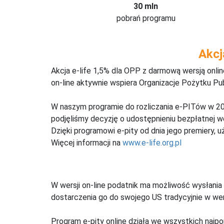
30 mln
pobrań programu
Akcj
Akcja e-life 1,5% dla OPP z darmową wersją onl
on-line aktywnie wspiera Organizacje Pożytku Pu
W naszym programie do rozliczania e-PITów w 20
podjęliśmy decyzję o udostępnieniu bezpłatnej 
Dzięki programowi e-pity od dnia jego premiery, u
Więcej informacji na
www.e-life.org.pl
W wersji on-line podatnik ma możliwość wysłania 
dostarczenia go do swojego US tradycyjnie w wers
Program e-pity online działa we wszystkich najpo