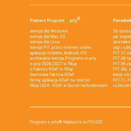
®
Pobierz
Program
e‑
pity
Poradnik
wersja dla Windows
26 sposo
wersja dla Mac OS
jak wypeł
wersja dla Linux
dostałem 
wersja PIT przez internet online
ulgi i odl
aplikacje mobilne Android, iOS
PIT-37 za
archiwalna wersja Programu e-pity
PIT-28 ry
e-pity 2026/2027 w fillup
PIT-36 z
e‑Faktury KSeF w fillup
PIT-36L 
Darmowa faktura KSeF
kiedy ot
firmly aplikacja KSeF na telefon
PIT-11, P
fillup | k24 - KSeF w biurze rachunkowym
rozlicze
Program e-pity® Najlepsze w POLSCE.