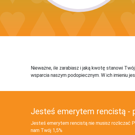
Nieważne, ile zarabiasz i jaką kwotę stanowi Twó
wsparcia naszym podopiecznym. W ich imieniu jes
Jesteś emerytem rencistą - 
Jesteś emerytem rencistą nie musisz rozliczać PI
nam Twój 1,5%