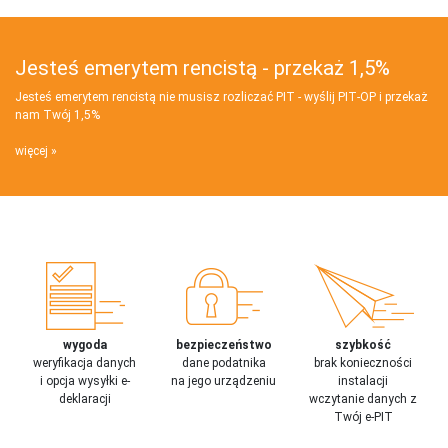
Jesteś emerytem rencistą - przekaż 1,5%
Jesteś emerytem rencistą nie musisz rozliczać PIT - wyślij PIT‑OP i przekaż
nam Twój 1,5%
więcej
wygoda
bezpieczeństwo
szybkość
weryfikacja danych
dane podatnika
brak konieczności
i opcja wysyłki e-
na jego urządzeniu
instalacji
deklaracji
wczytanie danych z
Twój e-PIT