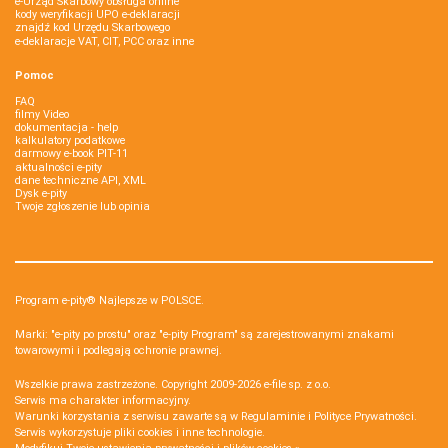
e-Urząd Skarbowy obsługa online
kody weryfikacji UPO e-deklaracji
znajdź kod Urzędu Skarbowego
e-deklaracje VAT, CIT, PCC oraz inne
Pomoc
FAQ
filmy Video
dokumentacja - help
kalkulatory podatkowe
darmowy e-book PIT-11
aktualności e-pity
dane techniczne API, XML
Dysk e-pity
Twoje zgłoszenie lub opinia
Program e-pity® Najlepsze w POLSCE.
Marki: "e-pity po prostu" oraz "e-pity Program" są zarejestrowanymi znakami
towarowymi i podlegają ochronie prawnej.
Wszelkie prawa zastrzeżone. Copyright 2009-2026
e-file sp. z o.o.
Serwis ma charakter informacyjny.
Warunki korzystania z serwisu zawarte są w
Regulaminie
i
Polityce Prywatności
.
Serwis wykorzystuje
pliki cookies i inne technologie
.