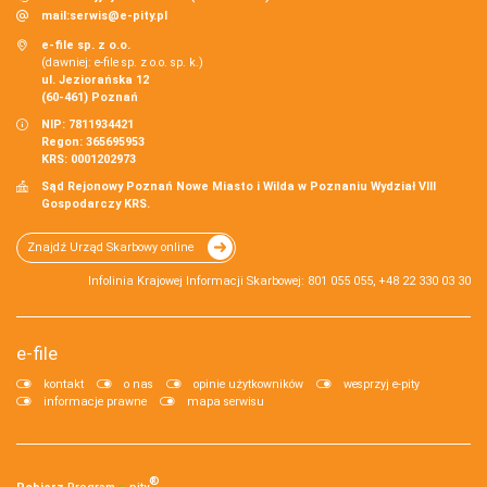
mail:
serwis@e-pity.pl
e-file sp. z o.o.
(dawniej: e-file sp. z o.o. sp. k.)
ul. Jeziorańska 12
(60-461) Poznań
NIP: 7811934421
Regon: 365695953
KRS: 0001202973
Sąd Rejonowy Poznań Nowe Miasto i Wilda w Poznaniu Wydział VIII
Gospodarczy KRS.
Znajdź Urząd Skarbowy online
Infolinia Krajowej Informacji Skarbowej: 801 055 055, +48 22 330 03 30
e-file
kontakt
o nas
opinie użytkowników
wesprzyj e-pity
informacje prawne
mapa serwisu
®