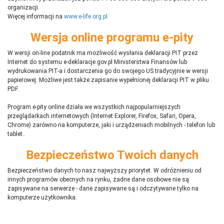
organizacji.
Więcej informacji na
www.e-life.org.pl
Wersja online programu e-pity
W wersji on-line podatnik ma możliwość wysłania deklaracji PIT przez
Internet do systemu e-deklaracje.gov.pl Ministerstwa Finansów lub
wydrukowania PIT-a i dostarczenia go do swojego US tradycyjnie w wersji
papierowej. Możliwe jest także zapisanie wypełnionej deklaracji PIT w pliku
PDF.
Program e-pity online działa we wszystkich najpopularniejszych
przeglądarkach internetowych (Internet Explorer, Firefox, Safari, Opera,
Chrome) zarówno na komputerze, jaki i urządzeniach mobilnych - telefon lub
tablet..
Bezpieczeństwo Twoich danych
Bezpieczeństwo danych to nasz najwyższy priorytet. W odróżnieniu od
innych programów obecnych na rynku,
ż
adne dane osobowe nie są
zapisywane na serwerze - dane zapisywane są i odczytywane tylko na
komputerze użytkownika.