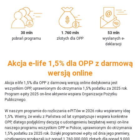
30 mln
1.760 mln
53 mln
pobrań programu
złotych dla OPP
wysłanych e-
deklaracji
Akcja e-life 1,5% dla OPP z darmową
wersją online
Akcja e-life 1,5% dla OPP z darmową wersją online dedykowna jest
wszystkim OPP, uprawnionym do otrzymania 1,5% podatku za 2025 rok.
Program e-pity 2025 on-line aktywnie wspiera Organizacje Pożytku
Publicznego.
W naszym programie do rozliczania e-PITów w 2026 roku wspieramy ideę
1,5%. Wiemy, że wielu z Państwa od lat sympatyzuje i wspiera konkretne
OPP, dlatego podjęliśmy decyzję o udostępnieniu bezpłatnej wersji on-line
naszego programu wszystkim OPP w Polsce, uprawnionym do otrzymania
1,5% podatku za 2025 rok. Dzięki programowi e-pity od dnia jego premiery,
użytkownicy przekazali już ponad 1 760 000 000 złotych dla ponad 9 000