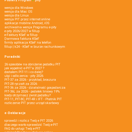
Pobierz
Program
e‑
pity
wersja dla Windows
wersja dla Mac OS
wersja dla Linux
wersja PIT przez internet online
aplikacje mobilne Android, iOS
archiwalna wersja Programu e-pity
e-pity 2026/2027 w fillup
e‑Faktury KSeF w fillup
Darmowa faktura KSeF
firmly aplikacja KSeF na telefon
fillup | k24 - KSeF w biurze rachunkowym
Poradniki
26 sposobów na obniżenie podatku PIT
jak wypełnić e-PIT'a 2027 ?
dostałem PIT-11 i co dalej?
ulgi i odliczenia - pity 2026
PIT-37 za 2026 - przykład, broszura
PIT-28 ryczałt za 2026
PIT-36 za 2026 - działalność gospodarcza
PIT-36L za 2026 - podatek liniowy 19%
kiedy otrzymasz zwrot podatku?
PIT-11, PIT-8C, PIT-4R i IFT - Płatnik PIT
rozliczenie PIT przez urząd skarbowy
e-Deklaracje
sprawdź i rozlicz Twój e PIT 2026
dlaczego warto sprawdzić Twój e-PIT
FAQ do usługi Twój e-PIT