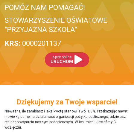
POMÓŻ NAM POMAGAĆ!
STOWARZYSZENIE OŚWIATOWE
"PRZYJAZNA SZKOŁA"
KRS:
0000201137
e-pity online
URUCHOM
Dziękujemy za Twoje wsparcie!
Nieważne, ile zarabiasz i jaką kwotę stanowi Twój 1,5%. Przekazując nawet
niewielką sumę na działalnosć organizacji pożytku publicznego, udzielasz
realnego wsparcia naszym podopiecznym. W ich imieniu jesteśmy Ci
wdzięczni.