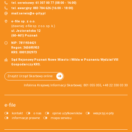
tel. serwisowy: 61 307 00 77 (08:00 - 16:00)
tel. awaryjny: 883 784 626 (16:00 - 18:00)
mail:
serwis@e-pity.pl
e-file sp. z o.o.
(dawniej: e-file sp. z o.o. sp. k.)
ul. Jeziorańska 12
(60-461) Poznań
NIP: 7811934421
Regon: 365695953
KRS: 0001202973
Sąd Rejonowy Poznań Nowe Miasto i Wilda w Poznaniu Wydział VIII
Gospodarczy KRS.
Znajdź Urząd Skarbowy online
Infolinia Krajowej Informacji Skarbowej: 801 055 055, +48 22 330 03 30
e-file
kontakt
o nas
opinie użytkowników
wesprzyj e-pity
informacje prawne
mapa serwisu