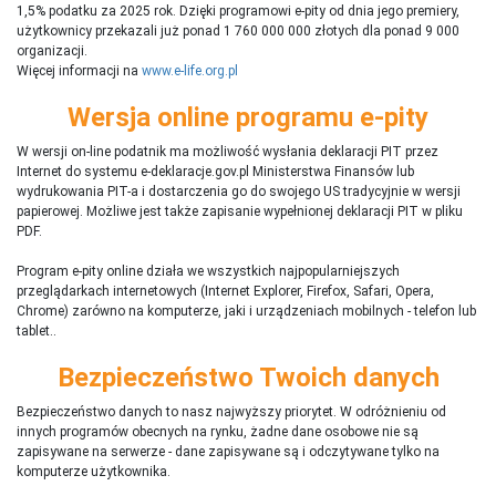
1,5% podatku za 2025 rok. Dzięki programowi e-pity od dnia jego premiery,
użytkownicy przekazali już ponad 1 760 000 000 złotych dla ponad 9 000
organizacji.
Więcej informacji na
www.e-life.org.pl
Wersja online programu e-pity
W wersji on-line podatnik ma możliwość wysłania deklaracji PIT przez
Internet do systemu e-deklaracje.gov.pl Ministerstwa Finansów lub
wydrukowania PIT-a i dostarczenia go do swojego US tradycyjnie w wersji
papierowej. Możliwe jest także zapisanie wypełnionej deklaracji PIT w pliku
PDF.
Program e-pity online działa we wszystkich najpopularniejszych
przeglądarkach internetowych (Internet Explorer, Firefox, Safari, Opera,
Chrome) zarówno na komputerze, jaki i urządzeniach mobilnych - telefon lub
tablet..
Bezpieczeństwo Twoich danych
Bezpieczeństwo danych to nasz najwyższy priorytet. W odróżnieniu od
innych programów obecnych na rynku,
ż
adne dane osobowe nie są
zapisywane na serwerze - dane zapisywane są i odczytywane tylko na
komputerze użytkownika.