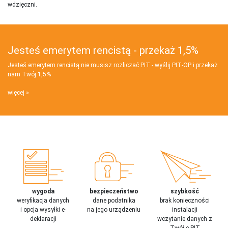
wdzięczni.
Jesteś emerytem rencistą - przekaż 1,5%
Jesteś emerytem rencistą nie musisz rozliczać PIT - wyślij PIT‑OP i przekaż
nam Twój 1,5%
więcej
wygoda
bezpieczeństwo
szybkość
weryfikacja danych
dane podatnika
brak konieczności
i opcja wysyłki e-
na jego urządzeniu
instalacji
deklaracji
wczytanie danych z
Twój e-PIT