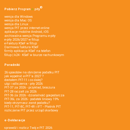
®
Pobierz
Program
e‑
pity
wersja dla Windows
wersja dla Mac OS
wersja dla Linux
wersja PIT przez internet online
aplikacje mobilne Android, iOS
archiwalna wersja Programu e-pity
e-pity 2026/2027 w fillup
e‑Faktury KSeF w fillup
Darmowa faktura KSeF
firmly aplikacja KSeF na telefon
fillup | k24 - KSeF w biurze rachunkowym
Poradniki
26 sposobów na obniżenie podatku PIT
jak wypełnić e-PIT'a 2027 ?
dostałem PIT-11 i co dalej?
ulgi i odliczenia - pity 2026
PIT-37 za 2026 - przykład, broszura
PIT-28 ryczałt za 2026
PIT-36 za 2026 - działalność gospodarcza
PIT-36L za 2026 - podatek liniowy 19%
kiedy otrzymasz zwrot podatku?
PIT-11, PIT-8C, PIT-4R i IFT - Płatnik PIT
rozliczenie PIT przez urząd skarbowy
e-Deklaracje
sprawdź i rozlicz Twój e PIT 2026