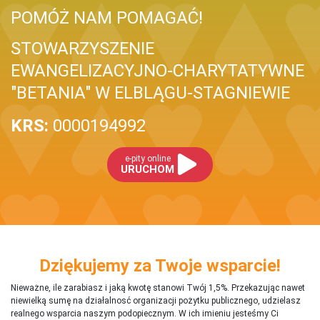
POMÓŻ NAM POMAGAĆ!
STOWARZYSZENIE
EWANGELIZACYJNO-CHARYTATYWNE
"BETANIA" W ELBLĄGU-STAGNIEWIE
KRS:
0000194992
e-pity online
URUCHOM
Dziękujemy za Twoje wsparcie!
Nieważne, ile zarabiasz i jaką kwotę stanowi Twój 1,5%. Przekazując nawet
niewielką sumę na działalnosć organizacji pożytku publicznego, udzielasz
realnego wsparcia naszym podopiecznym. W ich imieniu jesteśmy Ci