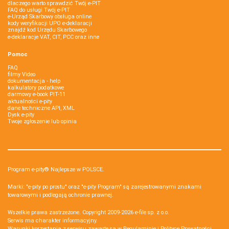
dlaczego warto sprawdzić Twój e-PIT
FAQ do usługi Twój e-PIT
e-Urząd Skarbowy obsługa online
kody weryfikacji UPO e-deklaracji
znajdź kod Urzędu Skarbowego
e-deklaracje VAT, CIT, PCC oraz inne
Pomoc
FAQ
filmy Video
dokumentacja - help
kalkulatory podatkowe
darmowy e-book PIT-11
aktualności e-pity
dane techniczne API, XML
Dysk e-pity
Twoje zgłoszenie lub opinia
Program e-pity® Najlepsze w POLSCE.
Marki: "e-pity po prostu" oraz "e-pity Program" są zarejestrowanymi znakami
towarowymi i podlegają ochronie prawnej.
Wszelkie prawa zastrzeżone. Copyright 2009-2026
e-file sp. z o.o.
Serwis ma charakter informacyjny.
Warunki korzystania z serwisu zawarte są w
Regulaminie
i
Polityce Prywatności
.