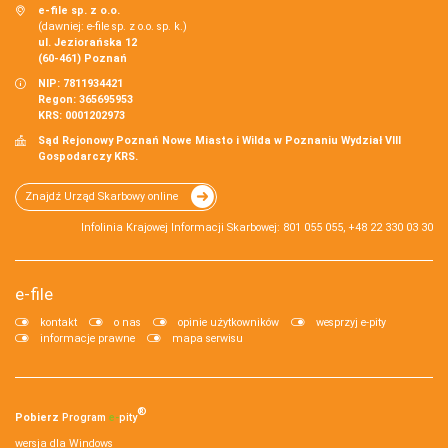
e-file sp. z o.o.
(dawniej: e-file sp. z o.o. sp. k.)
ul. Jeziorańska 12
(60-461) Poznań
NIP: 7811934421
Regon: 365695953
KRS: 0001202973
Sąd Rejonowy Poznań Nowe Miasto i Wilda w Poznaniu Wydział VIII
Gospodarczy KRS.
Znajdź Urząd Skarbowy online
Infolinia Krajowej Informacji Skarbowej: 801 055 055, +48 22 330 03 30
e-file
kontakt
o nas
opinie użytkowników
wesprzyj e-pity
informacje prawne
mapa serwisu
®
Pobierz
Program
e‑
pity
wersja dla Windows