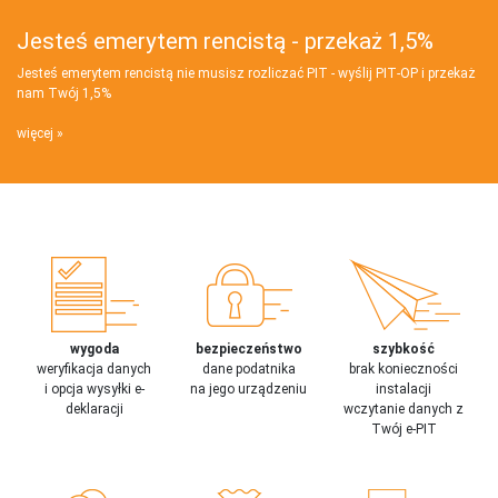
Jesteś emerytem rencistą - przekaż 1,5%
Jesteś emerytem rencistą nie musisz rozliczać PIT - wyślij PIT‑OP i przekaż
nam Twój 1,5%
więcej
wygoda
bezpieczeństwo
szybkość
weryfikacja danych
dane podatnika
brak konieczności
i opcja wysyłki e-
na jego urządzeniu
instalacji
deklaracji
wczytanie danych z
Twój e-PIT