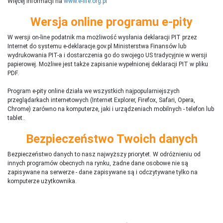
Więcej informacji na
www.e-life.org.pl
Wersja online programu e-pity
W wersji on-line podatnik ma możliwość wysłania deklaracji PIT przez
Internet do systemu e-deklaracje.gov.pl Ministerstwa Finansów lub
wydrukowania PIT-a i dostarczenia go do swojego US tradycyjnie w wersji
papierowej. Możliwe jest także zapisanie wypełnionej deklaracji PIT w pliku
PDF.
Program e-pity online działa we wszystkich najpopularniejszych
przeglądarkach internetowych (Internet Explorer, Firefox, Safari, Opera,
Chrome) zarówno na komputerze, jaki i urządzeniach mobilnych - telefon lub
tablet..
Bezpieczeństwo Twoich danych
Bezpieczeństwo danych to nasz najwyższy priorytet. W odróżnieniu od
innych programów obecnych na rynku,
ż
adne dane osobowe nie są
zapisywane na serwerze - dane zapisywane są i odczytywane tylko na
komputerze użytkownika.