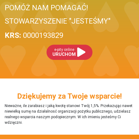
POMÓŻ NAM POMAGAĆ!
STOWARZYSZENIE "JESTEŚMY"
KRS:
0000193829
e-pity online
URUCHOM
Dziękujemy za Twoje wsparcie!
Nieważne, ile zarabiasz i jaką kwotę stanowi Twój 1,5%. Przekazując nawet
niewielką sumę na działalnosć organizacji pożytku publicznego, udzielasz
realnego wsparcia naszym podopiecznym. W ich imieniu jesteśmy Ci
wdzięczni.