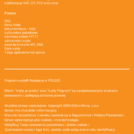
e-deklaracje VAT, CIT, PCC oraz inne
Pomoc
FAQ
filmy Video
dokumentacja - help
kalkulatory podatkowe
darmowy e-book PIT-11
aktualności e-pity
dane techniczne API, XML
Dysk e-pity
Twoje zgłoszenie lub opinia
Program e-pity® Najlepsze w POLSCE.
Marki: "e-pity po prostu" oraz "e-pity Program" są zarejestrowanymi znakami
towarowymi i podlegają ochronie prawnej.
Wszelkie prawa zastrzeżone. Copyright 2009-2026
e-file sp. z o.o.
Serwis ma charakter informacyjny.
Warunki korzystania z serwisu zawarte są w
Regulaminie
i
Polityce Prywatności
.
Serwis wykorzystuje
pliki cookies i inne technologie
.
Modyfikuj Twoje ustawienia prywatności i plików cookies »
Zastrzeżone nazwy i loga firm, zostały użyte wyłącznie w celu identyfikacji.