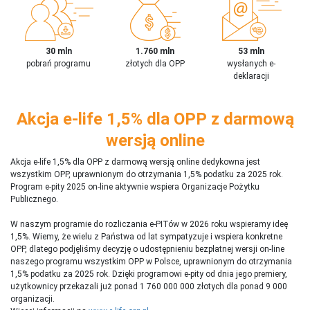
30 mln
1.760 mln
53 mln
pobrań programu
złotych dla OPP
wysłanych e-
deklaracji
Akcja e-life 1,5% dla OPP z darmową
wersją online
Akcja e-life 1,5% dla OPP z darmową wersją online dedykowna jest
wszystkim OPP, uprawnionym do otrzymania 1,5% podatku za 2025 rok.
Program e-pity 2025 on-line aktywnie wspiera Organizacje Pożytku
Publicznego.
W naszym programie do rozliczania e-PITów w 2026 roku wspieramy ideę
1,5%. Wiemy, że wielu z Państwa od lat sympatyzuje i wspiera konkretne
OPP, dlatego podjęliśmy decyzję o udostępnieniu bezpłatnej wersji on-line
naszego programu wszystkim OPP w Polsce, uprawnionym do otrzymania
1,5% podatku za 2025 rok. Dzięki programowi e-pity od dnia jego premiery,
użytkownicy przekazali już ponad 1 760 000 000 złotych dla ponad 9 000
organizacji.