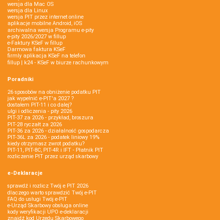
wersja dla Mac OS
wersja dla Linux
wersja PIT przez internet online
aplikacje mobilne Android, iOS
archiwalna wersja Programu e-pity
e-pity 2026/2027 w fillup
e‑Faktury KSeF w fillup
Darmowa faktura KSeF
firmly aplikacja KSeF na telefon
fillup | k24 - KSeF w biurze rachunkowym
Poradniki
26 sposobów na obniżenie podatku PIT
jak wypełnić e-PIT'a 2027 ?
dostałem PIT-11 i co dalej?
ulgi i odliczenia - pity 2026
PIT-37 za 2026 - przykład, broszura
PIT-28 ryczałt za 2026
PIT-36 za 2026 - działalność gospodarcza
PIT-36L za 2026 - podatek liniowy 19%
kiedy otrzymasz zwrot podatku?
PIT-11, PIT-8C, PIT-4R i IFT - Płatnik PIT
rozliczenie PIT przez urząd skarbowy
e-Deklaracje
sprawdź i rozlicz Twój e PIT 2026
dlaczego warto sprawdzić Twój e-PIT
FAQ do usługi Twój e-PIT
e-Urząd Skarbowy obsługa online
kody weryfikacji UPO e-deklaracji
znajdź kod Urzędu Skarbowego