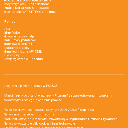
e-Urząd Skarbowy obsługa online
kody weryfikacji UPO e-deklaracji
znajdź kod Urzędu Skarbowego
e-deklaracje VAT, CIT, PCC oraz inne
Pomoc
FAQ
filmy Video
dokumentacja - help
kalkulatory podatkowe
darmowy e-book PIT-11
aktualności e-pity
dane techniczne API, XML
Dysk e-pity
Twoje zgłoszenie lub opinia
Program e-pity® Najlepsze w POLSCE.
Marki: "e-pity po prostu" oraz "e-pity Program" są zarejestrowanymi znakami
towarowymi i podlegają ochronie prawnej.
Wszelkie prawa zastrzeżone. Copyright 2009-2026
e-file sp. z o.o.
Serwis ma charakter informacyjny.
Warunki korzystania z serwisu zawarte są w
Regulaminie
i
Polityce Prywatności
.
Serwis wykorzystuje
pliki cookies i inne technologie
.