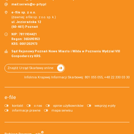
mail:
serwis@e-pity.pl
e-file sp. z o.o.
(dawniej: e-file sp. z o.o. sp. k.)
ul. Jeziorańska 12
(60-461) Poznań
NIP: 7811934421
Regon: 365695953
KRS: 0001202973
Sąd Rejonowy Poznań Nowe Miasto i Wilda w Poznaniu Wydział VIII
Gospodarczy KRS.
Znajdź Urząd Skarbowy online
Infolinia Krajowej Informacji Skarbowej: 801 055 055, +48 22 330 03 30
e-file
kontakt
o nas
opinie użytkowników
wesprzyj e-pity
informacje prawne
mapa serwisu
®