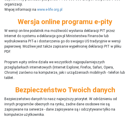
organizacji.
Więcej informacji na
www.e-life.org.pl
Wersja online programu e-pity
W wersji on-line podatnik ma możliwość wysłania deklaracji PIT przez
Internet do systemu e-deklaracje.gov.pl Ministerstwa Finansów lub
wydrukowania PIT-a i dostarczenia go do swojego US tradycyjnie w wersji
papierowej. Możliwe jest także zapisanie wypełnionej deklaracji PIT w pliku
PDF.
Program e-pity online działa we wszystkich najpopularniejszych
przeglądarkach internetowych (Internet Explorer, Firefox, Safari, Opera,
Chrome) zarówno na komputerze, jaki i urządzeniach mobilnych - telefon lub
tablet..
Bezpieczeństwo Twoich danych
Bezpieczeństwo danych to nasz najwyższy priorytet. W odróżnieniu od
innych programów obecnych na rynku,
ż
adne dane osobowe nie są
zapisywane na serwerze - dane zapisywane są i odczytywane tylko na
komputerze użytkownika.