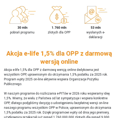
30 mln
1.760 mln
53 mln
pobrań programu
złotych dla OPP
wysłanych e-
deklaracji
Akcja e-life 1,5% dla OPP z darmową
wersją online
Akcja e-life 1,5% dla OPP z darmową wersją online dedykowna jest
wszystkim OPP, uprawnionym do otrzymania 1,5% podatku za 2025 rok.
Program e-pity 2025 on-line aktywnie wspiera Organizacje Pożytku
Publicznego.
W naszym programie do rozliczania e-PITów w 2026 roku wspieramy ideę
1,5%. Wiemy, że wielu z Państwa od lat sympatyzuje i wspiera konkretne
OPP, dlatego podjęliśmy decyzję o udostępnieniu bezpłatnej wersji on-line
naszego programu wszystkim OPP w Polsce, uprawnionym do otrzymania
1,5% podatku za 2025 rok. Dzięki programowi e-pity od dnia jego premiery,
użytkownicy przekazali już ponad 1 760 000 000 złotych dla ponad 9 000