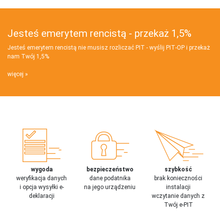
Jesteś emerytem rencistą - przekaż 1,5%
Jesteś emerytem rencistą nie musisz rozliczać PIT - wyślij PIT‑OP i przekaż
nam Twój 1,5%
więcej
wygoda
bezpieczeństwo
szybkość
weryfikacja danych
dane podatnika
brak konieczności
i opcja wysyłki e-
na jego urządzeniu
instalacji
deklaracji
wczytanie danych z
Twój e-PIT