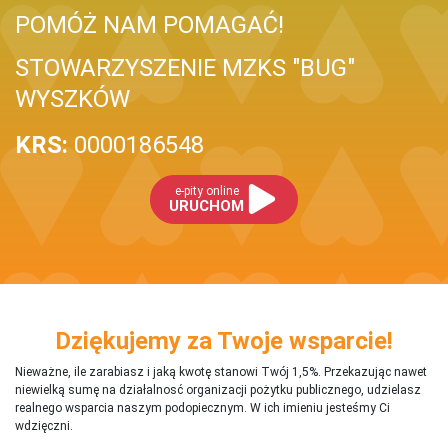
POMÓŻ NAM POMAGAĆ!
STOWARZYSZENIE MZKS "BUG"
WYSZKÓW
KRS:
0000186548
e-pity online
URUCHOM
Dziękujemy za Twoje wsparcie!
Nieważne, ile zarabiasz i jaką kwotę stanowi Twój 1,5%. Przekazując nawet
niewielką sumę na działalnosć organizacji pożytku publicznego, udzielasz
realnego wsparcia naszym podopiecznym. W ich imieniu jesteśmy Ci
wdzięczni.