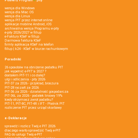
Pobierz
Program
e‑
pity
wersja dla Windows
wersja dla Mac OS
wersja dla Linux
wersja PIT przez internet online
aplikacje mobilne Android, iOS
archiwalna wersja Programu e-pity
e-pity 2026/2027 w fillup
e‑Faktury KSeF w fillup
Darmowa faktura KSeF
firmly aplikacja KSeF na telefon
fillup | k24 - KSeF w biurze rachunkowym
Poradniki
26 sposobów na obniżenie podatku PIT
jak wypełnić e-PIT'a 2027 ?
dostałem PIT-11 i co dalej?
ulgi i odliczenia - pity 2026
PIT-37 za 2026 - przykład, broszura
PIT-28 ryczałt za 2026
PIT-36 za 2026 - działalność gospodarcza
PIT-36L za 2026 - podatek liniowy 19%
kiedy otrzymasz zwrot podatku?
PIT-11, PIT-8C, PIT-4R i IFT - Płatnik PIT
rozliczenie PIT przez urząd skarbowy
e-Deklaracje
sprawdź i rozlicz Twój e PIT 2026
dlaczego warto sprawdzić Twój e-PIT
FAQ do usługi Twój e-PIT