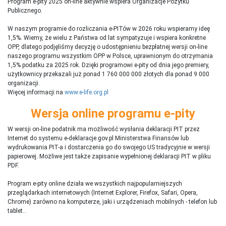
Program e-pity 2025 on-line aktywnie wspiera Organizacje Pożytku
Publicznego.
W naszym programie do rozliczania e-PITów w 2026 roku wspieramy ideę
1,5%. Wiemy, że wielu z Państwa od lat sympatyzuje i wspiera konkretne
OPP, dlatego podjęliśmy decyzję o udostępnieniu bezpłatnej wersji on-line
naszego programu wszystkim OPP w Polsce, uprawnionym do otrzymania
1,5% podatku za 2025 rok. Dzięki programowi e-pity od dnia jego premiery,
użytkownicy przekazali już ponad 1 760 000 000 złotych dla ponad 9 000
organizacji.
Więcej informacji na
www.e-life.org.pl
Wersja online programu e-pity
W wersji on-line podatnik ma możliwość wysłania deklaracji PIT przez
Internet do systemu e-deklaracje.gov.pl Ministerstwa Finansów lub
wydrukowania PIT-a i dostarczenia go do swojego US tradycyjnie w wersji
papierowej. Możliwe jest także zapisanie wypełnionej deklaracji PIT w pliku
PDF.
Program e-pity online działa we wszystkich najpopularniejszych
przeglądarkach internetowych (Internet Explorer, Firefox, Safari, Opera,
Chrome) zarówno na komputerze, jaki i urządzeniach mobilnych - telefon lub
tablet..