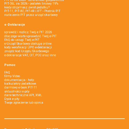
PIT-36L za 2026 - podatek liniowy 19%
kiedy otrzymasz zwrot podatku?
PIT-11, PIT-8C, PIT-4R i IFT - Płatnik PIT
rozliczenie PIT przez urząd skarbowy
e-Deklaracje
sprawdź i rozlicz Twój e PIT 2026
dlaczego warto sprawdzić Twój e-PIT
FAQ do usługi Twój e-PIT
e-Urząd Skarbowy obsługa online
kody weryfikacji UPO e-deklaracji
znajdź kod Urzędu Skarbowego
e-deklaracje VAT, CIT, PCC oraz inne
Pomoc
FAQ
filmy Video
dokumentacja - help
kalkulatory podatkowe
darmowy e-book PIT-11
aktualności e-pity
dane techniczne API, XML
Dysk e-pity
Twoje zgłoszenie lub opinia