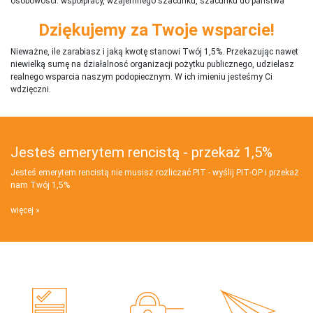
osobowości: współpracy, wzajemnego szacunku, szacunku do państwa
Dziękujemy za Twoje wsparcie!
Nieważne, ile zarabiasz i jaką kwotę stanowi Twój 1,5%. Przekazując nawet
niewielką sumę na działalnosć organizacji pożytku publicznego, udzielasz
realnego wsparcia naszym podopiecznym. W ich imieniu jesteśmy Ci
wdzięczni.
Jesteś emerytem rencistą - przekaż 1,5%
Jesteś emerytem rencistą nie musisz rozliczać PIT - wyślij PIT‑OP i przekaż
nam Twój 1,5%
więcej