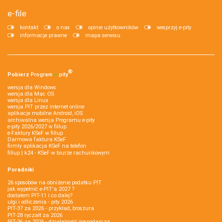
e-file
kontakt
o nas
opinie użytkowników
wesprzyj e-pity
informacje prawne
mapa serwisu
®
Pobierz
Program
e‑
pity
wersja dla Windows
wersja dla Mac OS
wersja dla Linux
wersja PIT przez internet online
aplikacje mobilne Android, iOS
archiwalna wersja Programu e-pity
e-pity 2026/2027 w fillup
e‑Faktury KSeF w fillup
Darmowa faktura KSeF
firmly aplikacja KSeF na telefon
fillup | k24 - KSeF w biurze rachunkowym
Poradniki
26 sposobów na obniżenie podatku PIT
jak wypełnić e-PIT'a 2027 ?
dostałem PIT-11 i co dalej?
ulgi i odliczenia - pity 2026
PIT-37 za 2026 - przykład, broszura
PIT-28 ryczałt za 2026
PIT-36 za 2026 - działalność gospodarcza