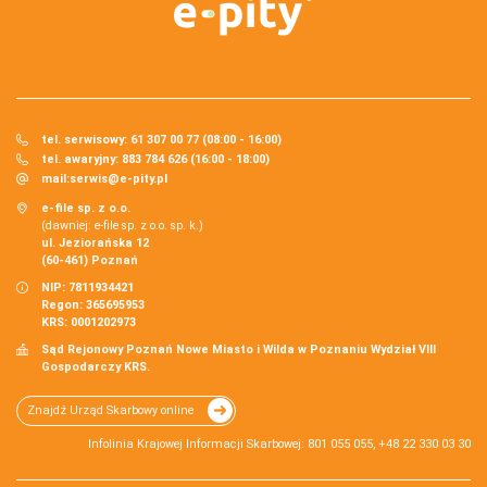
tel. serwisowy: 61 307 00 77 (08:00 - 16:00)
tel. awaryjny: 883 784 626 (16:00 - 18:00)
mail:
serwis@e-pity.pl
e-file sp. z o.o.
(dawniej: e-file sp. z o.o. sp. k.)
ul. Jeziorańska 12
(60-461) Poznań
NIP: 7811934421
Regon: 365695953
KRS: 0001202973
Sąd Rejonowy Poznań Nowe Miasto i Wilda w Poznaniu Wydział VIII
Gospodarczy KRS.
Znajdź Urząd Skarbowy online
Infolinia Krajowej Informacji Skarbowej: 801 055 055, +48 22 330 03 30