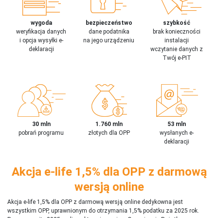
wygoda
bezpieczeństwo
szybkość
weryfikacja danych
dane podatnika
brak konieczności
i opcja wysyłki e-
na jego urządzeniu
instalacji
deklaracji
wczytanie danych z
Twój e-PIT
30 mln
1.760 mln
53 mln
pobrań programu
złotych dla OPP
wysłanych e-
deklaracji
Akcja e-life 1,5% dla OPP z darmową
wersją online
Akcja e-life 1,5% dla OPP z darmową wersją online dedykowna jest
wszystkim OPP, uprawnionym do otrzymania 1,5% podatku za 2025 rok.