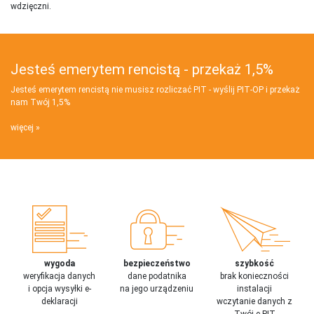
wdzięczni.
Jesteś emerytem rencistą - przekaż 1,5%
Jesteś emerytem rencistą nie musisz rozliczać PIT - wyślij PIT‑OP i przekaż
nam Twój 1,5%
więcej
wygoda
bezpieczeństwo
szybkość
weryfikacja danych
dane podatnika
brak konieczności
i opcja wysyłki e-
na jego urządzeniu
instalacji
deklaracji
wczytanie danych z
Twój e-PIT