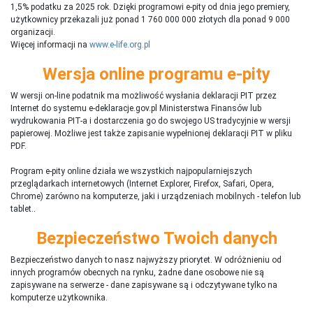
1,5% podatku za 2025 rok. Dzięki programowi e-pity od dnia jego premiery,
użytkownicy przekazali już ponad 1 760 000 000 złotych dla ponad 9 000
organizacji.
Więcej informacji na
www.e-life.org.pl
Wersja online programu e-pity
W wersji on-line podatnik ma możliwość wysłania deklaracji PIT przez
Internet do systemu e-deklaracje.gov.pl Ministerstwa Finansów lub
wydrukowania PIT-a i dostarczenia go do swojego US tradycyjnie w wersji
papierowej. Możliwe jest także zapisanie wypełnionej deklaracji PIT w pliku
PDF.
Program e-pity online działa we wszystkich najpopularniejszych
przeglądarkach internetowych (Internet Explorer, Firefox, Safari, Opera,
Chrome) zarówno na komputerze, jaki i urządzeniach mobilnych - telefon lub
tablet..
Bezpieczeństwo Twoich danych
Bezpieczeństwo danych to nasz najwyższy priorytet. W odróżnieniu od
innych programów obecnych na rynku,
ż
adne dane osobowe nie są
zapisywane na serwerze - dane zapisywane są i odczytywane tylko na
komputerze użytkownika.