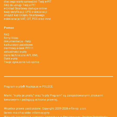
dlaczego warto sprawdzić Twój e-PIT
FAQ do usługi Twój e-PIT
e-Urząd Skarbowy obsługa online
kody weryfikacji UPO e-deklaracji
znajdź kod Urzędu Skarbowego
e-deklaracje VAT, CIT, PCC oraz inne
Pomoc
FAQ
filmy Video
dokumentacja - help
kalkulatory podatkowe
darmowy e-book PIT-11
aktualności e-pity
dane techniczne API, XML
Dysk e-pity
Twoje zgłoszenie lub opinia
Program e-pity® Najlepsze w POLSCE.
Marki: "e-pity po prostu" oraz "e-pity Program" są zarejestrowanymi znakami
towarowymi i podlegają ochronie prawnej.
Wszelkie prawa zastrzeżone. Copyright 2009-2026
e-file sp. z o.o.
Serwis ma charakter informacyjny.
Warunki korzystania z serwisu zawarte są w
Regulaminie
i
Polityce Prywatności
.