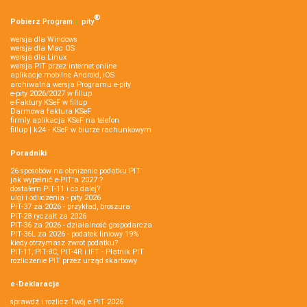
®
Pobierz
Program
e‑
pity
wersja dla Windows
wersja dla Mac OS
wersja dla Linux
wersja PIT przez internet online
aplikacje mobilne Android, iOS
archiwalna wersja Programu e-pity
e-pity 2026/2027 w fillup
e‑Faktury KSeF w fillup
Darmowa faktura KSeF
firmly aplikacja KSeF na telefon
fillup | k24 - KSeF w biurze rachunkowym
Poradniki
26 sposobów na obniżenie podatku PIT
jak wypełnić e-PIT'a 2027 ?
dostałem PIT-11 i co dalej?
ulgi i odliczenia - pity 2026
PIT-37 za 2026 - przykład, broszura
PIT-28 ryczałt za 2026
PIT-36 za 2026 - działalność gospodarcza
PIT-36L za 2026 - podatek liniowy 19%
kiedy otrzymasz zwrot podatku?
PIT-11, PIT-8C, PIT-4R i IFT - Płatnik PIT
rozliczenie PIT przez urząd skarbowy
e-Deklaracje
sprawdź i rozlicz Twój e PIT 2026