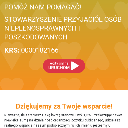
POMÓŻ NAM POMAGAĆ!
STOWARZYSZENIE PRZYJACIÓŁ OSÓB
NIEPEŁNOSPRAWNYCH I
POSZKODOWANYCH
KRS:
0000182166
e-pity online
URUCHOM
Dziękujemy za Twoje wsparcie!
Nieważne, ile zarabiasz i jaką kwotę stanowi Twój 1,5%. Przekazując nawet
niewielką sumę na działalnosć organizacji pożytku publicznego, udzielasz
realnego wsparcia naszym podopiecznym. W ich imieniu jesteśmy Ci