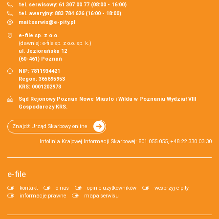
tel. serwisowy: 61 307 00 77 (08:00 - 16:00)
tel. awaryjny: 883 784 626 (16:00 - 18:00)
mail:
serwis@e-pity.pl
e-file sp. z o.o.
(dawniej: e-file sp. z o.o. sp. k.)
ul. Jeziorańska 12
(60-461) Poznań
NIP: 7811934421
Regon: 365695953
KRS: 0001202973
Sąd Rejonowy Poznań Nowe Miasto i Wilda w Poznaniu Wydział VIII
Gospodarczy KRS.
Znajdź Urząd Skarbowy online
Infolinia Krajowej Informacji Skarbowej: 801 055 055, +48 22 330 03 30
e-file
kontakt
o nas
opinie użytkowników
wesprzyj e-pity
informacje prawne
mapa serwisu