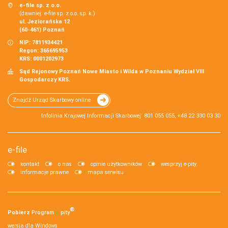
e-file sp. z o.o.
(dawniej: e-file sp. z o.o. sp. k.)
ul. Jeziorańska 12
(60-461) Poznań
NIP: 7811934421
Regon: 365695953
KRS: 0001202973
Sąd Rejonowy Poznań Nowe Miasto i Wilda w Poznaniu Wydział VIII
Gospodarczy KRS.
Znajdź Urząd Skarbowy online
Infolinia Krajowej Informacji Skarbowej: 801 055 055, +48 22 330 03 30
e-file
kontakt
o nas
opinie użytkowników
wesprzyj e-pity
informacje prawne
mapa serwisu
®
Pobierz
Program
e‑
pity
wersja dla Windows