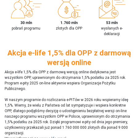
30 mln
1.760 mln
53 mln
pobrań programu
złotych dla OPP
wysłanych e-
deklaracji
Akcja e-life 1,5% dla OPP z darmową
wersją online
Akcja e-life 1,5% dla OPP z darmową wersją online dedykowna jest
wszystkim OPP, uprawnionym do otrzymania 1,5% podatku za 2025 rok.
Program e-pity 2025 on-line aktywnie wspiera Organizacje Pożytku
Publicznego.
W naszym programie do rozliczania e-PITów w 2026 roku wspieramy ideę
1,5%. Wiemy, że wielu z Państwa od lat sympatyzuje i wspiera konkretne
OPP, dlatego podjęliśmy decyzję o udostępnieniu bezpłatnej wersji on-line
naszego programu wszystkim OPP w Polsce, uprawnionym do otrzymania
1,5% podatku za 2025 rok. Dzięki programowi e-pity od dnia jego premiery,
użytkownicy przekazali już ponad 1 760 000 000 złotych dla ponad 9 000
organizacji.