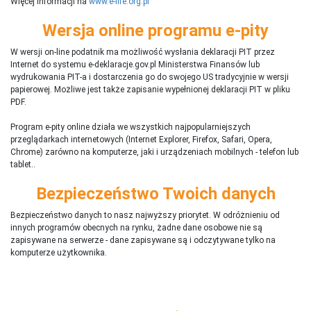
Więcej informacji na
www.e-life.org.pl
Wersja online programu e-pity
W wersji on-line podatnik ma możliwość wysłania deklaracji PIT przez
Internet do systemu e-deklaracje.gov.pl Ministerstwa Finansów lub
wydrukowania PIT-a i dostarczenia go do swojego US tradycyjnie w wersji
papierowej. Możliwe jest także zapisanie wypełnionej deklaracji PIT w pliku
PDF.
Program e-pity online działa we wszystkich najpopularniejszych
przeglądarkach internetowych (Internet Explorer, Firefox, Safari, Opera,
Chrome) zarówno na komputerze, jaki i urządzeniach mobilnych - telefon lub
tablet..
Bezpieczeństwo Twoich danych
Bezpieczeństwo danych to nasz najwyższy priorytet. W odróżnieniu od
innych programów obecnych na rynku,
ż
adne dane osobowe nie są
zapisywane na serwerze - dane zapisywane są i odczytywane tylko na
komputerze użytkownika.