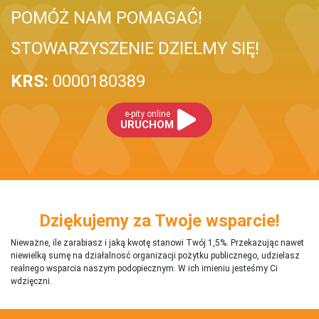
POMÓŻ NAM POMAGAĆ!
STOWARZYSZENIE DZIELMY SIĘ!
KRS:
0000180389
e-pity online
URUCHOM
Dziękujemy za Twoje wsparcie!
Nieważne, ile zarabiasz i jaką kwotę stanowi Twój 1,5%. Przekazując nawet
niewielką sumę na działalnosć organizacji pożytku publicznego, udzielasz
realnego wsparcia naszym podopiecznym. W ich imieniu jesteśmy Ci
wdzięczni.