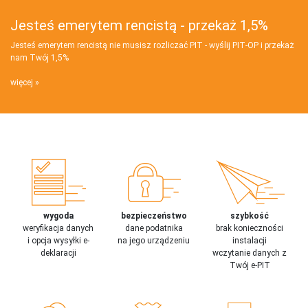
Jesteś emerytem rencistą - przekaż 1,5%
Jesteś emerytem rencistą nie musisz rozliczać PIT - wyślij PIT‑OP i przekaż
nam Twój 1,5%
więcej
wygoda
bezpieczeństwo
szybkość
weryfikacja danych
dane podatnika
brak konieczności
i opcja wysyłki e-
na jego urządzeniu
instalacji
deklaracji
wczytanie danych z
Twój e-PIT