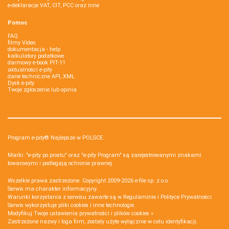
e-deklaracje VAT, CIT, PCC oraz inne
Pomoc
FAQ
filmy Video
dokumentacja - help
kalkulatory podatkowe
darmowy e-book PIT-11
aktualności e-pity
dane techniczne API, XML
Dysk e-pity
Twoje zgłoszenie lub opinia
Program e-pity® Najlepsze w POLSCE.
Marki: "e-pity po prostu" oraz "e-pity Program" są zarejestrowanymi znakami
towarowymi i podlegają ochronie prawnej.
Wszelkie prawa zastrzeżone. Copyright 2009-2026
e-file sp. z o.o.
Serwis ma charakter informacyjny.
Warunki korzystania z serwisu zawarte są w
Regulaminie
i
Polityce Prywatności
.
Serwis wykorzystuje
pliki cookies i inne technologie
.
Modyfikuj Twoje ustawienia prywatności i plików cookies »
Zastrzeżone nazwy i loga firm, zostały użyte wyłącznie w celu identyfikacji.