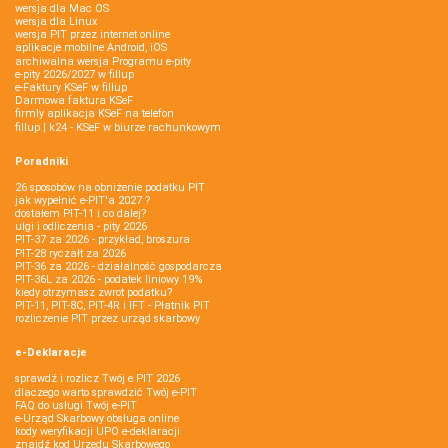
wersja dla Mac OS
wersja dla Linux
wersja PIT przez internet online
aplikacje mobilne Android, iOS
archiwalna wersja Programu e-pity
e-pity 2026/2027 w fillup
e‑Faktury KSeF w fillup
Darmowa faktura KSeF
firmly aplikacja KSeF na telefon
fillup | k24 - KSeF w biurze rachunkowym
Poradniki
26 sposobów na obniżenie podatku PIT
jak wypełnić e-PIT'a 2027 ?
dostałem PIT-11 i co dalej?
ulgi i odliczenia - pity 2026
PIT-37 za 2026 - przykład, broszura
PIT-28 ryczałt za 2026
PIT-36 za 2026 - działalność gospodarcza
PIT-36L za 2026 - podatek liniowy 19%
kiedy otrzymasz zwrot podatku?
PIT-11, PIT-8C, PIT-4R i IFT - Płatnik PIT
rozliczenie PIT przez urząd skarbowy
e-Deklaracje
sprawdź i rozlicz Twój e PIT 2026
dlaczego warto sprawdzić Twój e-PIT
FAQ do usługi Twój e-PIT
e-Urząd Skarbowy obsługa online
kody weryfikacji UPO e-deklaracji
znajdź kod Urzędu Skarbowego