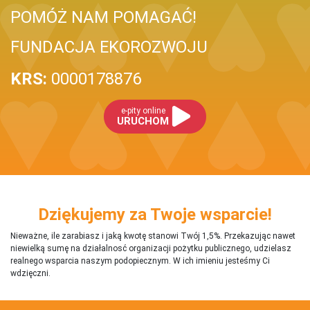
POMÓŻ NAM POMAGAĆ!
FUNDACJA EKOROZWOJU
KRS:
0000178876
e-pity online
URUCHOM
Dziękujemy za Twoje wsparcie!
Nieważne, ile zarabiasz i jaką kwotę stanowi Twój 1,5%. Przekazując nawet
niewielką sumę na działalnosć organizacji pożytku publicznego, udzielasz
realnego wsparcia naszym podopiecznym. W ich imieniu jesteśmy Ci
wdzięczni.