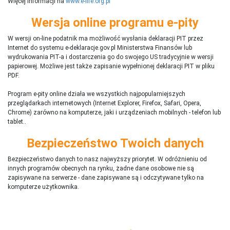
Więcej informacji na
www.e-life.org.pl
Wersja online programu e-pity
W wersji on-line podatnik ma możliwość wysłania deklaracji PIT przez
Internet do systemu e-deklaracje.gov.pl Ministerstwa Finansów lub
wydrukowania PIT-a i dostarczenia go do swojego US tradycyjnie w wersji
papierowej. Możliwe jest także zapisanie wypełnionej deklaracji PIT w pliku
PDF.
Program e-pity online działa we wszystkich najpopularniejszych
przeglądarkach internetowych (Internet Explorer, Firefox, Safari, Opera,
Chrome) zarówno na komputerze, jaki i urządzeniach mobilnych - telefon lub
tablet..
Bezpieczeństwo Twoich danych
Bezpieczeństwo danych to nasz najwyższy priorytet. W odróżnieniu od
innych programów obecnych na rynku,
ż
adne dane osobowe nie są
zapisywane na serwerze - dane zapisywane są i odczytywane tylko na
komputerze użytkownika.