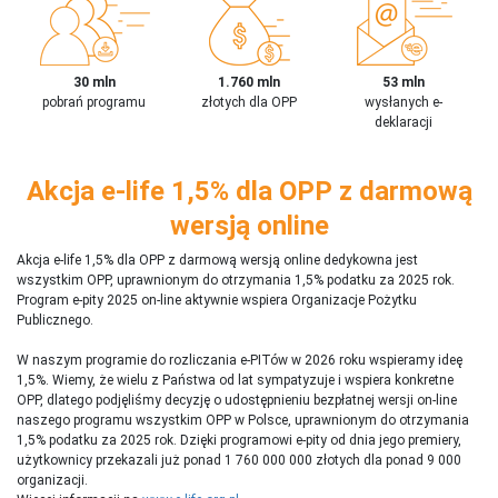
30 mln
1.760 mln
53 mln
pobrań programu
złotych dla OPP
wysłanych e-
deklaracji
Akcja e-life 1,5% dla OPP z darmową
wersją online
Akcja e-life 1,5% dla OPP z darmową wersją online dedykowna jest
wszystkim OPP, uprawnionym do otrzymania 1,5% podatku za 2025 rok.
Program e-pity 2025 on-line aktywnie wspiera Organizacje Pożytku
Publicznego.
W naszym programie do rozliczania e-PITów w 2026 roku wspieramy ideę
1,5%. Wiemy, że wielu z Państwa od lat sympatyzuje i wspiera konkretne
OPP, dlatego podjęliśmy decyzję o udostępnieniu bezpłatnej wersji on-line
naszego programu wszystkim OPP w Polsce, uprawnionym do otrzymania
1,5% podatku za 2025 rok. Dzięki programowi e-pity od dnia jego premiery,
użytkownicy przekazali już ponad 1 760 000 000 złotych dla ponad 9 000
organizacji.