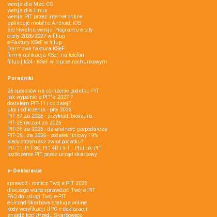
wersja dla Mac OS
wersja dla Linux
wersja PIT przez internet online
aplikacje mobilne Android, iOS
archiwalna wersja Programu e-pity
e-pity 2026/2027 w fillup
e‑Faktury KSeF w fillup
Darmowa faktura KSeF
firmly aplikacja KSeF na telefon
fillup | k24 - KSeF w biurze rachunkowym
Poradniki
26 sposobów na obniżenie podatku PIT
jak wypełnić e-PIT'a 2027 ?
dostałem PIT-11 i co dalej?
ulgi i odliczenia - pity 2026
PIT-37 za 2026 - przykład, broszura
PIT-28 ryczałt za 2026
PIT-36 za 2026 - działalność gospodarcza
PIT-36L za 2026 - podatek liniowy 19%
kiedy otrzymasz zwrot podatku?
PIT-11, PIT-8C, PIT-4R i IFT - Płatnik PIT
rozliczenie PIT przez urząd skarbowy
e-Deklaracje
sprawdź i rozlicz Twój e PIT 2026
dlaczego warto sprawdzić Twój e-PIT
FAQ do usługi Twój e-PIT
e-Urząd Skarbowy obsługa online
kody weryfikacji UPO e-deklaracji
znajdź kod Urzędu Skarbowego