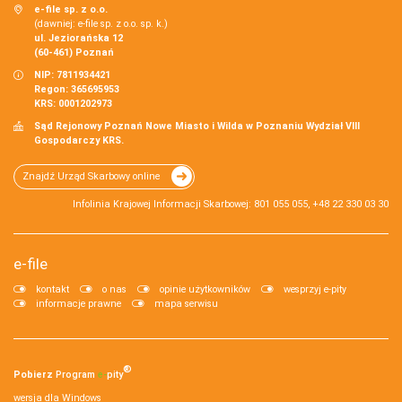
e-file sp. z o.o.
(dawniej: e-file sp. z o.o. sp. k.)
ul. Jeziorańska 12
(60-461) Poznań
NIP: 7811934421
Regon: 365695953
KRS: 0001202973
Sąd Rejonowy Poznań Nowe Miasto i Wilda w Poznaniu Wydział VIII
Gospodarczy KRS.
Znajdź Urząd Skarbowy online
Infolinia Krajowej Informacji Skarbowej: 801 055 055, +48 22 330 03 30
e-file
kontakt
o nas
opinie użytkowników
wesprzyj e-pity
informacje prawne
mapa serwisu
®
Pobierz
Program
e‑
pity
wersja dla Windows