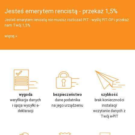
Jesteś emerytem rencistą - przekaż 1,5%
Jesteś emerytem rencistą nie musisz rozliczać PIT - wyślij PIT‑OP i przekaż
nam Twój 1,5%
więcej
wygoda
bezpieczeństwo
szybkość
weryfikacja danych
dane podatnika
brak konieczności
i opcja wysyłki e-
na jego urządzeniu
instalacji
deklaracji
wczytanie danych z
Twój e-PIT