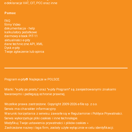
e-deklaracje VAT, CIT, PCC oraz inne
Pomoc
FAQ
filmy Video
dokumentacja - help
kalkulatory podatkowe
darmowy e-book PIT-11
aktualności e-pity
dane techniczne API, XML
Dysk e-pity
Twoje zgłoszenie lub opinia
Program e-pity® Najlepsze w POLSCE.
Marki: "e-pity po prostu" oraz "e-pity Program" są zarejestrowanymi znakami
towarowymi i podlegają ochronie prawnej.
Wszelkie prawa zastrzeżone. Copyright 2009-2026
e-file sp. z o.o.
Serwis ma charakter informacyjny.
Warunki korzystania z serwisu zawarte są w
Regulaminie
i
Polityce Prywatności
.
Serwis wykorzystuje
pliki cookies i inne technologie
.
Modyfikuj Twoje ustawienia prywatności i plików cookies »
Zastrzeżone nazwy i loga firm, zostały użyte wyłącznie w celu identyfikacji.